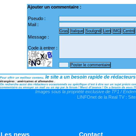
Ajouter un commentaire :
Pseudo :
Mail :
Message :
Code à entrer :
le site a un besoin rapide de rédacteurs
Pour offrir un meilleur contenu,
étrangères : américaines et allemandes .
On recherche aussi des rédacteurs occasionnels ou spécifique c\'est à dire sur un sujet précis comm
commentaire ou envoyer un mail ou un mp par le forum ! Merci d\'avance ! On a besoin de vous !!
Images sous la propriété exclusive de TF1 / Endemo
LINFOnet de la Real TV : Site
Les news
Contact