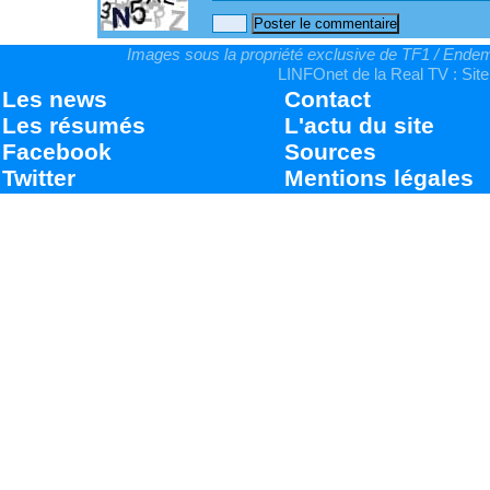
Images sous la propriété exclusive de TF1 / Endemo
LINFOnet de la Real TV : Site
Les news
Contact
Les résumés
L'actu du site
Facebook
Sources
Twitter
Mentions légales