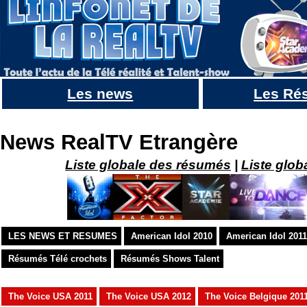
Les news
Les Ré
World of dance 2, 2018 : le talent show de danse US : Infos et LIVE VIDEO
News RealTV Etrangère
Liste globale des résumés
|
Liste glob
LES NEWS ET RESUMES
American Idol 2010
American Idol 2011
Résumés Télé crochets
Résumés Shows Talent
The Voice USA 2011
The Voice USA 2012
The Voice Belgique 201