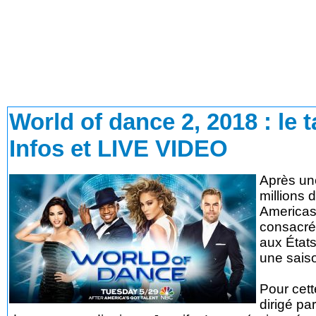
World of dance 2, 2018
: le 
Infos et LIVE VIDEO
Après un
millions 
Americas
consacré 
aux États
une saiso
Pour cett
dirigé pa