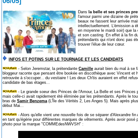
06/05]
Dans
la belle et ses princes p
l'amour parmi une dizaine de prét
beaux ne fassent leur arrivée mai
intellectuellement. L'émission a é
en moyenne le mardi soir) que la
et son casting. En effet à la fin 
prétendants qui n'ont donc pas ét
trouver l'élue de leur cœur.
INFOS ET POTINS SUR LE TOURNAGE ET LES CANDIDATS
- Selon Jeremstar, la prétendante
Camille
aurait bien du mal à se f
bloggeur raconte que pensant être bookée en discothèque avec Vincent et Hi
retrouvée à s'occuper... du vestiaire ! Les deux Ch'tis auraient en effet refus
candidate de bas étages...
- Le grande soeur des Princes de l'Amour, La Belle et ses Princes 
mais celle-ci avait rapidement été éliminée par les prétendants. Après le to
bras de
Samir Benzema
(L'Île des Vérités 2, Les Anges 5). Mais après plus
début Mai...
- Alors qu'elle vient une nouvelle fois de se séparer d'Alexandre fin 
en tant qu'égérie pour différentes marques de vêtements. Après avoir posé p
photo pour la marque "COMMEdesNWVSH" :