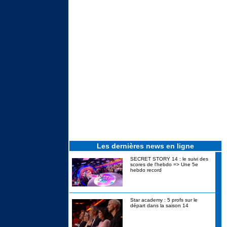
Les dernières news en ligne
SECRET STORY 14 : le suivi des
scores de l'hebdo => Une 5e
hebdo record
Star academy : 5 profs sur le
départ dans la saison 14