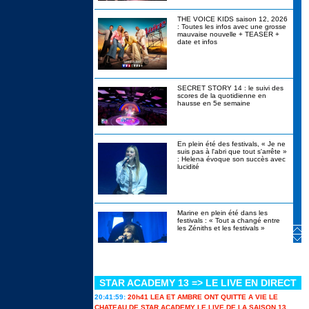
THE VOICE KIDS saison 12, 2026
: Toutes les infos avec une grosse
mauvaise nouvelle + TEASER +
date et infos
SECRET STORY 14 : le suivi des
scores de la quotidienne en
hausse en 5e semaine
En plein été des festivals, « Je ne
suis pas à l'abri que tout s'arrête »
: Helena évoque son succès avec
lucidité
Marine en plein été dans les
festivals : « Tout a changé entre
les Zéniths et les festivals »
STAR ACADEMY 13 => LE LIVE EN DIRECT
Canicule, alcool interdit, stylos
bannis : les révélations de
20:41:59:
20h41 LEA ET AMBRE ONT QUITTE A VIE LE
Christophe Beaugrand sur Secret
Story 14 en itw
CHATEAU DE STAR ACADEMY LE LIVE DE LA SAISON 13...