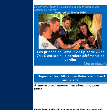
Le casting de SECRET STORY 14
Le dernier Résumé de La Belle et ses princes // Les
en portraits & la liste des secrets
princes de l'amour
vendredi 20 février 2015
Koh Lanta les reliques du destins
: Le suivi des scores : Pire score
en finale et TRES MAUVAIS
BILAN
Elodie FREGE de retour à la
chanson : ses lives à LA FETE DE
LA MUSIQUE 2026
Les princes de l'amour 2 : Episode 73 et
74 : C'est la fin, la dernière cérémonie et
verdict
Lire le résumé
L'Agenda des diffusions Vidéos en direct
sur le site
A suivre prochainement en streaming Live
vidéo
---------------------------------------------------------------------
On recherche des rédacteurs pour rédiger des news sur