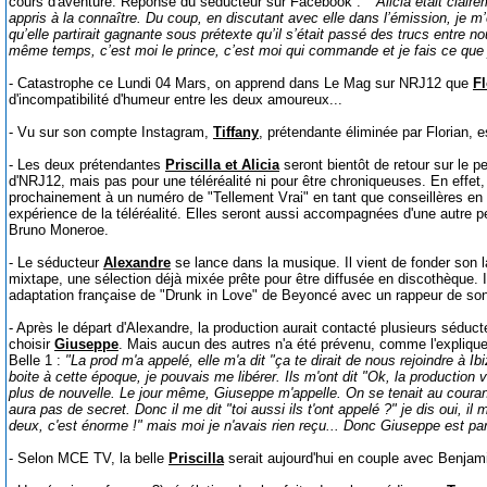
cours d'aventure. Réponse du séducteur sur Facebook :
""Alicia était clair
appris à la connaître. Du coup, en discutant avec elle dans l’émission, je m’
qu’elle partirait gagnante sous prétexte qu’il s’était passé des trucs entre
même temps, c’est moi le prince, c’est moi qui commande et je fais ce que 
- Catastrophe ce Lundi 04 Mars, on apprend dans Le Mag sur NRJ12 que
Fl
d'incompatibilité d'humeur entre les deux amoureux...
- Vu sur son compte Instagram,
Tiffany
, prétendante éliminée par Florian, 
- Les deux prétendantes
Priscilla et Alicia
seront bientôt de retour sur le pe
d'NRJ12, mais pas pour une téléréalité ni pour être chroniqueuses. En effet
prochainement à un numéro de "Tellement Vrai" en tant que conseillères en
expérience de la téléréalité. Elles seront aussi accompagnées d'une autre p
Bruno Moneroe.
- Le séducteur
Alexandre
se lance dans la musique. Il vient de fonder son l
mixtape, une sélection déjà mixée prête pour être diffusée en discothèque. I
adaptation française de "Drunk in Love" de Beyoncé avec un rappeur de s
- Après le départ d'Alexandre, la production aurait contacté plusieurs séduct
choisir
Giuseppe
. Mais aucun des autres n'a été prévenu, comme l'explique
Belle 1 :
"La prod m'a appelé, elle m'a dit "ça te dirait de nous rejoindre à Ibiz
boite à cette époque, je pouvais me libérer. Ils m'ont dit "Ok, la production v
plus de nouvelle. Le jour même, Giuseppe m'appelle. On se tenait au courant de
aura pas de secret. Donc il me dit "toi aussi ils t'ont appelé ?" je dis oui, il 
deux, c'est énorme !" mais moi je n'avais rien reçu... Donc Giuseppe est parti 
- Selon MCE TV, la belle
Priscilla
serait aujourd'hui en couple avec Benjam