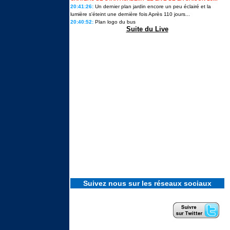
20:41:26:
Un dernier plan jardin encore un peu éclairé et la
lumière s'éteint une dernière fois Après 110 jours...
20:40:52:
Plan logo du bus
Star Academy 13 : les candidats
prêts à ouvrir un nouveau chapitre
Suite du Live
en solo ils en disent plus sur leurs
projets
« Je me suis préparée à cette
sortie » : Lou raconte les coulisses
de son élimination de Secret story
14, la première...
Cynthia, vainqueure de Koh-Lanta
2026 : « Je me suis dit : tu ne
peux pas passer pour une
perdante. »
Ulysse de Star academy 12
intègre le casting d'une émission
phare de M6
Suivez nous sur les réseaux sociaux
Revivez tous les feux d'artifice
géants et concerts du 4 Juillet
2026 pour le 250e anniversaire