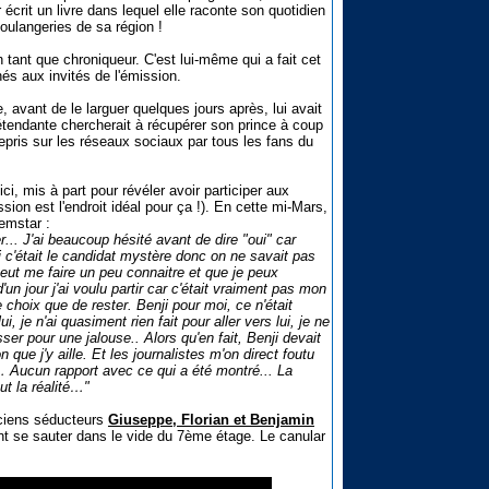
r écrit un livre dans lequel elle raconte son quotidien
oulangeries de sa région !
tant que chroniqueur. C'est lui-même qui a fait cet
és aux invités de l'émission.
e, avant de le larguer quelques jours après, lui avait
rétendante chercherait à récupérer son prince à coup
epris sur les réseaux sociaux par tous les fans du
i, mis à part pour révéler avoir participer aux
ion est l'endroit idéal pour ça !). En cette mi-Mars,
remstar :
r... J'ai beaucoup hésité avant de dire "oui" car
i c'était le candidat mystère donc on ne savait pas
eut me faire un peu connaitre et que je peux
n jour j'ai voulu partir car c'était vraiment pas mon
 choix que de rester. Benji pour moi, ce n'était
 je n'ai quasiment rien fait pour aller vers lui, je ne
sser pour une jalouse.. Alors qu'en fait, Benji devait
on que j'y aille. Et les journalistes m'on direct foutu
er… Aucun rapport avec ce qui a été montré... La
ut la réalité…"
anciens séducteurs
Giuseppe, Florian et Benjamin
ant se sauter dans le vide du 7ème étage. Le canular