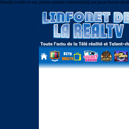
Dans[b] la belle et ses princes presque charmants[/b] une jeune femme devait