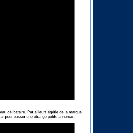
au célibataire. Par ailleurs égérie de la marque
star pour passer une étrange petite annonce :