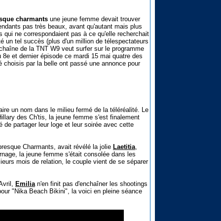
resque charmants
une jeune femme devait trouver
endants pas très beaux, avant qu'autant mais plus
s qui ne correspondaient pas à ce qu'elle recherchait
té un tel succès (plus d'un million de télespectateurs
 chaîne de la TNT W9 veut surfer sur le programme
du 8e et dernier épisode ce mardi 15 mai quatre des
é choisis par la belle ont passé une annonce pour
aire un nom dans le milieu fermé de la téléréalité. Le
llary des Ch'tis, la jeune femme s'est finalement
é de partager leur loge et leur soirée avec cette
presque Charmants, avait révélé la jolie
Laetitia
,
urnage, la jeune femme s'était consolée dans les
ieurs mois de relation, le couple vient de se séparer
Avril,
Emilia
n'en finit pas d'enchaîner les shootings
our "Nika Beach Bikini", la voici en pleine séance