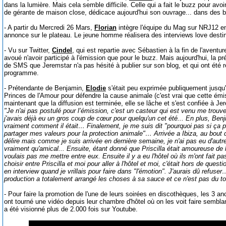
dans la lumière. Mais cela semble difficile. Celle qui a fait le buzz pour avoi
de gérante de maison close, dédicace aujourd'hui son ouvrage... dans des b
- A partir du Mercredi 26 Mars,
Florian
intègre l'équipe du Mag sur NRJ12 en 
annonce sur le plateau. Le jeune homme réalisera des interviews love destin
- Vu sur Twitter,
Cindel
, qui est repartie avec Sébastien à la fin de l'aventur
avoué n'avoir participé à l'émission que pour le buzz. Mais aujourd'hui, la p
de SMS que Jeremstar n'a pas hésité à publier sur son blog, et qui ont été r
programme.
- Prétendante de Benjamin,
Elodie
s'était peu exprimée publiquement jusqu'ic
Princes de l'Amour pour défendre la cause animale (c'est vrai que cette émiss
maintenant que la diffusion est terminée, elle se lâche et s'est confiée à Je
"Je n'ai pas postulé pour l’émission, c'est un casteur qui est venu me trouve
j'avais déjà eu un gros coup de cœur pour quelqu'un cet été... En plus, Benj
vraiment comment il était… Finalement, je me suis dit "pourquoi pas si ça p
partager mes valeurs pour la protection animale"… Arrivée a Ibiza, au bout d'u
délire mais comme je suis arrivée en dernière semaine, je n'ai pas eu d'autre
vraiment qu'amical... Ensuite, étant donné que Priscilla était amoureuse de lui,
voulais pas me mettre entre eux. Ensuite il y a eu l'hôtel où ils m'ont fait pa
choisir entre Priscilla et moi pour aller à l'hôtel et moi, c'était hors de questi
en interview quand je vrillais pour faire dans "l'émotion". J'aurais dû refus
production a totalement arrangé les choses à sa sauce et ce n'est pas du to
- Pour faire la promotion de l'une de leurs soirées en discothèques, les 3 
ont tourné une vidéo depuis leur chambre d'hôtel où on les voit faire sembl
a été visionné plus de 2.000 fois sur Youtube.