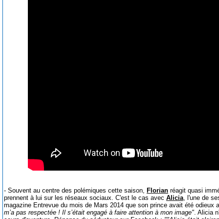
- Souvent au centre des polémiques cette saison,
Florian
réagit quasi immé
prennent à lui sur les réseaux sociaux. C'est le cas avec
Alicia
, l'une de s
magazine Entrevue du mois de Mars 2014 que son prince avait été odieux a
m’a pas respectée ! Il s’était engagé à faire attention à mon image"
. Alicia 