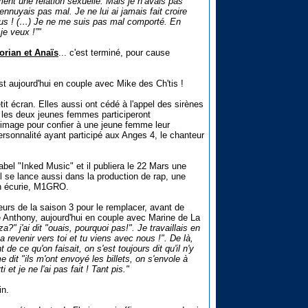
ement une relation sexuelle. Mais je n’avais pas
ennuyais pas mal. Je ne lui ai jamais fait croire
 nous ! (…) Je ne me suis pas mal comporté. En
je veux !”"
orian et Anaïs
... c'est terminé, pour cause
est aujourd'hui en couple avec Mike des Ch'tis !
tit écran. Elles aussi ont cédé à l'appel des sirènes
, les deux jeunes femmes participeront
 image pour confier à une jeune femme leur
ersonnalité ayant participé aux Anges 4, le chanteur
abel "Inked Music" et il publiera le 22 Mars une
l se lance aussi dans la production de rap, une
on écurie, M1GRO.
eurs de la saison 3 pour le remplacer, avant de
 Anthony, aujourd'hui en couple avec Marine de La
a?" j'ai dit "ouais, pourquoi pas!". Je travaillais en
a revenir vers toi et tu viens avec nous !". De là,
 ce qu'on faisait, on s'est toujours dit qu'il n'y
me dit "ils m'ont envoyé les billets, on s'envole à
et je ne l'ai pas fait ! Tant pis."
in.