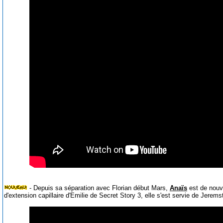
- Depuis sa séparation avec Florian début Mars,
Anaïs
est de nouve
d'extension capillaire d'Emilie de Secret Story 3, elle s'est servie de Jerem