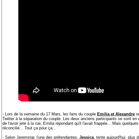
- Lors de la semaine du 17 Mars, les fans du couple
Emilia et Alexandre
on
Twitter à la séparation du couple. Les deux anciens participants se sont en
de l'avoir jeté à la rue, Emilia répondant qu'il l'avait frappée... Mais quelque
réconcilié... Tout ça pour ça...
- Selon Jeremstar, l'une des prétendantes,
Jessica
, tente aujourd'hui, plus