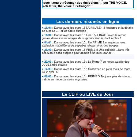
toute l'actu et résumer des émissions ... sur THE VOICE,
koh lanta, the voice à l'étranger...
Les derniers résumés en ligne
● 18/04 :
Danse avec les stars 15 LA FINALE : 3 finalistes et la défaite
de Star ac .... et un sacre surprise
● 11/04 :
Danse avec les stars 15 Une 1/2 FINALE avec le retour
génant d'une exclue remplie de surprises star ac dont Ambre !
● 04/04 :
Danse avec les stars 15 : Un PRIME 9 marqué par une
exclusion maquillée et de superbes shows avec des troupes !
● 28/03 :
Danse avec les stars 15 PRIME 8 Une spéciale 15ans très
décevante sans surprise pour aboutir à un duel Star ac !
● 22/03 :
Danse avec les stars 15 : Le Prime 7 en mode bataille des
JUGES très exaeco
● 14/03 :
Danse avec les stars 15 : Halloween en plein mois de mars
au PRIME 6
● 07/03 :
Danse avec les stars 15 : PRIME 5 Toujours plus de star ac
même en mode danseurs mysteres
Le CLIP ou LIVE du Jour