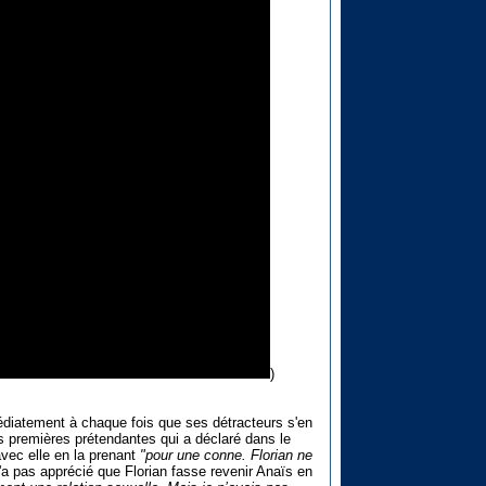
)
diatement à chaque fois que ses détracteurs s'en
es premières prétendantes qui a déclaré dans le
vec elle en la prenant
"pour une conne. Florian ne
n'a pas apprécié que Florian fasse revenir Anaïs en