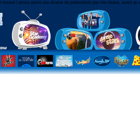
 trouver l amour parmi une dizaine de prétendants pas très beaux, avant qu a