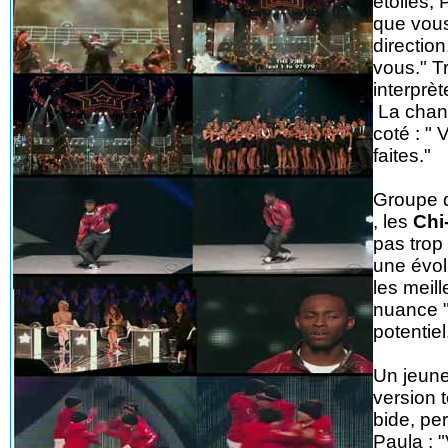
étoiles,
que vous
direction
vous." Tr
interprè
La chant
coté : "
faites."
Groupe d
, les
Chi
pas trop 
une évol
les meill
nuance "
potentie
Un jeune
version 
bide, pe
Paula : 