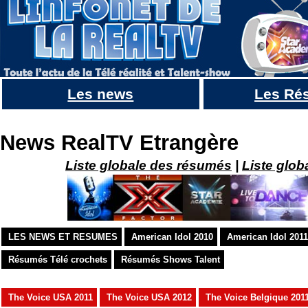
Les news
Les Ré
LIVE TO DANCE , le show realtv de CBS 2011 : Infos, Résumé CAPS & Vidéos des épisodes
News RealTV Etrangère
Liste globale des résumés
|
Liste glob
LES NEWS ET RESUMES
American Idol 2010
American Idol 2011
Résumés Télé crochets
Résumés Shows Talent
The Voice USA 2011
The Voice USA 2012
The Voice Belgique 201