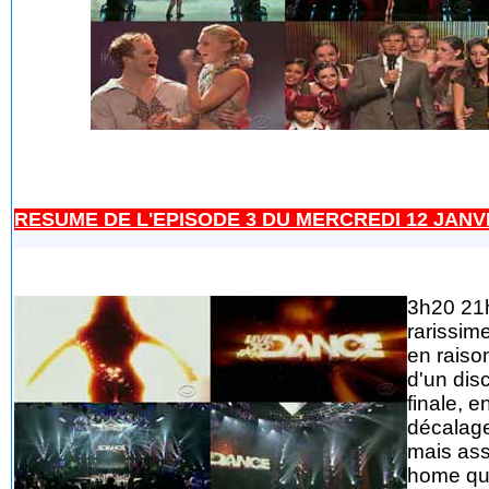
RESUME DE L'EPISODE 3 DU MERCREDI 12 JANVIER
3h20 21h
rarissim
en raiso
d'un dis
finale, e
décalage
mais ass
home qui