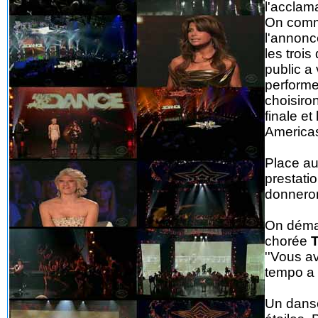
l'acclam
On comme
l'annonc
les trois
public a
performe
choisiron
finale e
Americas
Place au
prestati
donneront
On démar
chorée
''Vous av
tempo a é
Un danse