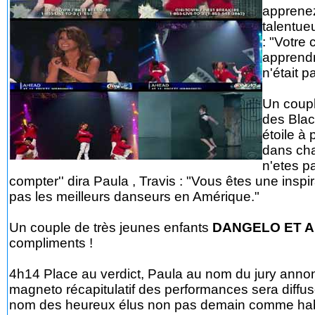
apprenez
talentueu
: "Votre
apprendre
n'était p
Un coupl
des Blac
étoile à 
dans cha
n'etes pa
compter'' dira Paula , Travis : "Vous êtes une insp
pas les meilleurs danseurs en Amérique."
Un couple de très jeunes enfants
DANGELO ET 
compliments !
4h14 Place au verdict, Paula au nom du jury annonc
magneto récapitulatif des performances sera diffusé
nom des heureux élus non pas demain comme habi