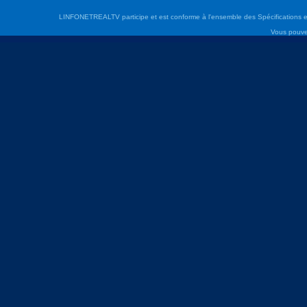
LINFONETREALTV participe et est conforme à l'ensemble des Spécifications e
Vous pouve