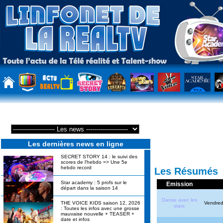
Les dernières news en ligne
SECRET STORY 14 : le suivi des
scores de l'hebdo => Une 5e
hebdo record
Les Résumés
Star academy : 5 profs sur le
Emission
départ dans la saison 14
Danse avec les
Vendredi
THE VOICE KIDS saison 12, 2026
stars
: Toutes les infos avec une grosse
mauvaise nouvelle + TEASER +
date et infos