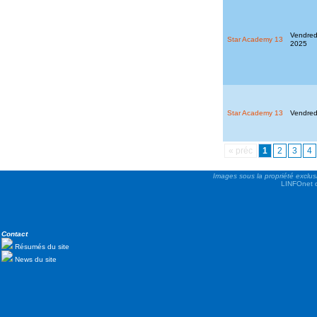
Vendred
Star Academy 13
2025
Star Academy 13
Vendred
« préc
1
2
3
4
Images sous la propriété exclus
LINFOnet d
Contact
Résumés du site
News du site