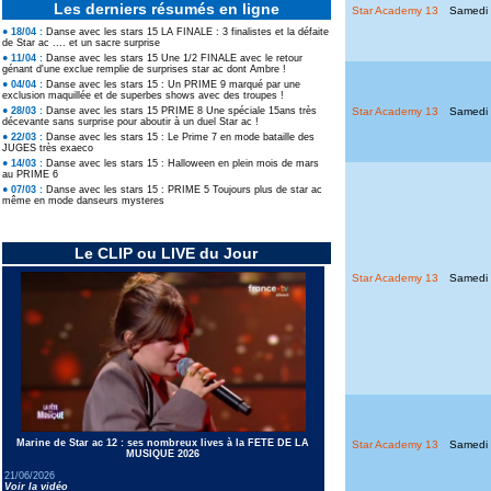
Les derniers résumés en ligne
Star Academy 13
Samedi 
● 18/04 :
Danse avec les stars 15 LA FINALE : 3 finalistes et la défaite
de Star ac .... et un sacre surprise
● 11/04 :
Danse avec les stars 15 Une 1/2 FINALE avec le retour
génant d'une exclue remplie de surprises star ac dont Ambre !
● 04/04 :
Danse avec les stars 15 : Un PRIME 9 marqué par une
exclusion maquillée et de superbes shows avec des troupes !
Star Academy 13
Samedi 
● 28/03 :
Danse avec les stars 15 PRIME 8 Une spéciale 15ans très
décevante sans surprise pour aboutir à un duel Star ac !
● 22/03 :
Danse avec les stars 15 : Le Prime 7 en mode bataille des
JUGES très exaeco
● 14/03 :
Danse avec les stars 15 : Halloween en plein mois de mars
au PRIME 6
● 07/03 :
Danse avec les stars 15 : PRIME 5 Toujours plus de star ac
même en mode danseurs mysteres
Le CLIP ou LIVE du Jour
Star Academy 13
Samedi 
Marine de Star ac 12 : ses nombreux lives à la FETE DE LA
Star Academy 13
Samedi
MUSIQUE 2026
21/06/2026
Voir la vidéo