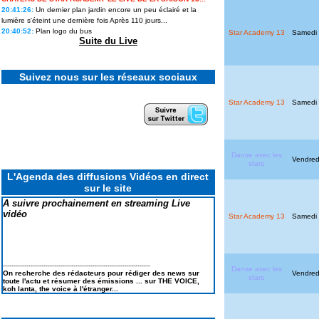
intègre le casting d'une émission
20:41:26:
Un dernier plan jardin encore un peu éclairé et la
phare de M6
lumière s'éteint une dernière fois Après 110 jours...
20:40:52:
Plan logo du bus
Star Academy 13
Samedi 
Revivez tous les feux d'artifice
Suite du Live
géants et concerts du 4 Juillet
2026 pour le 250e anniversaire
Le casting de SECRET STORY 14
Suivez nous sur les réseaux sociaux
en portraits & la liste des secrets
Koh Lanta les reliques du destins
Star Academy 13
Samedi 
: Le suivi des scores : Pire score
en finale et TRES MAUVAIS
BILAN
Elodie FREGE de retour à la
chanson : ses lives à LA FETE DE
Danse avec les
Vendred
LA MUSIQUE 2026
stars
L'Agenda des diffusions Vidéos en direct
sur le site
A suivre prochainement en streaming Live
vidéo
Star Academy 13
Samedi 
---------------------------------------------------------------------
Danse avec les
Vendred
On recherche des rédacteurs pour rédiger des news sur
stars
toute l'actu et résumer des émissions ... sur THE VOICE,
koh lanta, the voice à l'étranger...