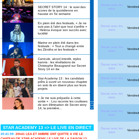
Danse avec les
Vendredi
SECRET STORY 14 : le suivi des
stars
scores de la quotidienne en
hausse en 5e semaine
En plein été des festivals, « Je ne
Danse avec les
suis pas à l'abri que tout s'arrête »
Vendredi
stars
: Helena évoque son succès avec
lucidité
Marine en plein été dans les
festivals : « Tout a changé entre
Danse avec les
Vendred
les Zéniths et les festivals »
stars
Canicule, alcool interdit, stylos
bannis : les révélations de
Danse avec les
Christophe Beaugrand sur Secret
Vendred
stars
Story 14 en itw
Danse avec les
Star Academy 13 : les candidats
Vendred
stars
prêts à ouvrir un nouveau chapitre
en solo ils en disent plus sur leurs
projets
Danse avec les
Vendred
stars
« Je me suis préparée à cette
sortie » : Lou raconte les coulisses
de son élimination de Secret story
14, la première...
Danse avec les
Vendredi
stars
Cynthia, vainqueure de Koh-Lanta
2026 : « Je me suis dit : tu ne
peux pas passer pour une
STAR ACADEMY 13 => LE LIVE EN DIRECT
perdante. »
Danse avec les
Vendredi
stars
20:41:59:
20h41 LEA ET AMBRE ONT QUITTE A VIE LE
Ulysse de Star academy 12
CHATEAU DE STAR ACADEMY LE LIVE DE LA SAISON 13...