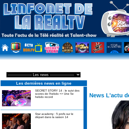
Les dernières news en ligne
SECRET STORY 14 : le suivi des
News L'actu d
scores de l'hebdo => Une 5e
hebdo record
Star academy : 5 profs sur le
départ dans la saison 14