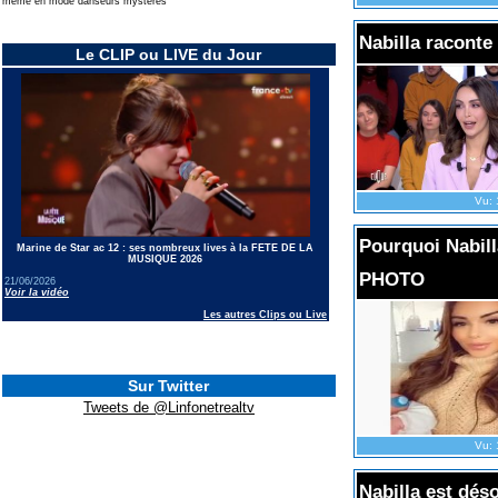
même en mode danseurs mysteres
Nabilla raconte
Le CLIP ou LIVE du Jour
Vu: 
Pourquoi Nabill
Marine de Star ac 12 : ses nombreux lives à la FETE DE LA
MUSIQUE 2026
PHOTO
21/06/2026
Voir la vidéo
Les autres Clips ou Live
Sur Twitter
Tweets de @Linfonetrealtv
Vu: 
Nabilla est dé