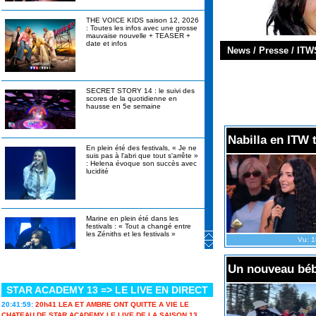
THE VOICE KIDS saison 12, 2026
: Toutes les infos avec une grosse
mauvaise nouvelle + TEASER +
date et infos
News / Presse / ITW
SECRET STORY 14 : le suivi des
scores de la quotidienne en
hausse en 5e semaine
Nabilla en ITW 
En plein été des festivals, « Je ne
suis pas à l'abri que tout s'arrête »
: Helena évoque son succès avec
lucidité
Marine en plein été dans les
festivals : « Tout a changé entre
les Zéniths et les festivals »
Vu: 1
Un nouveau béb
STAR ACADEMY 13 => LE LIVE EN DIRECT
Canicule, alcool interdit, stylos
bannis : les révélations de
20:41:59:
20h41 LEA ET AMBRE ONT QUITTE A VIE LE
Christophe Beaugrand sur Secret
Story 14 en itw
CHATEAU DE STAR ACADEMY LE LIVE DE LA SAISON 13...