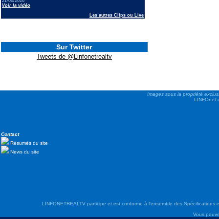
21/06/2026
Voir la vidéo
Les autres Clips ou Live
Sur Twitter
Tweets de @Linfonetrealtv
Images sous la propriété exclus
LINFOnet d
Contact
Résumés du site
News du site
LINFONETREALTV participe et est conforme à l'ensemble des Spécifications e
Vous pouve