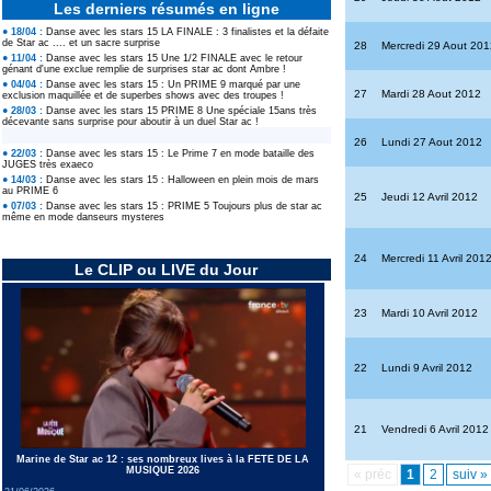
Les derniers résumés en ligne
● 18/04 :
Danse avec les stars 15 LA FINALE : 3 finalistes et la défaite
de Star ac .... et un sacre surprise
28
Mercredi 29 Aout 201
Ulysse de Star academy 12
● 11/04 :
Danse avec les stars 15 Une 1/2 FINALE avec le retour
intègre le casting d'une émission
génant d'une exclue remplie de surprises star ac dont Ambre !
phare de M6
● 04/04 :
Danse avec les stars 15 : Un PRIME 9 marqué par une
27
Mardi 28 Aout 2012
exclusion maquillée et de superbes shows avec des troupes !
● 28/03 :
Danse avec les stars 15 PRIME 8 Une spéciale 15ans très
décevante sans surprise pour aboutir à un duel Star ac !
Revivez tous les feux d'artifice
26
Lundi 27 Aout 2012
géants et concerts du 4 Juillet
● 22/03 :
Danse avec les stars 15 : Le Prime 7 en mode bataille des
2026 pour le 250e anniversaire
JUGES très exaeco
● 14/03 :
Danse avec les stars 15 : Halloween en plein mois de mars
au PRIME 6
25
Jeudi 12 Avril 2012
● 07/03 :
Danse avec les stars 15 : PRIME 5 Toujours plus de star ac
même en mode danseurs mysteres
Le casting de SECRET STORY 14
en portraits & la liste des secrets
24
Mercredi 11 Avril 201
Le CLIP ou LIVE du Jour
23
Mardi 10 Avril 2012
22
Lundi 9 Avril 2012
21
Vendredi 6 Avril 2012
Marine de Star ac 12 : ses nombreux lives à la FETE DE LA
MUSIQUE 2026
« préc
1
2
suiv »