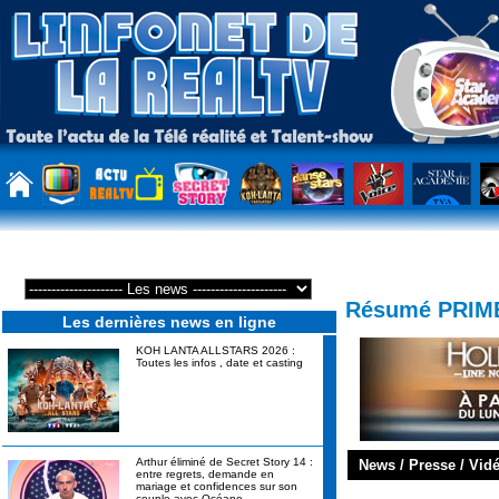
Résumé PRIME
Les dernières news en ligne
KOH LANTA ALLSTARS 2026 :
Toutes les infos , date et casting
Arthur éliminé de Secret Story 14 :
News / Presse / Vid
entre regrets, demande en
mariage et confidences sur son
couple avec Océane