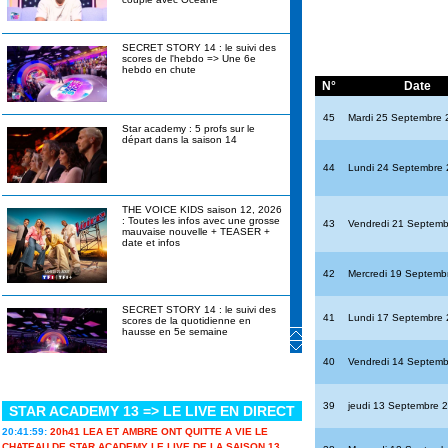
SECRET STORY 14 : le suivi des
scores de l'hebdo => Une 6e
hebdo en chute
N°
Date
45
Mardi 25 Septembre 
Star academy : 5 profs sur le
départ dans la saison 14
44
Lundi 24 Septembre
THE VOICE KIDS saison 12, 2026
: Toutes les infos avec une grosse
43
Vendredi 21 Septem
mauvaise nouvelle + TEASER +
date et infos
42
Mercredi 19 Septemb
SECRET STORY 14 : le suivi des
41
Lundi 17 Septembre
scores de la quotidienne en
hausse en 5e semaine
40
Vendredi 14 Septem
En plein été des festivals, « Je ne
suis pas à l'abri que tout s'arrête »
39
jeudi 13 Septembre 
STAR ACADEMY 13 => LE LIVE EN DIRECT
: Helena évoque son succès avec
lucidité
20:41:59:
20h41 LEA ET AMBRE ONT QUITTE A VIE LE
CHATEAU DE STAR ACADEMY LE LIVE DE LA SAISON 13...