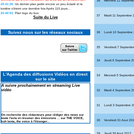
38
Mercredi 12 Septemb
20:41:26:
Un dernier plan jardin encore un peu éclairé et la
lumière s'éteint une dernière fois Après 110 jours...
Marine en plein été dans les
20:40:52:
Plan logo du bus
37
Mardi 11 Septembre 
festivals : « Tout a changé entre
Suite du Live
les Zéniths et les festivals »
Suivez nous sur les réseaux sociaux
36
Lundi 10 Septembre
Canicule, alcool interdit, stylos
bannis : les révélations de
35
Vendredi 7 Septembr
Christophe Beaugrand sur Secret
Story 14 en itw
34
Jeudi 6 Septembre 2
Star Academy 13 : les candidats
prêts à ouvrir un nouveau chapitre
L'Agenda des diffusions Vidéos en direct
en solo ils en disent plus sur leurs
33
Mercredi 5 Septembr
projets
sur le site
A suivre prochainement en streaming Live
vidéo
32
Mardi 4 Septembre 2
« Je me suis préparée à cette
sortie » : Lou raconte les coulisses
31
Lundi 3 Septembre 
de son élimination de Secret story
14, la première...
---------------------------------------------------------------------
On recherche des rédacteurs pour rédiger des news sur
toute l'actu et résumer des émissions ... sur THE VOICE,
30
Vendredi 31 Aout 20
koh lanta, the voice à l'étranger...
Cynthia, vainqueure de Koh-Lanta
2026 : « Je me suis dit : tu ne
peux pas passer pour une
perdante. »
29
Jeudi 30 Aout 2012