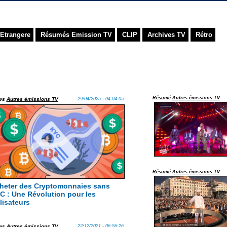
Etrangere
Résumés Emission TV
CLIP
Archives TV
Rétro
Résumé
Autres émissions TV
ws
Autres émissions TV
29/04/2025 - 04:04:05
Résumé
Autres émissions TV
heter des Cryptomonnaies sans
C : Une Révolution pour les
lisateurs
ws
Autres émissions TV
22/12/2021 - 06:56:26