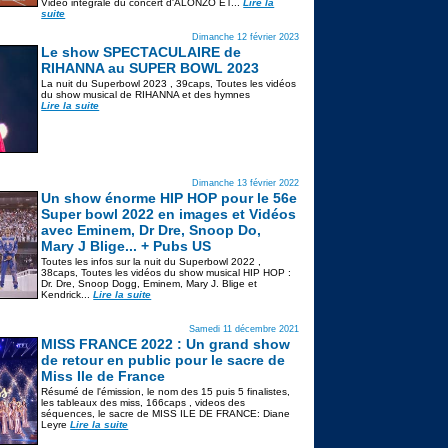
Vidéo intégrale du concert d'ALONZO ET...
Lire la
suite
Dimanche 12 février 2023
Le show SPECTACULAIRE de
RIHANNA au SUPER BOWL 2023
La nuit du Superbowl 2023 , 39caps, Toutes les vidéos
du show musical de RIHANNA et des hymnes
Lire la suite
Dimanche 13 février 2022
Un show énorme HIP HOP pour le 56e
Super bowl 2022 en images et Vidéos
avec Eminem, Dr Dre, Snoop Do,
Mary J Blige... + Pubs US
Toutes les infos sur la nuit du Superbowl 2022 ,
38caps, Toutes les vidéos du show musical HIP HOP :
Dr. Dre, Snoop Dogg, Eminem, Mary J. Blige et
Kendrick...
Lire la suite
Samedi 11 décembre 2021
MISS FRANCE 2022 : Un grand show
de retour en public pour le sacre de
Miss Ile de France
Résumé de l'émission, le nom des 15 puis 5 finalistes,
les tableaux des miss, 166caps , videos des
séquences, le sacre de MISS ILE DE FRANCE: Diane
Leyre
Lire la suite