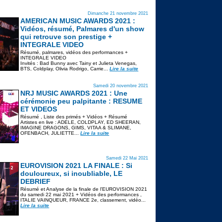
Dimanche 21 novembre 2021
AMERICAN MUSIC AWARDS 2021 :
Vidéos, résumé, Palmares d'un show
qui retrouve son prestige +
INTEGRALE VIDEO
Résumé, palmares, vidéos des performances +
INTEGRALE VIDEO
Invités : Bad Bunny avec Tainy et Julieta Venegas,
BTS, Coldplay, Olivia Rodrigo, Carrie...
Lire la suite
Samedi 20 novembre 2021
NRJ MUSIC AWARDS 2021 : Une
cérémonie peu palpitante : RESUME
ET VIDEOS
Résumé , Liste des primés + Vidéos + Résumé
Artistes en live : ADELE, COLDPLAY, ED SHEERAN,
IMAGINE DRAGONS, GIMS, VITAA & SLIMANE,
OFENBACH, JULIETTE...
Lire la suite
Samedi 22 Mai 2021
EUROVISION 2021 LA FINALE : Si
douloureux, si inoubliable, LE
DEBRIEF
Résumé et Analyse de la finale de l'EUROVISION 2021
du samedi 22 mai 2021 + Vidéos des performances ,
ITALIE VAINQUEUR, FRANCE 2e, classement, vidéo...
Lire la suite