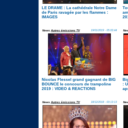
LE DRAME : La cathédrale Notre Dame
To
de Paris ravagée par les flammes :
am
IMAGES
20
News
Autres émissions TV
19/01/2019 - 05:03:44
Ne
Nicolas Flessel grand gagnant de BIG
Bi
BOUNCE le concours de trampoline
: 
2019 : VIDEO & REACTIONS
ap
News
Autres émissions TV
18/12/2018 - 03:13:13
Ne