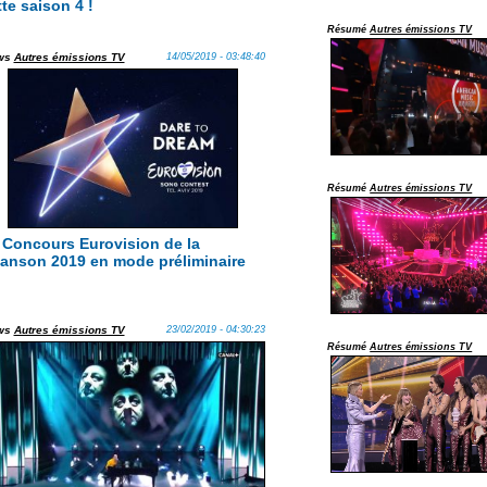
tte saison 4 !
Résumé
Autres émissions TV
ws
Autres émissions TV
14/05/2019 - 03:48:40
Résumé
Autres émissions TV
 Concours Eurovision de la
anson 2019 en mode préliminaire
ws
Autres émissions TV
23/02/2019 - 04:30:23
Résumé
Autres émissions TV