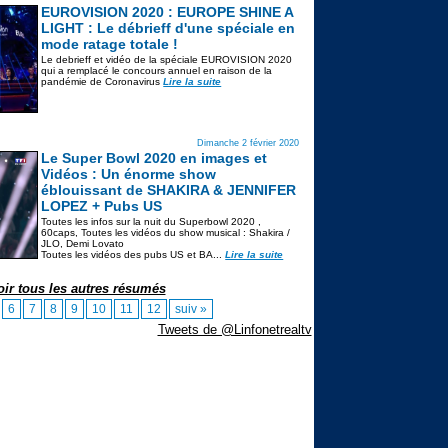
EUROVISION 2020 : EUROPE SHINE A
LIGHT : Le débrieff d'une spéciale en
mode ratage totale !
Le debrieff et vidéo de la spéciale EUROVISION 2020
qui a remplacé le concours annuel en raison de la
pandémie de Coronavirus
Lire la suite
Dimanche 2 février 2020
Le Super Bowl 2020 en images et
Vidéos : Un énorme show
éblouissant de SHAKIRA & JENNIFER
LOPEZ + Pubs US
Toutes les infos sur la nuit du Superbowl 2020 ,
60caps, Toutes les vidéos du show musical : Shakira /
JLO, Demi Lovato
Toutes les vidéos des pubs US et BA...
Lire la suite
oir tous les autres résumés
6
7
8
9
10
11
12
suiv »
Tweets de @Linfonetrealtv