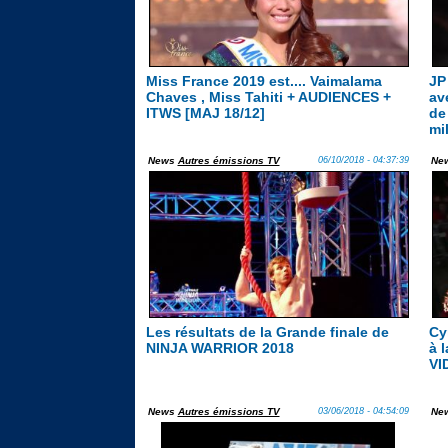
Miss France 2019 est.... Vaimalama
JP
Chaves , Miss Tahiti + AUDIENCES +
av
ITWS [MAJ 18/12]
de
mi
News
Autres émissions TV
06/10/2018 - 04:37:39
Ne
Les résultats de la Grande finale de
Cy
NINJA WARRIOR 2018
à l
VI
News
Autres émissions TV
03/06/2018 - 04:54:09
Ne