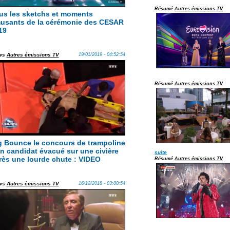
Résumé
Autres émissions TV
us les sketchs et moments
usants de la cérémonie des CESAR
19
ws
Autres émissions TV
19/01/2019 - 04:52:54
Résumé
Autres émissions TV
g Bounce le concours de trampoline
Un candidat évacué sur une civière
suite
rès une lourde chute : VIDEO
Résumé
Autres émissions TV
ws
Autres émissions TV
16/12/2018 - 03:00:54