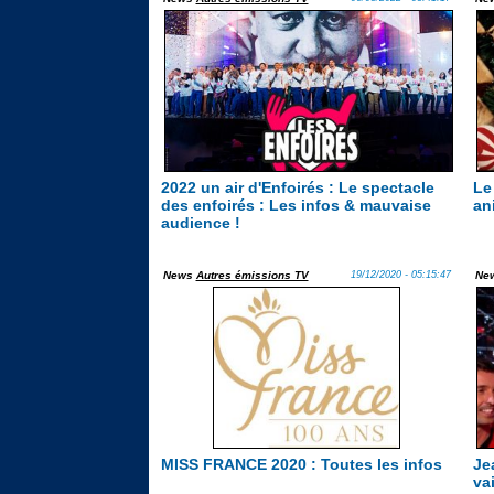
2022 un air d'Enfoirés : Le spectacle
Le
des enfoirés : Les infos & mauvaise
an
audience !
News
Autres émissions TV
19/12/2020 - 05:15:47
Ne
MISS FRANCE 2020 : Toutes les infos
Je
va