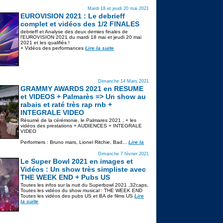
Mardi 18 et jeudi 20 mai 2021
EUROVISION 2021 : Le debrieff
complet et vidéos des 1/2 FINALES
debrieff et Analyse des deux demies finales de
l'EUROVISION 2021 du mardi 18 mai et jeudi 20 mai
2021 et les qualifiés !
+ Vidéos des performances
Lire la suite
Dimanche 14 Mars 2021
GRAMMY AWARDS 2021 en RESUME
et VIDEOS + Palmarès => Un show au
rabais et raté très rap rnb +
INTEGRALE VIDEO
Résumé de la cérémonie, le Palmares 2021 , + les
vidéos des prestations + AUDIENCES + INTEGRALE
VIDEO
Performers : Bruno mars, Lionel Ritchie, Bad...
Lire la
Dimanche 7 février 2021
Le Super Bowl 2021 en images et
Vidéos : Un show très simpliste avec
THE WEEK END + Pubs US
Toutes les infos sur la nuit du Superbowl 2021 ,32caps,
Toutes les vidéos du show musical : THE WEEK END
Toutes les vidéos des pubs US et BA de films US
Lire
la suite