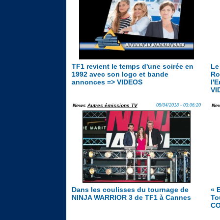
TF1 revient le temps d'une soirée en
Le
1992 avec son logo et bande
Ro
annonces => VIDEOS
l'
VI
News
Autres émissions TV
08/04/2018 - 03:06:20
Ne
Dans les coulisses du tournage de
« 
NINJA WARRIOR 3 de TF1 à Cannes
To
CO