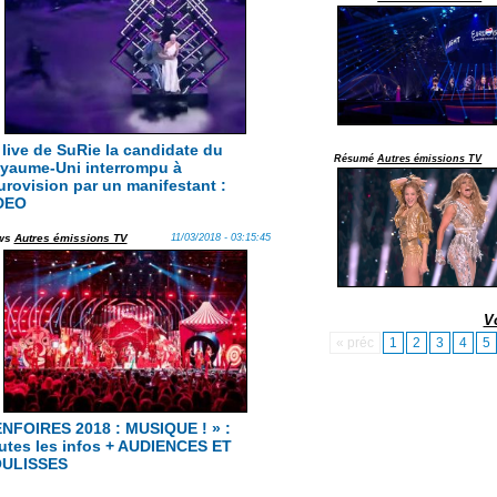
 live de SuRie la candidate du
Résumé
Autres émissions TV
yaume-Uni interrompu à
Eurovision par un manifestant :
DEO
ws
Autres émissions TV
11/03/2018 - 03:15:45
V
« préc
1
2
3
4
5
ENFOIRES 2018 : MUSIQUE ! » :
utes les infos + AUDIENCES ET
ULISSES