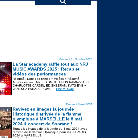
Vendredi 31 Octobre 2025
La Star academy raffle tout aux NRJ
MUSIC AWARDS 2025 : Recap et
vidéos des performances
Résumé , Liste des primés + Vidéos + Résumé
Artistes en live : MYLES SMITH, EROS RAMAZZOTTI ,
CHARLOTTE CARDIN, ED SHEERAN, KATS EYE +
VANESSA PARADIS, GIMS,...
Lire la suite
Mercredi 8 mai 2024
Revivez en images la journée
Historique d'arrivée de la flamme
olympique à MARSEILLE le 8 mai
2024 & concert de Soprano !
Toutes les images de la journée du 8 mai 2024 avec
l'arrivée de la flamme Olympique pour les JO PARIS
2024 à MARSEILLE