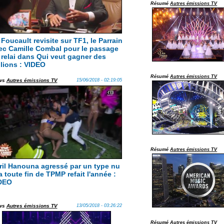
Résumé
Autres émissions TV
 Foucault revisite sur TF1, le Parrain
ec Camille Combal pour le passage
 relai dans Qui veut gagner des
llions : VIDEO
Résumé
Autres émissions TV
ws
Autres émissions TV
15/06/2018 - 02:19:05
Résumé
Autres émissions TV
ril Hanouna agressé par un type nu
a toute fin de TPMP refait l'année :
DEO
ws
Autres émissions TV
13/05/2018 - 03:26:22
Résumé
Autres émissions TV