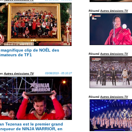
Résumé
Autres émissions TV
 magnifique clip de NOËL des
imateurs de TF1
Résumé
Autres émissions TV
ws
Autres émissions TV
03/08/2019 - 05:10:27
Résumé
Autres émissions TV
an Tezenas est le premier grand
inqueur de NINJA WARRIOR, en