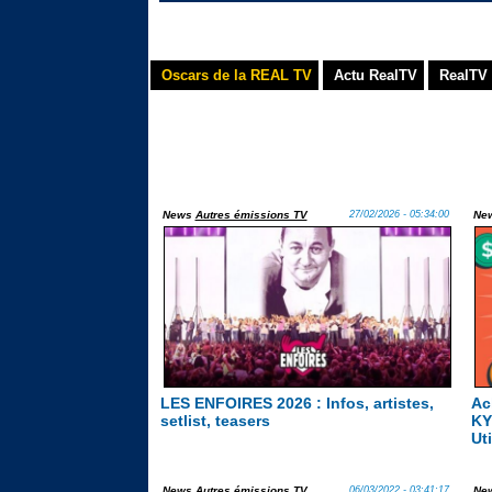
Oscars de la REAL TV
Actu RealTV
RealTV 
News
Autres émissions TV
27/02/2026 - 05:34:00
Ne
LES ENFOIRES 2026 : Infos, artistes,
Ac
setlist, teasers
KY
Uti
News
Autres émissions TV
06/03/2022 - 03:41:17
Ne