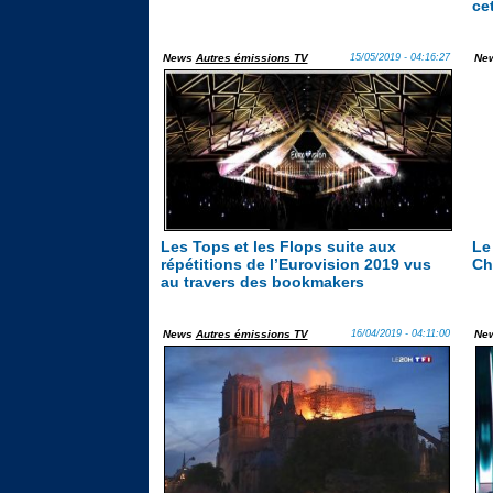
ce
News
Autres émissions TV
15/05/2019 - 04:16:27
Ne
Les Tops et les Flops suite aux
Le
répétitions de l’Eurovision 2019 vus
Ch
au travers des bookmakers
News
Autres émissions TV
16/04/2019 - 04:11:00
Ne