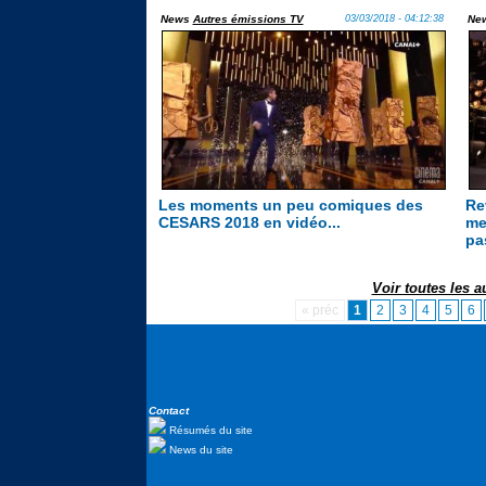
News
Autres émissions TV
03/03/2018 - 04:12:38
Ne
Les moments un peu comiques des
Re
CESARS 2018 en vidéo...
me
pa
Voir toutes les 
« préc
1
2
3
4
5
6
Contact
Résumés du site
News du site