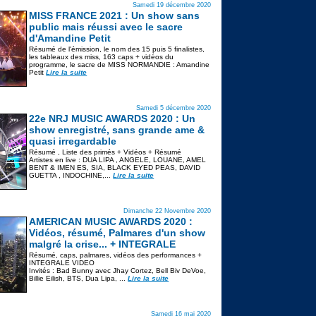
Samedi 19 décembre 2020
MISS FRANCE 2021 : Un show sans
public mais réussi avec le sacre
d'Amandine Petit
Résumé de l'émission, le nom des 15 puis 5 finalistes,
les tableaux des miss, 163 caps + vidéos du
programme, le sacre de MISS NORMANDIE : Amandine
Petit
Lire la suite
Samedi 5 décembre 2020
22e NRJ MUSIC AWARDS 2020 : Un
show enregistré, sans grande ame &
quasi irregardable
Résumé , Liste des primés + Vidéos + Résumé
Artistes en live : DUA LIPA , ANGELE, LOUANE, AMEL
BENT & IMEN ES, SIA, BLACK EYED PEAS, DAVID
GUETTA , INDOCHINE,...
Lire la suite
Dimanche 22 Novembre 2020
AMERICAN MUSIC AWARDS 2020 :
Vidéos, résumé, Palmares d'un show
malgré la crise... + INTEGRALE
Résumé, caps, palmares, vidéos des performances +
INTEGRALE VIDEO
Invités : Bad Bunny avec Jhay Cortez, Bell Biv DeVoe,
Billie Eilish, BTS, Dua Lipa, ...
Lire la suite
Samedi 16 mai 2020