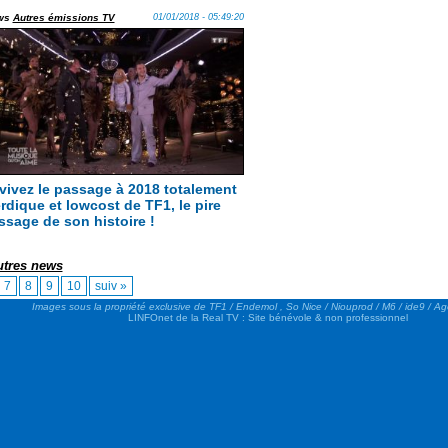
ws
Autres émissions TV
01/01/2018 - 05:49:20
vivez le passage à 2018 totalement
rdique et lowcost de TF1, le pire
ssage de son histoire !
autres news
7
8
9
10
suiv »
Images sous la propriété exclusive de TF1 / Endemol , So Nice / Niouprod / M6 / ide9 / A
LINFOnet de la Real TV : Site bénévole & non professionnel