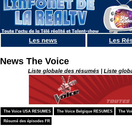
Les news
Les Ré
THE VOICE USA 8 , Les infos + Résumés + Sawyer Fredericks VAINQUEUR
News The Voice
Liste globale des résumés
|
Liste glob
The Voice USA RESUMES
The Voice Belgique RESUMES
The Vo
Résumé des épisodes FR