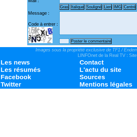
Mail :
Message :
Code à entrer :
Images sous la propriété exclusive de TF1 / Endemo
LINFOnet de la Real TV : Site
Les news
Contact
Les résumés
L'actu du site
Facebook
Sources
Twitter
Mentions légales