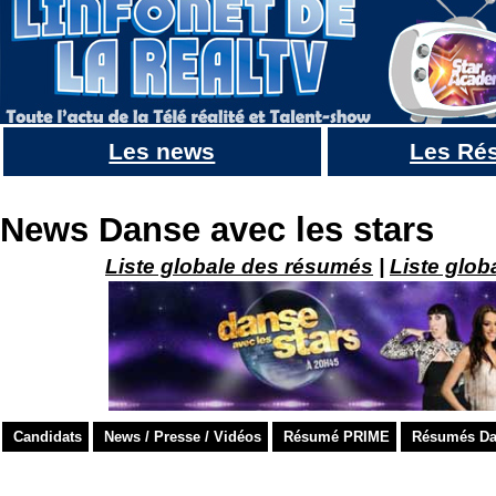
Les news
Les Ré
Dancing with the Stars: Athletes 2018 : Casting + Suivi vidéos + Adam RIPPON VAINQUEUR
News Danse avec les stars
Liste globale des résumés
|
Liste glob
Candidats
News / Presse / Vidéos
Résumé PRIME
Résumés Dan