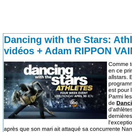
Dancing with the Stars: Ath
vidéos + Adam RIPPON V
Comme tou
en ce pri
allstars.
programm
est pour 
Parmi les
de
Danci
d'athlèt
dernière
l'excepti
après que son mari ait attaqué sa concurrente Nan