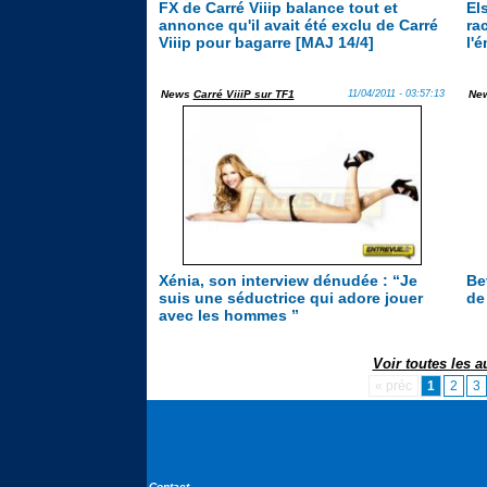
FX de Carré Viiip balance tout et
El
annonce qu'il avait été exclu de Carré
rac
Viiip pour bagarre [MAJ 14/4]
l'
News
Carré ViiiP sur TF1
11/04/2011 - 03:57:13
Ne
Xénia, son interview dénudée : “Je
Be
suis une séductrice qui adore jouer
de
avec les hommes ”
Voir toutes les 
« préc
1
2
3
Contact