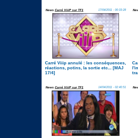
News
Carré ViiiP sur TF1
17/04/2011 - 00:33:28
Ne
Carré Viiip annulé : les conséquences,
Ca
réactions, potins, la sortie etc... [MAJ
l'
17/4]
tra
News
Carré ViiiP sur TF1
14/04/2011 - 02:40:51
Ne