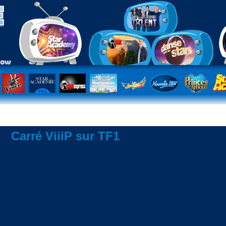
Carré ViiiP sur TF1