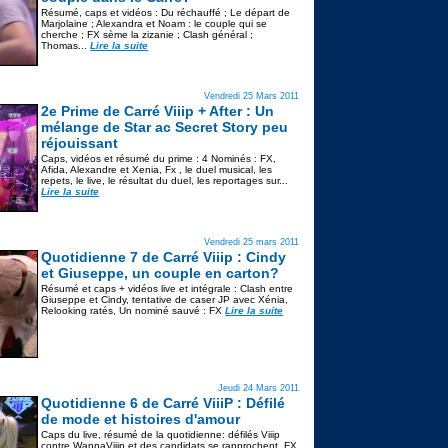
Résumé, caps et vidéos : Du réchauffé ; Le départ de
Marjolaine ; Alexandra et Noam : le couple qui se
cherche ; FX sème la zizanie ; Clash général ;
Thomas...
Lire la suite
Vendredi 25 Mars 2011
2e Prime de Carré Viiip + After : Un
mélange de Star ac Secret Story peu
réjouissant
Caps, vidéos et résumé du prime : 4 Nominés : FX,
Afida, Alexandre et Xenia, Fx , le duel musical, les
repets, le live, le résultat du duel, les reportages sur...
Lire la suite
Vendredi 25 mars 2011
Quotidienne 7 de Carré Viiip : Cindy
et Giuseppe, un couple en carton?
Résumé et caps + vidéos live et intégrale : Clash entre
Giuseppe et Cindy, tentative de caser JP avec Xénia,
Relooking ratés, Un nominé sauvé : FX
Lire la suite
Jeudi 24 Mars 2011
Quotidienne 6 de Carré ViiiP : Défilé
de mode et histoires d'amour
Caps du live, résumé de la quotidienne: défilés Viiip
contre WannaViiip et des candidats se rapprochent, FX