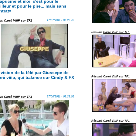
apucine et moi, c'est pour le
lleur et pour le pire... mais sans
ntrat»
ws
Carré ViiiP sur TF1
17/07/2011 - 04:23:48
Résumé
Carré ViiiP sur TF1
 vision de la télé par Giussepe de
rré viiip, qui balance sur Cindy & FX
Résumé
Carré ViiiP sur TF1
ws
Carré ViiiP sur TF1
27/06/2011 - 03:23:01
Résumé
Carré ViiiP sur TF1