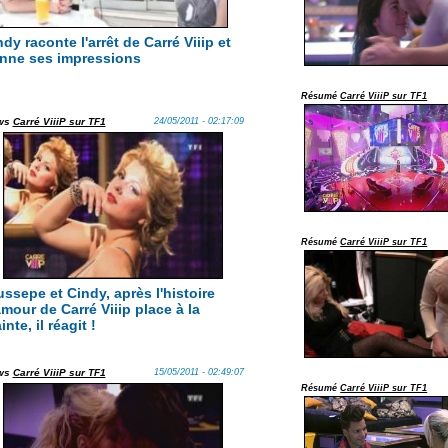
dy raconte l'arrêt de Carré Viiip et
nne ses impressions
Résumé
Carré ViiiP sur TF1
ws
Carré ViiiP sur TF1
24/05/2011 - 02:17:09
Résumé
Carré ViiiP sur TF1
ussepe et Cindy, après l'histoire
amour de Carré Viiip place à la
inte, il réagit !
ws
Carré ViiiP sur TF1
15/05/2011 - 02:49:07
Résumé
Carré ViiiP sur TF1