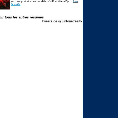
jeu , les portraits des candidats VIP et WanaVip,...
Lire
la suite
oir tous les autres résumés
Tweets de @Linfonetrealtv