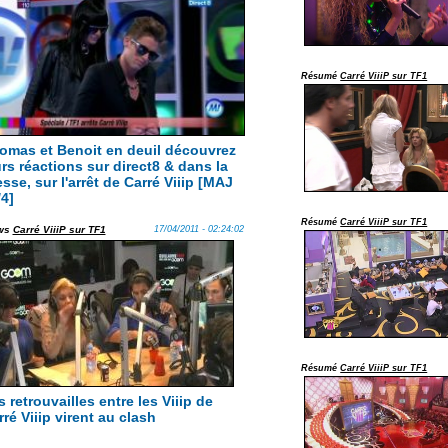
Résumé
Carré ViiiP sur TF1
omas et Benoit en deuil découvrez
urs réactions sur direct8 & dans la
sse, sur l'arrêt de Carré Viiip [MAJ
/4]
Résumé
Carré ViiiP sur TF1
ws
Carré ViiiP sur TF1
17/04/2011 - 02:24:02
Résumé
Carré ViiiP sur TF1
 retrouvailles entre les Viiip de
ré Viiip virent au clash