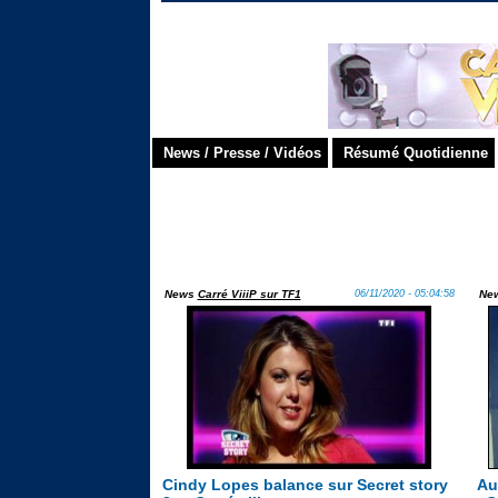
News / Presse / Vidéos
Résumé Quotidienne
News
Carré ViiiP sur TF1
06/11/2020 - 05:04:58
Ne
Cindy Lopes balance sur Secret story
Au