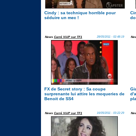
Cindy : sa technique horrible pour
Cin
séduire un mec !
do
News
Carré ViiiP sur TF1
28/05/2011 - 02:48:19
Ne
FX de Secret story : Sa coupe
Gi
surprenante lui attire les moqueries de
d'
Benoit de SS4
pla
News
Carré ViiiP sur TF1
16/05/2011 - 03:22:29
Ne