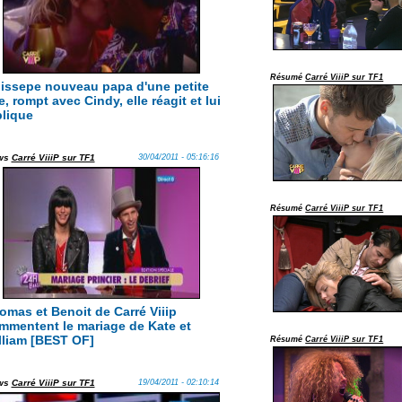
Résumé
Carré ViiiP sur TF1
issepe nouveau papa d'une petite
le, rompt avec Cindy, elle réagit et lui
plique
ws
Carré ViiiP sur TF1
30/04/2011 - 05:16:16
Résumé
Carré ViiiP sur TF1
omas et Benoit de Carré Viiip
mmentent le mariage de Kate et
lliam [BEST OF]
Résumé
Carré ViiiP sur TF1
ws
Carré ViiiP sur TF1
19/04/2011 - 02:10:14