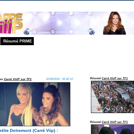
Résumé PRIME
Résumé
Carré ViiiP sur TF1
ws
Carré ViiiP sur TF1
11/06/2014 - 02:42:12
Résumé
Carré ViiiP sur TF1
rélie Dotremont (Carré Viip) :