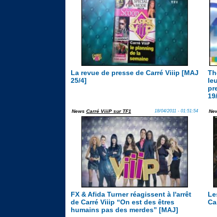
La revue de presse de Carré Viiip [MAJ
Th
25/4]
le
pre
19
News
Carré ViiiP sur TF1
18/04/2011 - 01:51:54
Ne
FX & Afida Turner réagissent à l'arrêt
Les
de Carré Viiip “On est des êtres
Car
humains pas des merdes” [MAJ]