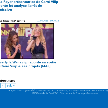
sa Fayer présentatrice de Carré Viiip
onte let analyse l'arrêt de
émission
ws
Carré ViiiP sur TF1
11/04/2011 - 00:36:12
verly la Wanaviip raconte sa sortie
 Carré Viiip & ses projets [MAJ]
autres news
4
suiv »
Images sous la propriété exclusive de TF1 / Endemol , So Nice / Niouprod / M6 / ide9 / A
LINFOnet de la Real TV : Site bénévole & non professionnel