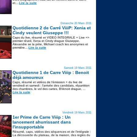
et...
Lire la suite
Dimanche 20 Mars 2011
Quotidienne 2 de Carré ViiiP: Xenia et
Cindy veulent Giuseppe !!!
Caps du live, résumé et VIDEO INTEGRALE + Live =>
premier réveil, Xena et Cindy drague Giuseppe,
Alexandre se la pète, Michael coach les anonymes et
première...
Lire la suite
Samedi 19 Mars 2011
Quotidienne 1 de Carre Viiip : Benoit
déjà amoureux
Caps, résumé et vidéos de l'émission + du live de
vendredi et samedi : l'arrivée des candidats, répartition
des chambres, le vol des cartes, BVenoit drague, ...
Lire la suite
Vendredi 19 Mars 2011
1er Prime de Carre Viiip : Un
lancement ahurrissant dans
l'insupportable
Résumé, caps, vidéos des séquences et de l'intégrale :
La découverte du plateau, de la maison, des regles du