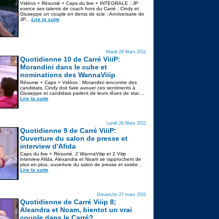
Vidéos + Résumé + Caps du live + INTEGRALE : JP
exerce ses talents de coach hors du Carré ; Cindy et
Giuseppe un couple en dents de scie ; Anniversaire de
JP...
Lire la suite
Mardi 29 Mars 2011
Quotidienne 10 de Carré ViiiP:
Morandini dans le cube et
nominations des WannaViiip
Résume + Caps + Vidéos : Morandini rencontre des
candidats, Cindy doit faire avouer ces sentiments à
Giuseppe et candidats parlent de leurs rêves de star....
Lire la suite
Lundi 28 Mars 2011
Quotidienne 9 de Carré ViiiP:
Ouverture du salon de presse et
interview d'Afida
Caps du live + Résumé. 2 WannaViiip et 2 Viiip
interview Afida, Alexandra et Noam se rapprochent de
plus en plus, ouverture du salon de presse et soirée...
Lire la suite
Dimanche 27 mars 2011
Quotidienne de Carré Viiip 8;
Aleandra et Noam, bientot un vrai
couple dans le Carré?