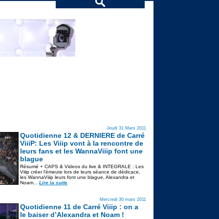
Jeudi 31 Mars 2011
Quotidienne 12 & DERNIERE de Carré
ViiiP: Les Viiip vont à la rencontre de
leurs fans et les WannaViiip font une
blague
Résumé + CAPS & Videos du live & INTEGRALE : Les
Viiip créer l'émeute lors de leurs séance de dédicace,
les WannaViiip leurs font une blague, Alexandra et
Noam...
Lire la suite
Mercredi 30 mars 2011
Quotidienne 11 de Carré Viiip : on a
le baiser d’Alexandra et Noam !