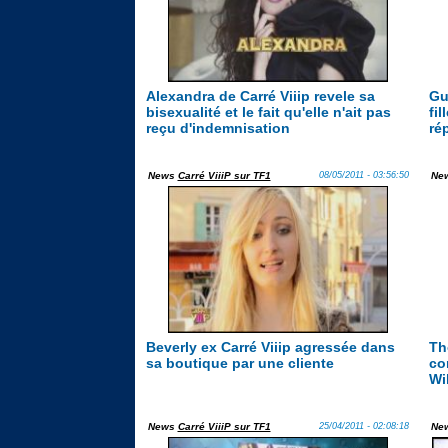
Alexandra de Carré Viiip revele sa
Gu
bisexualité et le fait qu'elle n'ait pas
fil
reçu d'indemnisation
ré
News
Carré ViiiP sur TF1
08/05/2011 - 03:56:50
Ne
Beverly ex Carré Viiip agressée dans
Th
sa boutique par une cliente
co
Wi
News
Carré ViiiP sur TF1
25/04/2011 - 02:08:18
Ne