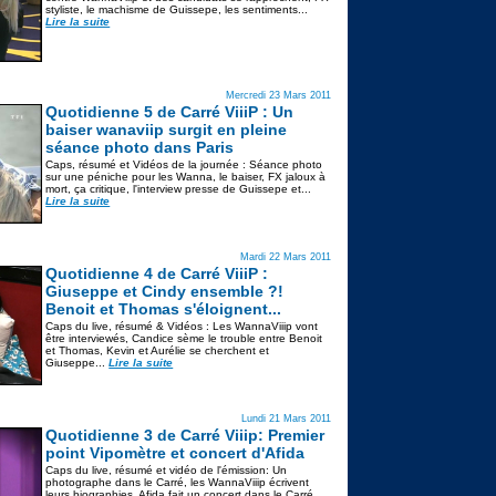
styliste, le machisme de Guissepe, les sentiments...
Lire la suite
Mercredi 23 Mars 2011
Quotidienne 5 de Carré ViiiP : Un
baiser wanaviip surgit en pleine
séance photo dans Paris
Caps, résumé et Vidéos de la journée : Séance photo
sur une péniche pour les Wanna, le baiser, FX jaloux à
mort, ça critique, l'interview presse de Guissepe et...
Lire la suite
Mardi 22 Mars 2011
Quotidienne 4 de Carré ViiiP :
Giuseppe et Cindy ensemble ?!
Benoit et Thomas s'éloignent...
Caps du live, résumé & Vidéos : Les WannaViiip vont
être interviewés, Candice sème le trouble entre Benoit
et Thomas, Kevin et Aurélie se cherchent et
Giuseppe...
Lire la suite
Lundi 21 Mars 2011
Quotidienne 3 de Carré Viiip: Premier
point Vipomètre et concert d'Afida
Caps du live, résumé et vidéo de l'émission: Un
photographe dans le Carré, les WannaViiip écrivent
leurs biographies, Afida fait un concert dans le Carré