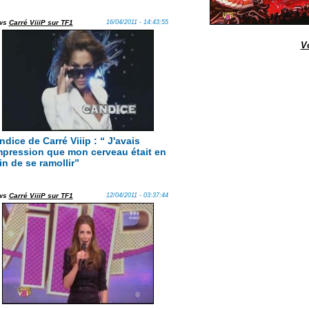
ws
Carré ViiiP sur TF1
16/04/2011 - 14:43:55
V
ndice de Carré Viiip : “ J'avais
impression que mon cerveau était en
in de se ramollir”
ws
Carré ViiiP sur TF1
12/04/2011 - 03:37:44