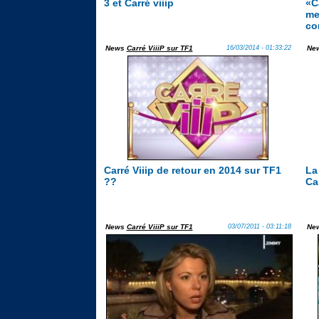
3 et Carré viiip
«C
mei
co
News
Carré ViiiP sur TF1
16/03/2014 - 01:33:22
Ne
Carré Viiip de retour en 2014 sur TF1
La
??
Ca
News
Carré ViiiP sur TF1
03/07/2011 - 03:11:18
Ne