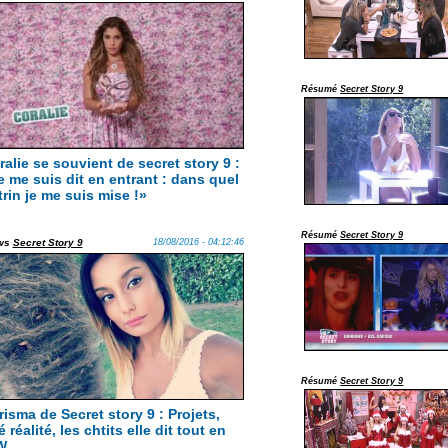
Résumé
Secret Story 9
ralie se souvient de secret story 9 :
e me suis dit en entrant : dans quel
trin je me suis mise !»
Résumé
Secret Story 9
ws
Secret Story 9
18/08/2016 - 04:12:46
Résumé
Secret Story 9
risma de Secret story 9 : Projets,
é réalité, les chtits elle dit tout en
W