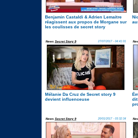
Benjamin Castaldi & Adrien Lemaitre
Ni
réagissent aux propos de Morgane sur
au
les coulisses de secret story
News
Secret Story 9
27/07/2017 - 04:41:01
Ne
Mélanie Da Cruz de Secret story 9
Émi
devient influenceuse
di
pr
News
Secret Story 9
20/01/2017 - 03:32:34
Ne