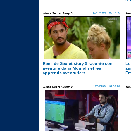
News
Secret Story 9
23/07/2016 - 03:31:35
Ne
Remi de Secret story 9 raconte son
Lo
aventure dans Moundir et les
am
apprentis aventuriers
Em
News
Secret Story 9
15/06/2016 - 03:59:36
Ne