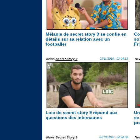
Mélanie de secret story 9 se confie en
Co
détails sur sa relation avec un
so
footballer
Fri
News
Secret Story 9
05/11/2016 - 03:04:13
Ne
Loic de secret story 9 répond aux
Un 
questions des internautes
se
pro
News
Secret Story 9
07/10/2016 - 04:24:00
Ne