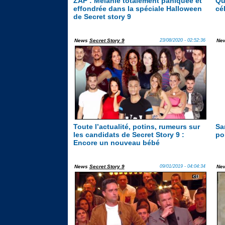
ZAP : Mélanie totalement paniquée et
Qu
effondrée dans la spéciale Halloween
cé
de Secret story 9
News
Secret Story 9
23/08/2020 - 02:52:36
Ne
Toute l’actualité, potins, rumeurs sur
Sa
les candidats de Secret Story 9 :
poi
Encore un nouveau bébé
News
Secret Story 9
09/01/2019 - 04:04:34
Ne