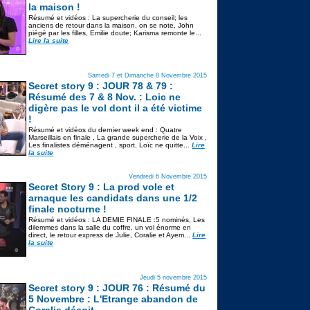
la maison !
Résumé et vidéos : La supercherie du conseil; les
anciens de retour dans la maison, on se note, John
piégé par les filles, Emilie doute; Karisma remonte le...
Lire la suite
Samedi 7 et Dimanche 8 Novembre 2015
Secret story 9 : JOUR 78 & 79 :
Résumé des 7 & 8 Nov. : Loic ne
digère pas le vol dont il a été victime
!
Résumé et vidéos du dernier week end : Quatre
Marseillais en finale , La grande supercherie de la Voix ,
Les finalistes déménagent , sport, Loïc ne quitte...
Lire
la suite
Vendredi 6 Novembre 2015
Secret Story 9 : La prod vole et
arnaque les candidats dans une 1/2
finale nocturne !
Résumé et vidéos : LA DEMIE FINALE :5 nominés, Les
dilemmes dans la salle du coffre, un vol énorme en
direct, le retour express de Julie, Coralie et Ayem...
Lire
la suite
Jeudi 5 novembre 2015
Secret story 9 : JOUR 76 : Résumé du
5 Novembre : L'Etrange abandon de