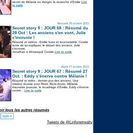
secret de Mélanie en danger, la revanche d'Emilie
Lire
la suite
Mercredi 28 octobre 2015
Secret story 9 : JOUR 68 : Résumé du
28 Oct : Les anciens s'en vont, Julie
s'incruste !
Résumé et vidéos : Emilie furax et inconsolable, Coralie
tente de lui expliquer, le départ des anciens, Julie
s'incruste,
Jonathan a démasqué Coralie
Lire la suite
Mardi 27 octobre 2015
Secret story 9 : JOUR 67 : Résumé 27
Oct. : Eddy s’énerve contre Mélanie !
Résumé et vidéo : dernier jour des anciens, Une
mission réussie pour Remi, Remi doute, Mélanie
mauvaise joueuse, le recadrage d'Emilie, Eddy s’énerve
contre...
Lire la suite
oir tous les autres résumés
suiv »
Tweets de @Linfonetrealtv