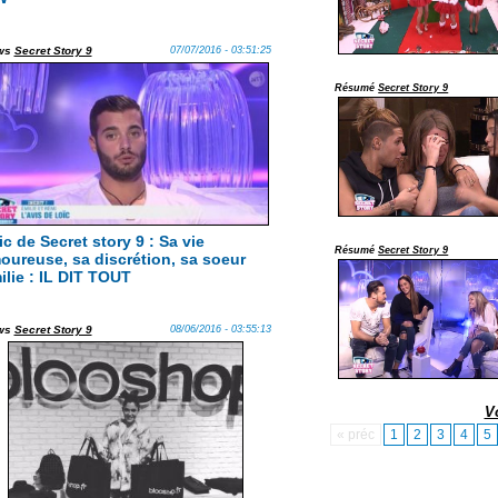
ws
Secret Story 9
07/07/2016 - 03:51:25
Résumé
Secret Story 9
ic de Secret story 9 : Sa vie
Résumé
Secret Story 9
oureuse, sa discrétion, sa soeur
ilie : IL DIT TOUT
ws
Secret Story 9
08/06/2016 - 03:55:13
V
« préc
1
2
3
4
5