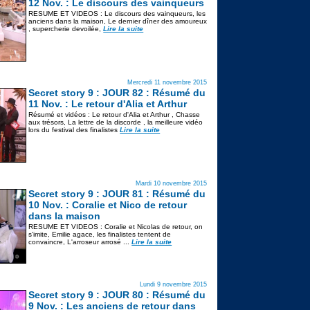
12 Nov. : Le discours des vainqueurs
RESUME ET VIDEOS : Le discours des vainqueurs, les
anciens dans la maison, Le dernier dîner des amoureux
, supercherie devoilée,
Lire la suite
Mercredi 11 novembre 2015
Secret story 9 : JOUR 82 : Résumé du
11 Nov. : Le retour d'Alia et Arthur
Résumé et vidéos : Le retour d'Alia et Arthur , Chasse
aux trésors, La lettre de la discorde , la meilleure vidéo
lors du festival des finalistes
Lire la suite
Mardi 10 novembre 2015
Secret story 9 : JOUR 81 : Résumé du
10 Nov. : Coralie et Nico de retour
dans la maison
RESUME ET VIDEOS : Coralie et Nicolas de retour, on
s'imite, Emilie agace, les finalistes tentent de
convaincre, L'arroseur arrosé ...
Lire la suite
Lundi 9 novembre 2015
Secret story 9 : JOUR 80 : Résumé du
9 Nov. : Les anciens de retour dans