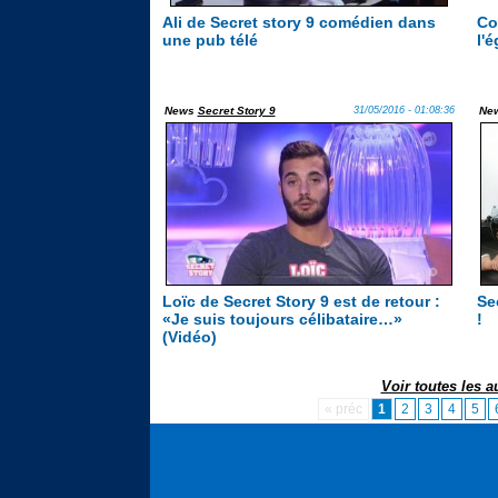
Ali de Secret story 9 comédien dans
Co
une pub télé
l'
News
Secret Story 9
31/05/2016 - 01:08:36
Ne
Loïc de Secret Story 9 est de retour :
Se
«Je suis toujours célibataire…»
!
(Vidéo)
Voir toutes les 
« préc
1
2
3
4
5