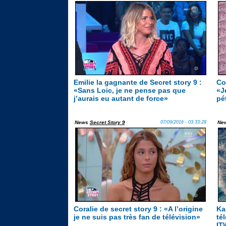
Emilie la gagnante de Secret story 9 :
Co
«Sans Loic, je ne pense pas que
«J
j’aurais eu autant de force»
pé
News
Secret Story 9
07/09/2016 - 03:33:28
Ne
Coralie de secret story 9 : «A l’origine
Ka
je ne suis pas très fan de télévision»
tél
IT