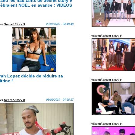
and les habitants de Secret story 9
lèbraient NOËL en avance : VIDEOS
ws
Secret Story 9
22/01/2020 - 04:48:40
Résumé
Secret Story 9
rah Lopez décide de réduire sa
trine !
Résumé
Secret Story 9
ws
Secret Story 9
08/01/2019 - 04:56:27
Résumé
Secret Story 9