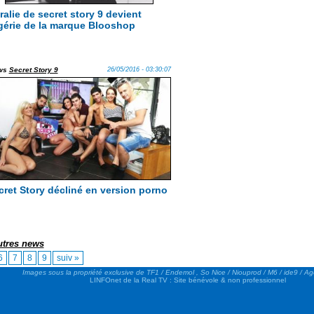
ralie de secret story 9 devient
égérie de la marque Blooshop
ws
Secret Story 9
26/05/2016 - 03:30:07
cret Story décliné en version porno
autres news
6
7
8
9
suiv »
Images sous la propriété exclusive de TF1 / Endemol , So Nice / Niouprod / M6 / ide9 / A
LINFOnet de la Real TV : Site bénévole & non professionnel