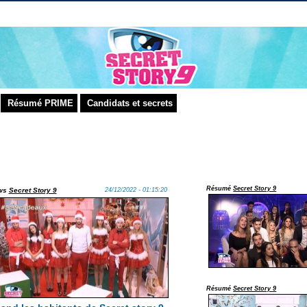
Résumé PRIME
Candidats et secrets
Résumé
Secret Story 9
ws
Secret Story 9
24/12/2022 - 01:15:20
Résumé
Secret Story 9