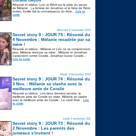
Coralie déçoit
Résumé et vidéos :Loïc et Rémi sur la piste du secret
de Mélanie , La femme de Jonathan et le frère de Rémi
invités, Emilie fait la connaissance du frère...
Lire la
suite
Mercredi 4 novembre 2015
Secret story 9 : JOUR 75 : Résumé du
4 Novembre : Mélanie recadrée par sa
mère !
Résumé et vidéos : Mélanie et Loïc ne se comprennent
plus, Mélanie retrouve sa mère , Mélanie et Jonathan
s'associent contre Coralie, Jonathan buzze Coralie...
Lire la suite
Mardi 3 Novembre 2015
Secret story 9 : JOUR 74 : Résumé du
3 Nov. : Mélanie se clashe avec la
meilleure amie de Coralie
Résumé et vidéos : Les deux derniers secrets; la
meilleure amie de Coralie en visite, Mélanie se clashe
avec la meilleure amie de Coralie , Le carré final...
Lire
la suite
Lundi 2 novembre 201
Secret story 9 : JOUR 73 : Résumé du
2 Novembre : Les parents des
jumeaux s'invitent !