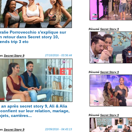
Résumé
Secret Story 9
ralie Porrovecchio s'explique sur
n retour dans Secret story 10,
ends trip 3 etc
ws
Secret Story 9
27/10/2016 - 03:56:44
Résumé
Secret Story 9
an après secret story 9, Ali & Alia
 confient sur leur relation, mariage,
jets, carrières...
Résumé
Secret Story 9
ws
Secret Story 9
22/09/2016 - 04:43:13