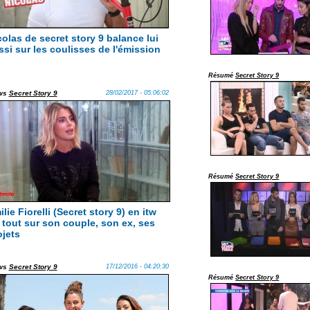
colas de secret story 9 balance lui
ssi sur les coulisses de l'émission
Résumé
Secret Story 9
ws
Secret Story 9
28/02/2017 - 05:06:02
Résumé
Secret Story 9
lie Fiorelli (Secret story 9) en itw
t tout sur son couple, son ex, ses
ojets
ws
Secret Story 9
17/12/2016 - 04:20:30
Résumé
Secret Story 9