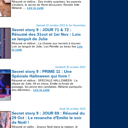
Résumé et vidéos : Des invités surprises, les parents
s'invitent, le secret de Remi découvert, Rendre folle
Mélanie ....
Lire la suite
Samedi 31 octobre 2015 & 1er Novembre
Secret story 9 : JOUR 71 & 72 :
Résumé des 31oct et 1er Nov : Loic
se languit de Julie
Résumé et vidéos : La chasse aux secrets à trouver,
Loic se languit de Julie, Les Rémilie au beau fixe
Lire
la suite
Vendredi 30 octobre 2015
Secret story 9 : PRIME 11 : Une
Spéciale Halloween qui foire !
Résumé et vidéos : SPECIALE HALLOWEEN : Le
départ de Julie, Ali en intrus, Emilie et Anais de
passage, les peurs des candidats, Mélanie paniquée,
des dilemmes...
Lire la suite
Jeudi 29 octobre 2015
Secret story 9 : JOUR 69 : Résumé du
29 Oct : Le revanche d'Emilie le soir
de Noël !
Résumé et vidéo : Joyeux Noël dans la maison, le