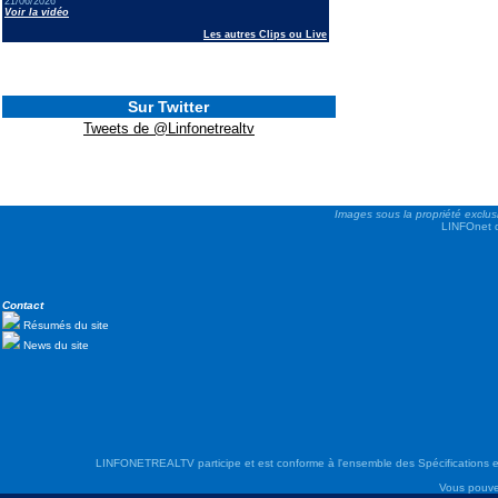
21/06/2026
Voir la vidéo
Les autres Clips ou Live
Sur Twitter
Tweets de @Linfonetrealtv
Images sous la propriété exclus
LINFOnet d
Contact
Résumés du site
News du site
LINFONETREALTV participe et est conforme à l'ensemble des Spécifications e
Vous pouve