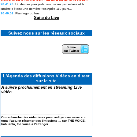
20:41:26:
Un dernier plan jardin encore un peu éclairé et la
lumière s'éteint une dernière fois Après 110 jours...
20:40:52:
Plan logo du bus
Star Academy 13 : les candidats
prêts à ouvrir un nouveau chapitre
Suite du Live
en solo ils en disent plus sur leurs
projets
Suivez nous sur les réseaux sociaux
« Je me suis préparée à cette
sortie » : Lou raconte les coulisses
de son élimination de Secret story
14, la première...
Cynthia, vainqueure de Koh-Lanta
2026 : « Je me suis dit : tu ne
L'Agenda des diffusions Vidéos en direct
peux pas passer pour une
sur le site
perdante. »
A suivre prochainement en streaming Live
vidéo
Ulysse de Star academy 12
intègre le casting d'une émission
phare de M6
---------------------------------------------------------------------
On recherche des rédacteurs pour rédiger des news sur
Revivez tous les feux d'artifice
toute l'actu et résumer des émissions ... sur THE VOICE,
géants et concerts du 4 Juillet
koh lanta, the voice à l'étranger...
2026 pour le 250e anniversaire