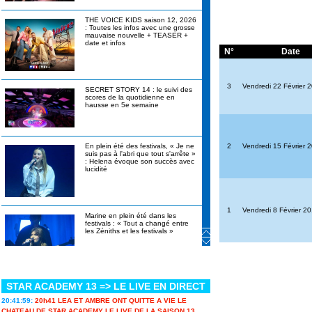
THE VOICE KIDS saison 12, 2026
: Toutes les infos avec une grosse
mauvaise nouvelle + TEASER +
date et infos
N°
Date
3
Vendredi 22 Février 
SECRET STORY 14 : le suivi des
scores de la quotidienne en
hausse en 5e semaine
2
Vendredi 15 Février 
En plein été des festivals, « Je ne
suis pas à l'abri que tout s'arrête »
: Helena évoque son succès avec
lucidité
1
Vendredi 8 Février 2
Marine en plein été dans les
festivals : « Tout a changé entre
les Zéniths et les festivals »
STAR ACADEMY 13 => LE LIVE EN DIRECT
Canicule, alcool interdit, stylos
bannis : les révélations de
20:41:59:
20h41 LEA ET AMBRE ONT QUITTE A VIE LE
Christophe Beaugrand sur Secret
Story 14 en itw
CHATEAU DE STAR ACADEMY LE LIVE DE LA SAISON 13...