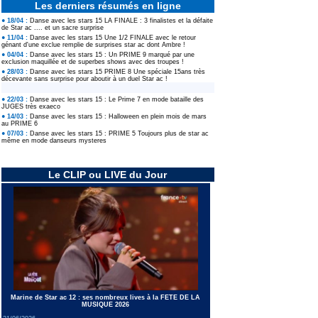
Les derniers résumés en ligne
Le casting de SECRET STORY 14
● 18/04 :
Danse avec les stars 15 LA FINALE : 3 finalistes et la défaite
en portraits & la liste des secrets
de Star ac .... et un sacre surprise
● 11/04 :
Danse avec les stars 15 Une 1/2 FINALE avec le retour
génant d'une exclue remplie de surprises star ac dont Ambre !
● 04/04 :
Danse avec les stars 15 : Un PRIME 9 marqué par une
exclusion maquillée et de superbes shows avec des troupes !
● 28/03 :
Danse avec les stars 15 PRIME 8 Une spéciale 15ans très
Koh Lanta les reliques du destins
décevante sans surprise pour aboutir à un duel Star ac !
: Le suivi des scores : Pire score
en finale et TRES MAUVAIS
BILAN
● 22/03 :
Danse avec les stars 15 : Le Prime 7 en mode bataille des
JUGES très exaeco
● 14/03 :
Danse avec les stars 15 : Halloween en plein mois de mars
au PRIME 6
Elodie FREGE de retour à la
● 07/03 :
Danse avec les stars 15 : PRIME 5 Toujours plus de star ac
chanson : ses lives à LA FETE DE
même en mode danseurs mysteres
LA MUSIQUE 2026
Le CLIP ou LIVE du Jour
Marine de Star ac 12 : ses nombreux lives à la FETE DE LA
MUSIQUE 2026