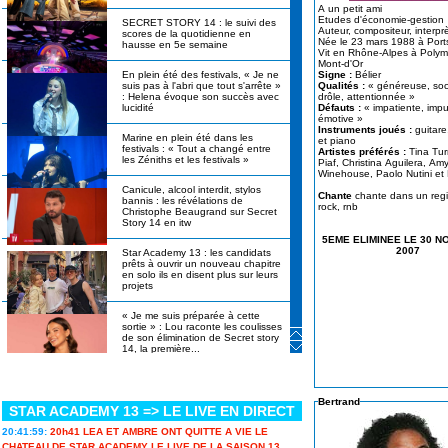
A un petit ami
Etudes d'économie-gestion
SECRET STORY 14 : le suivi des
Auteur, compositeur, in
scores de la quotidienne en
Née le 23 mars 1988 à Por
hausse en 5e semaine
Vit en Rhône-Alpes à Polymieux au
Mont-d'Or
En plein été des festivals, « Je ne
Signe :
Bélier
suis pas à l'abri que tout s'arrête »
Qualités :
« généreuse, soc
: Helena évoque son succès avec
drôle, attentionnée »
lucidité
Défauts :
« impatiente, impu
émotive »
Instruments joués :
guitare,
Marine en plein été dans les
et piano
festivals : « Tout a changé entre
Artistes préférés :
Tina Turner,
les Zéniths et les festivals »
Piaf, Christina Aguilera, Am
Winehouse, Paolo Nutini et
Canicule, alcool interdit, stylos
Chante
chante dans un regi
bannis : les révélations de
rock, rnb
Christophe Beaugrand sur Secret
Story 14 en itw
5EME ELIMINEE LE 30 
2007
Star Academy 13 : les candidats
prêts à ouvrir un nouveau chapitre
en solo ils en disent plus sur leurs
projets
« Je me suis préparée à cette
sortie » : Lou raconte les coulisses
de son élimination de Secret story
14, la première...
Cynthia, vainqueure de Koh-Lanta
2026 : « Je me suis dit : tu ne
peux pas passer pour une
Bertrand
STAR ACADEMY 13 => LE LIVE EN DIRECT
perdante. »
20:41:59:
20h41 LEA ET AMBRE ONT QUITTE A VIE LE
Ulysse de Star academy 12
CHATEAU DE STAR ACADEMY LE LIVE DE LA SAISON 13...