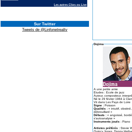
Les autres Clips ou Live
Sur Twitter
Tweets de @Linfonetrealtv
Dojima
A une petite amie
Etudes : Ecole de jazz
Auteur, compositeur, 
Né le 29 février 1984 à Cla
Vit dans Les Pays de Loire
Signe :
Poisson
Qualités :
« intuitif, obstiné,
débrouillard »
Défauts :
« angoissé, bordélique,
s'autoanalyse »
Instruments joués :
Piano
Artistes préférés :
Stevie W
Quincy Jones, Donny Hathaway, Philip