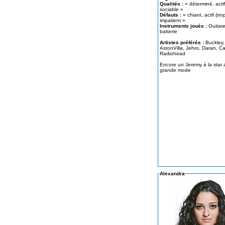
Qualités :
« déterminé, actif
sociable »
Défauts :
« chiant, actif (trop
impatient »
Instruments joués :
Guitare
batterie
Artistes préférés :
Buckley,
AstonVilla, Jehro, Daran, Calogero,
Radiohead
Encore un Jeremy à la star
grande mode
Alexandra