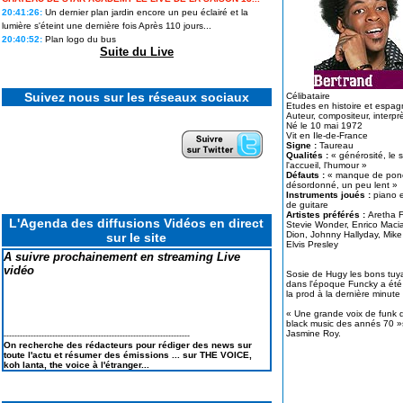
intègre le casting d'une émission
20:41:26:
Un dernier plan jardin encore un peu éclairé et la
phare de M6
lumière s'éteint une dernière fois Après 110 jours...
20:40:52:
Plan logo du bus
Revivez tous les feux d'artifice
Suite du Live
géants et concerts du 4 Juillet
2026 pour le 250e anniversaire
Le casting de SECRET STORY 14
Suivez nous sur les réseaux sociaux
Célibataire
en portraits & la liste des secrets
Etudes en histoire et espag
Auteur, compositeur, in
Koh Lanta les reliques du destins
Né le 10 mai 1972
: Le suivi des scores : Pire score
Vit en Ile-de-France
en finale et TRES MAUVAIS
Signe :
Taureau
BILAN
Qualités :
« générosité, le 
l'accueil, l'humour »
Défauts :
« manque de ponct
Elodie FREGE de retour à la
désordonné, un peu lent »
chanson : ses lives à LA FETE DE
Instruments joués :
piano e
LA MUSIQUE 2026
de guitare
Artistes préférés :
Aretha F
L'Agenda des diffusions Vidéos en direct
Stevie Wonder, Enrico Macias, Céline
Dion, Johnny Hallyday, Mike
sur le site
Elvis Presley
A suivre prochainement en streaming Live
vidéo
Sosie de Hugy les bons tuy
dans l'époque Funcky a été
« Une grande voix de funk d
black music des annés 70 »
Jasmine Roy.
---------------------------------------------------------------------
On recherche des rédacteurs pour rédiger des news sur
toute l'actu et résumer des émissions ... sur THE VOICE,
koh lanta, the voice à l'étranger...