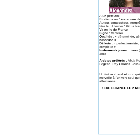
A un petit ami
Etudiante en 1ère année de
Auteur, compositeur, interp
Née le 01 février 1990 à Par
Vit en Ile-de-France
Signe :
Verseau
Qualités :
« déterminée, gé
bosseuse »
Défauts :
« perfectionniste,
complexe »
Instruments joués :
piano (depuis 10
ans)
Artistes préférés :
Alicia K
Legend, Ray Charles, Joss
Un timbre chaud et rond qui 
merveille à l’univers soul qu’
affectionne
1ERE ELIMINEE LE 2 N