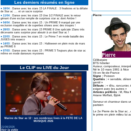
Les derniers résumés en ligne
● 18/04 :
Danse avec les stars 15 LA FINALE : 3 finalistes et la défaite
de Star ac .... et un sacre surprise
Pierre
● 11/04 :
Danse avec les stars 15 Une 1/2 FINALE avec le retour
génant d'une exclue remplie de surprises star ac dont Ambre !
● 04/04 :
Danse avec les stars 15 : Un PRIME 9 marqué par une
exclusion maquillée et de superbes shows avec des troupes !
● 28/03 :
Danse avec les stars 15 PRIME 8 Une spéciale 15ans très
décevante sans surprise pour aboutir à un duel Star ac !
● 22/03 :
Danse avec les stars 15 : Le Prime 7 en mode bataille des
JUGES très exaeco
● 14/03 :
Danse avec les stars 15 : Halloween en plein mois de mars
au PRIME 6
● 07/03 :
Danse avec les stars 15 : PRIME 5 Toujours plus de star ac
même en mode danseurs mysteres
Célibataire
BTS hôtelier
Auteur, compositeur, interpr
Le CLIP ou LIVE du Jour
Né le 10 mars 1981 à Nice
Vit en Ile-de-France
Signe :
Poisson
Qualités :
« sensible, déter
gentil »
Défauts :
« têtu, rancunier, 
exigent avec les autres »
Artistes préférés :
M, Rita 
Ariane Moffatt, Björk
Serveur et chanteur dans u
parisien
Le 2e Pierre de la Star ac , qu
le prime en plein milieu lui a
Marine de Star ac 12 : ses nombreux lives à la FETE DE LA
MUSIQUE 2026
21/06/2026
Voir la vidéo