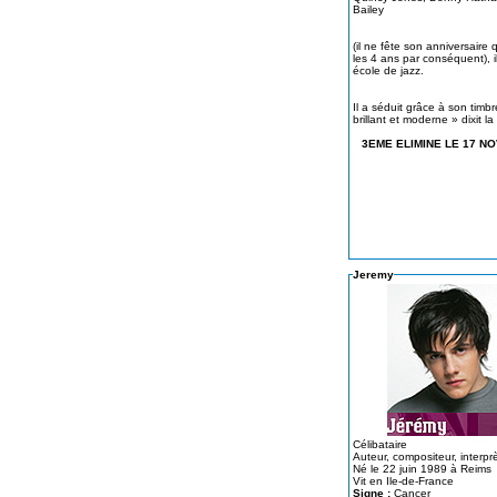
Bailey
(il ne fête son anniversaire
les 4 ans par conséquent), i
école de jazz.
Il a séduit grâce à son timbre « très
brillant et moderne » dixit la 
3EME ELIMINE LE 17 N
Jeremy
Célibataire
Auteur, compositeur, interpr
Né le 22 juin 1989 à Reims
Vit en Ile-de-France
Signe :
Cancer