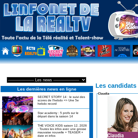
Les candidats
Les dernières news en ligne
Claudia
SECRET STORY 14 : le suivi des
scores de l'hebdo => Une 5e
hebdo record
Star academy : 5 profs sur le
départ dans la saison 14
THE VOICE KIDS saison 12, 2026
: Toutes les infos avec une grosse
mauvaise nouvelle + TEASER +
date et infos