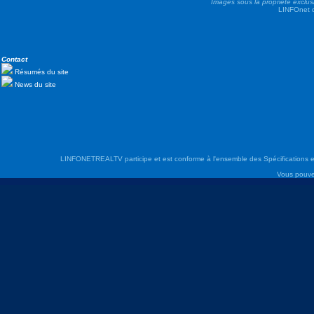
Images sous la propriété exclus
LINFOnet d
Contact
Résumés du site
News du site
LINFONETREALTV participe et est conforme à l'ensemble des Spécifications e
Vous pouve