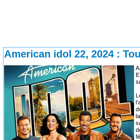
American idol 22, 2024
: Tou
A
E
s
L
l
d
l
s
d
f