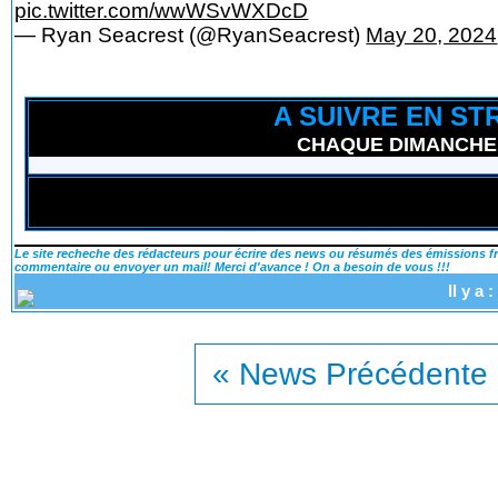
pic.twitter.com/wwWSvWXDcD
— Ryan Seacrest (@RyanSeacrest)
May 20, 2024
A SUIVRE EN ST
CHAQUE DIMANCHE (n
Le site recheche des rédacteurs pour écrire des news ou résumés des émissions fra
commentaire ou envoyer un mail! Merci d'avance ! On a besoin de vous !!!
Il y a
« News Précédente