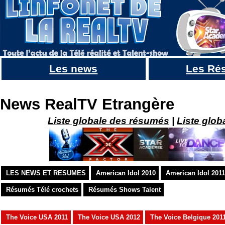
Les news
Les Ré
American idol 22, 2024 : Toutes les infos
News RealTV Etrangère
Liste globale des résumés
|
Liste glob
LES NEWS ET RESUMES
American Idol 2010
American Idol 2011
Résumés Télé crochets
Résumés Shows Talent
The Voice USA 2011
The Voice USA 2012
The Voice Belgique 201