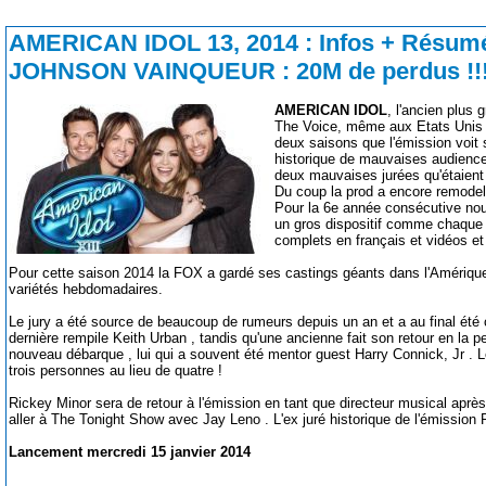
AMERICAN IDOL 13, 2014 :
Infos + Résum
JOHNSON VAINQUEUR : 20M de perdus !!!
AMERICAN IDOL
, l'ancien plus 
The Voice, même aux Etats Unis e
deux saisons que l'émission voit 
historique de mauvaises audiences
deux mauvaises jurées qu'étaient
Du coup la prod a encore remode
Pour la 6e année consécutive no
un gros dispositif comme chaque 
complets en français et vidéos et 
Pour cette saison 2014 la FOX a gardé ses castings géants dans l'Amérique
variétés hebdomadaires.
Le jury a été source de beaucoup de rumeurs depuis un an et a au final été 
dernière rempile Keith Urban , tandis qu'une ancienne fait son retour en la p
nouveau débarque , lui qui a souvent été mentor guest Harry Connick, Jr . 
trois personnes au lieu de quatre !
Rickey Minor sera de retour à l'émission en tant que directeur musical après 
aller à The Tonight Show avec Jay Leno . L'ex juré historique de l'émissio
Lancement mercredi 15 janvier 2014