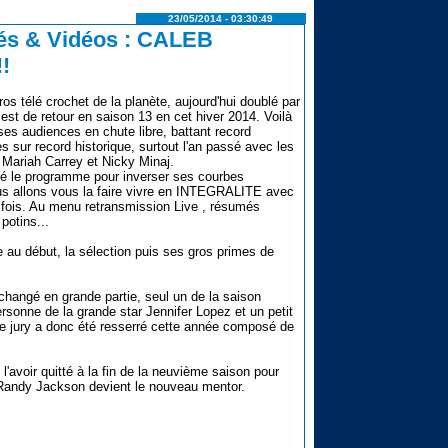
23/05/2014 - 03:30:49
és & Vidéos : CALEB
!
gros télé crochet de la planète, aujourd'hui doublé par
st de retour en saison 13 en cet hiver 2014. Voilà
ses audiences en chute libre, battant record
 sur record historique, surtout l'an passé avec les
 Mariah Carrey et Nicky Minaj.
lé le programme pour inverser ses courbes
us allons vous la faire vivre en INTEGRALITE avec
fois. Au menu retransmission Live , résumés
potins...
 au début, la sélection puis ses gros primes de
changé en grande partie, seul un de la saison
ersonne de la grande star Jennifer Lopez et un petit
Le jury a donc été resserré cette année composé de
l'avoir quitté à la fin de la neuvième saison pour
n Randy Jackson devient le nouveau mentor.