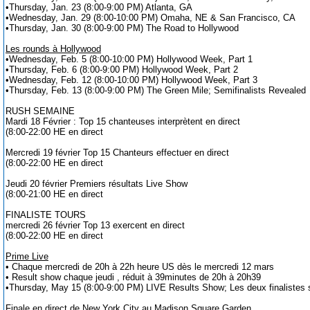
•Thursday, Jan. 23 (8:00-9:00 PM) Atlanta, GA
•Wednesday, Jan. 29 (8:00-10:00 PM) Omaha, NE & San Francisco, CA
•Thursday, Jan. 30 (8:00-9:00 PM) The Road to Hollywood
Les rounds à Hollywood
•Wednesday, Feb. 5 (8:00-10:00 PM) Hollywood Week, Part 1
•Thursday, Feb. 6 (8:00-9:00 PM) Hollywood Week, Part 2
•Wednesday, Feb. 12 (8:00-10:00 PM) Hollywood Week, Part 3
•Thursday, Feb. 13 (8:00-9:00 PM) The Green Mile; Semifinalists Revealed
RUSH SEMAINE
Mardi 18 Février : Top 15 chanteuses interprètent en direct
(8:00-22:00 HE en direct
Mercredi 19 février Top 15 Chanteurs effectuer en direct
(8:00-22:00 HE en direct
Jeudi 20 février Premiers résultats Live Show
(8:00-21:00 HE en direct
FINALISTE TOURS
mercredi 26 février Top 13 exercent en direct
(8:00-22:00 HE en direct
Prime Live
• Chaque mercredi de 20h à 22h heure US dès le mercredi 12 mars
• Result show chaque jeudi , réduit à 39minutes de 20h à 20h39
•Thursday, May 15 (8:00-9:00 PM) LIVE Results Show; Les deux finalistes 
Finale en direct de New York City au Madison Square Garden