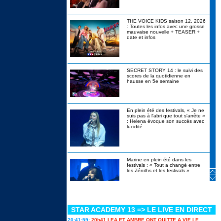
THE VOICE KIDS saison 12, 2026
: Toutes les infos avec une grosse
mauvaise nouvelle + TEASER +
date et infos
SECRET STORY 14 : le suivi des
scores de la quotidienne en
hausse en 5e semaine
En plein été des festivals, « Je ne
suis pas à l'abri que tout s'arrête »
: Helena évoque son succès avec
lucidité
Marine en plein été dans les
festivals : « Tout a changé entre
les Zéniths et les festivals »
STAR ACADEMY 13 => LE LIVE EN DIRECT
Canicule, alcool interdit, stylos
bannis : les révélations de
20:41:59:
20h41 LEA ET AMBRE ONT QUITTE A VIE LE
Christophe Beaugrand sur Secret