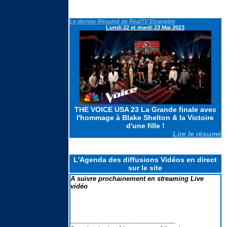
Le casting de SECRET STORY 14
Le dernier Résumé de RealTV Etrangère
en portraits & la liste des secrets
Lundi 22 et mardi 23 Mai 2023
Koh Lanta les reliques du destins
: Le suivi des scores : Pire score
en finale et TRES MAUVAIS
BILAN
Elodie FREGE de retour à la
chanson : ses lives à LA FETE DE
THE VOICE USA 23 La Grande finale avec
LA MUSIQUE 2026
l'hommage à Blake Shelton & la Victoire
d'une fille !
Lire le résumé
L'Agenda des diffusions Vidéos en direct
sur le site
A suivre prochainement en streaming Live
vidéo
---------------------------------------------------------------------