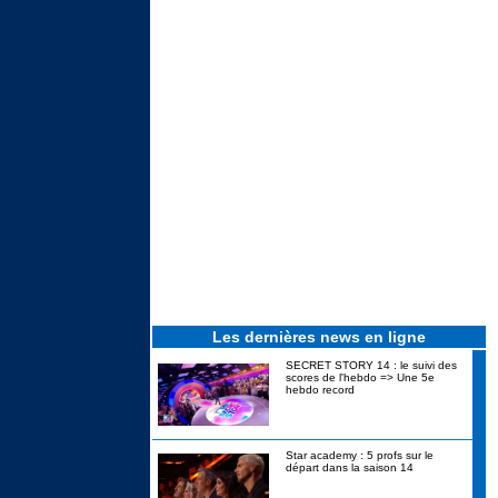
Les dernières news en ligne
SECRET STORY 14 : le suivi des
scores de l'hebdo => Une 5e
hebdo record
Star academy : 5 profs sur le
départ dans la saison 14