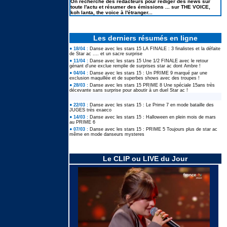
On recherche des rédacteurs pour rédiger des news sur
toute l'actu et résumer des émissions ... sur THE VOICE,
koh lanta, the voice à l'étranger...
Les derniers résumés en ligne
● 18/04 :
Danse avec les stars 15 LA FINALE : 3 finalistes et la défaite
de Star ac .... et un sacre surprise
● 11/04 :
Danse avec les stars 15 Une 1/2 FINALE avec le retour
génant d'une exclue remplie de surprises star ac dont Ambre !
● 04/04 :
Danse avec les stars 15 : Un PRIME 9 marqué par une
exclusion maquillée et de superbes shows avec des troupes !
● 28/03 :
Danse avec les stars 15 PRIME 8 Une spéciale 15ans très
décevante sans surprise pour aboutir à un duel Star ac !
● 22/03 :
Danse avec les stars 15 : Le Prime 7 en mode bataille des
JUGES très exaeco
● 14/03 :
Danse avec les stars 15 : Halloween en plein mois de mars
au PRIME 6
● 07/03 :
Danse avec les stars 15 : PRIME 5 Toujours plus de star ac
même en mode danseurs mysteres
Le CLIP ou LIVE du Jour