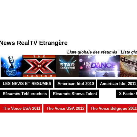
OHNSON VAINQUEUR : 20M de perdus !!!!
News RealTV Etrangère
Liste globale des résumés
|
Liste gl
LES NEWS ET RESUMES
American Idol 2010
American Idol 2011
Résumés Télé crochets
Résumés Shows Talent
X Factor
The Voice USA 2011
The Voice USA 2012
The Voice Belgique 2011