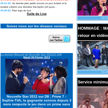
20:41:26:
Un dernier plan jardin encore un peu éclairé et la
lumière s'éteint une dernière fois Après 110 jours...
20:40:52:
Plan logo du bus
Star Academy 13 : les candidats
prêts à ouvrir un nouveau chapitre
Suite du Live
en solo ils en disent plus sur leurs
Vu: 6
projets
Suivez nous sur les réseaux sociaux
HOMMAGE : MAU
retour en vidéo
« Je me suis préparée à cette
sortie » : Lou raconte les coulisses
de son élimination de Secret story
14, la première...
Le dernier Résumé de Nouvelle Star 2012/13 (D8)
Cynthia, vainqueure de Koh-Lanta
Mardi 26 Février 2013
2026 : « Je me suis dit : tu ne
peux pas passer pour une
perdante. »
Vu: 6
Ulysse de Star academy 12
intègre le casting d'une émission
phare de M6
Service minimum
Revivez tous les feux d'artifice
Nouvelle Star 2012 sur D8 : Prime 7 -
géants et concerts du 4 Juillet
Sophie-Tith, la gagnante connue depuis 3
2026 pour le 250e anniversaire
mois remporte le jeu dans un prime sans