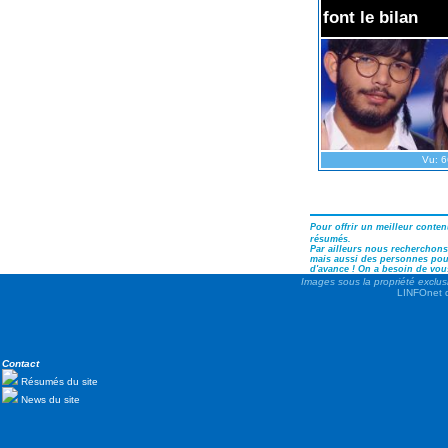
font le bilan
Vu: 6
Pour offrir un meilleur conte
résumés.
Par ailleurs nous recherchons 
mais aussi des personnes pouv
d'avance ! On a besoin de vous
Images sous la propriété exclus
LINFOnet d
Contact
Résumés du site
News du site