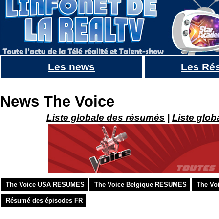
Les news
Les Ré
LA VOIX 5 (The Voice Quebec 2017) : Infos + SUIVI + bilan audiences
News The Voice
Liste globale des résumés
|
Liste glob
The Voice USA RESUMES
The Voice Belgique RESUMES
The Vo
Résumé des épisodes FR