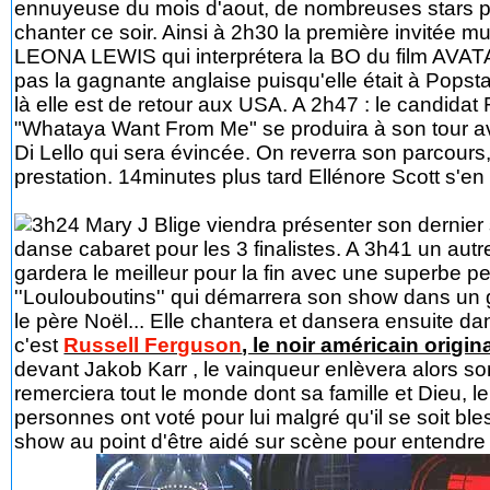
ennuyeuse du mois d'aout, de nombreuses stars pl
chanter ce soir. Ainsi à 2h30 la première invitée m
LEONA LEWIS qui interprétera la BO du film AVATA
pas la gagnante anglaise puisqu'elle était à Popst
là elle est de retour aux USA. A 2h47 : le candida
"Whataya Want From Me" se produira à son tour ave
Di Lello qui sera évincée. On reverra son parcours,
prestation. 14minutes plus tard Ellénore Scott s'en 
3h24 Mary J Blige viendra présenter son dernier s
danse cabaret pour les 3 finalistes. A 3h41 un aut
gardera le meilleur pour la fin avec une superb
''Loulouboutins'' qui démarrera son show dans un gra
le père Noël... Elle chantera et dansera ensuite 
c'est
Russell Ferguson
, le noir américain origi
devant Jakob Karr , le vainqueur enlèvera alors son
remerciera tout le monde dont sa famille et Dieu, le
personnes ont voté pour lui malgré qu'il se soit bl
show au point d'être aidé sur scène pour entendre l