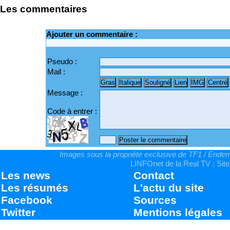
Les commentaires
Ajouter un commentaire :
Pseudo :
Mail :
Message :
Code à entrer :
Images sous la propriété exclusive de TF1 / Endemo
LINFOnet de la Real TV : Site
Les news
Contact
Les résumés
L'actu du site
Facebook
Sources
Twitter
Mentions légales