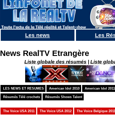
Les news
Les Ré
So you think can you dance 2009, remportée par Russell Ferguson [Résumé + vidéos] MAJ 18/
News RealTV Etrangère
Liste globale des résumés
|
Liste glob
LES NEWS ET RESUMES
American Idol 2010
American Idol 2011
Résumés Télé crochets
Résumés Shows Talent
The Voice USA 2011
The Voice USA 2012
The Voice Belgique 201