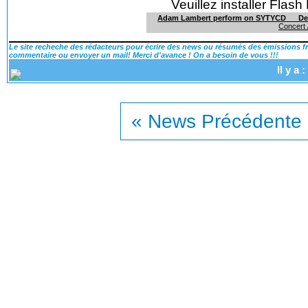
Veuillez installer Flash 
Adam Lambert perform on SYTYCD __ De
Concert /
Le site recheche des rédacteurs pour écrire des news ou résumés des émissions fra
commentaire ou envoyer un mail! Merci d'avance ! On a besoin de vous !!!
Il y a
« News Précédente