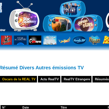
Résumé Divers Autres émissions TV
Oscars de la REAL TV
Actu RealTV
RealTV Etrangere
Résumés
N°
Date
Titre