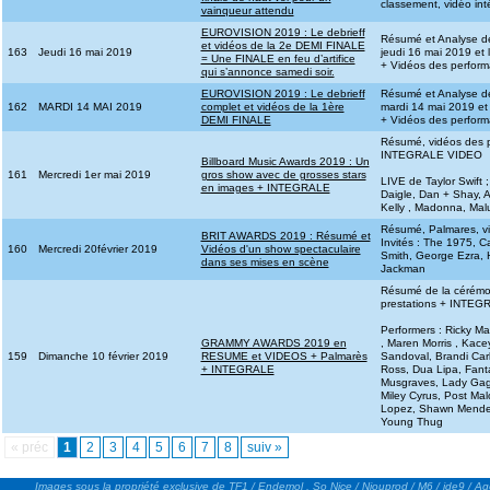
classement, vidéo int
vainqueur attendu
EUROVISION 2019 : Le debrieff
Résumé et Analyse de
et vidéos de la 2e DEMI FINALE
163
Jeudi 16 mai 2019
jeudi 16 mai 2019 et l
= Une FINALE en feu d’artifice
+ Vidéos des perfor
qui s’annonce samedi soir.
EUROVISION 2019 : Le debrieff
Résumé et Analyse de
162
MARDI 14 MAI 2019
complet et vidéos de la 1ère
mardi 14 mai 2019 et l
DEMI FINALE
+ Vidéos des perfor
Résumé, vidéos des p
INTEGRALE VIDEO
Billboard Music Awards 2019 : Un
161
Mercredi 1er mai 2019
gros show avec de grosses stars
LIVE de Taylor Swift 
en images + INTEGRALE
Daigle, Dan + Shay, A
Kelly , Madonna, Mal
Résumé, Palmares, v
BRIT AWARDS 2019 : Résumé et
Invités : The 1975, C
160
Mercredi 20février 2019
Vidéos d'un show spectaculaire
Smith, George Ezra, H
dans ses mises en scène
Jackman
Résumé de la cérémon
prestations + INTE
Performers : Ricky Mar
GRAMMY AWARDS 2019 en
, Maren Morris , Kace
159
Dimanche 10 février 2019
RESUME et VIDEOS + Palmarès
Sandoval, Brandi Carl
+ INTEGRALE
Ross, Dua Lipa, Fanta
Musgraves, Lady Gaga
Miley Cyrus, Post Mal
Lopez, Shawn Mendes,
Young Thug
« préc
1
2
3
4
5
6
7
8
suiv »
Images sous la propriété exclusive de TF1 / Endemol , So Nice / Niouprod / M6 / ide9 / A