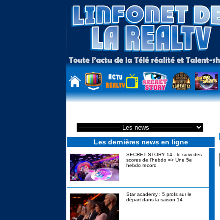
Les dernières news en ligne
SECRET STORY 14 : le suivi des
scores de l'hebdo => Une 5e
hebdo record
Star academy : 5 profs sur le
départ dans la saison 14