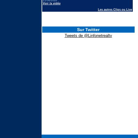
21/06/2026
Voir la vidéo
Les autres Clips ou Live
Sur Twitter
Tweets de @Linfonetrealtv