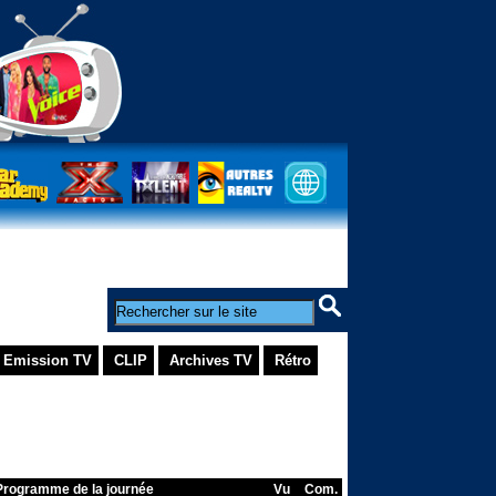
 Emission TV
CLIP
Archives TV
Rétro
Programme de la journée
Vu
Com.