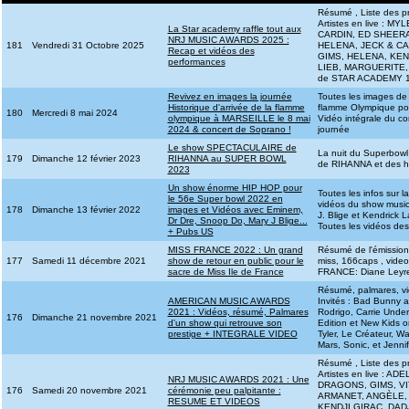
Résumé , Liste des p
Artistes en live :
La Star academy raffle tout aux
CARDIN, ED SHEERA
NRJ MUSIC AWARDS 2025 :
181
Vendredi 31 Octobre 2025
HELENA, JECK & CA
Recap et vidéos des
GIMS, HELENA, KEN
performances
LIEB, MARGUERITE,
de STAR ACADEMY 13
Revivez en images la journée
Toutes les images de 
Historique d'arrivée de la flamme
flamme Olympique p
180
Mercredi 8 mai 2024
olympique à MARSEILLE le 8 mai
Vidéo intégrale du 
2024 & concert de Soprano !
journée
Le show SPECTACULAIRE de
La nuit du Superbowl
179
Dimanche 12 février 2023
RIHANNA au SUPER BOWL
de RIHANNA et des 
2023
Un show énorme HIP HOP pour
Toutes les infos sur 
le 56e Super bowl 2022 en
vidéos du show music
178
Dimanche 13 février 2022
images et Vidéos avec Eminem,
J. Blige et Kendrick 
Dr Dre, Snoop Do, Mary J Blige...
Toutes les vidéos de
+ Pubs US
MISS FRANCE 2022 : Un grand
Résumé de l'émission,
177
Samedi 11 décembre 2021
show de retour en public pour le
miss, 166caps , vide
sacre de Miss Ile de France
FRANCE: Diane Leyr
Résumé, palmares, 
AMERICAN MUSIC AWARDS
Invités : Bad Bunny a
2021 : Vidéos, résumé, Palmares
Rodrigo, Carrie Unde
176
Dimanche 21 novembre 2021
d'un show qui retrouve son
Edition et New Kids o
prestige + INTEGRALE VIDEO
Tyler, Le Créateur, W
Mars, Sonic, et Jenni
Résumé , Liste des p
Artistes en live : 
NRJ MUSIC AWARDS 2021 : Une
DRAGONS, GIMS, VI
176
Samedi 20 novembre 2021
cérémonie peu palpitante :
ARMANET, ANGÈLE, 
RESUME ET VIDEOS
KENDJI GIRAC, DAD