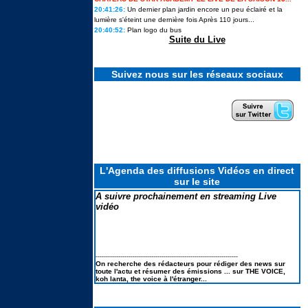
20:41:26:
Un dernier plan jardin encore un peu éclairé et la
lumière s'éteint une dernière fois Après 110 jours...
20:40:52:
Plan logo du bus
Star Academy 13 : les candidats
prêts à ouvrir un nouveau chapitre
Suite du Live
en solo ils en disent plus sur leurs
projets
Suivez nous sur les réseaux sociaux
« Je me suis préparée à cette
sortie » : Lou raconte les coulisses
de son élimination de Secret story
14, la première...
Cynthia, vainqueure de Koh-Lanta
2026 : « Je me suis dit : tu ne
L'Agenda des diffusions Vidéos en direct
peux pas passer pour une
sur le site
perdante. »
A suivre prochainement en streaming Live
vidéo
Ulysse de Star academy 12
intègre le casting d'une émission
phare de M6
---------------------------------------------------------------------
On recherche des rédacteurs pour rédiger des news sur
Revivez tous les feux d'artifice
toute l'actu et résumer des émissions ... sur THE VOICE,
géants et concerts du 4 Juillet
koh lanta, the voice à l'étranger...
2026 pour le 250e anniversaire