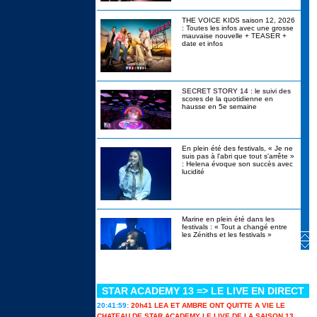
THE VOICE KIDS saison 12, 2026
: Toutes les infos avec une grosse
mauvaise nouvelle + TEASER +
date et infos
SECRET STORY 14 : le suivi des
scores de la quotidienne en
hausse en 5e semaine
En plein été des festivals, « Je ne
suis pas à l'abri que tout s'arrête »
: Helena évoque son succès avec
lucidité
Marine en plein été dans les
festivals : « Tout a changé entre
les Zéniths et les festivals »
STAR ACADEMY 13 => LE LIVE EN DIRECT
Canicule, alcool interdit, stylos
bannis : les révélations de
20:41:59:
20h41 LEA ET AMBRE ONT QUITTE A VIE LE
Christophe Beaugrand sur Secret
Story 14 en itw
CHATEAU DE STAR ACADEMY LE LIVE DE LA SAISON 13...