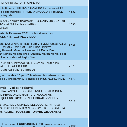
EROT et MCFLY et CARLITO.
e la finale de l'EUROVISION 2021 du samedi 22
es performances , ITALIE VAINQUEUR, FRANCE
4632
 intégrale
des deux demies finales de l'EUROVISION 2021 du
20 mai 2021 et les qualifiés !
4533
mances
ie, le Palmares 2021 , + les vidéos des
ENCES + INTEGRALE VIDEO
rs, Lionel Ritchie, Bad Bunny, Black Pumas, Cardi
2599
, DaBaby, Doja Cat, Billie Eilish, Mickey
ny Howard, Miranda Lambert, Lil Baby, Dua
ohn Mayer, Megan Thee Stallion, Maren Morris, Post
arry Styles, et Taylor Swift.
la nuit du Superbowl 2021 ,32caps, Toutes les
cal : THE WEEK END
2677
s pubs US et BA de films US
 le nom des 15 puis 5 finalistes, les tableaux des
déos du programme, le sacre de MISS NORMANDIE
4477
rimés + Vidéos + Résumé
DUA LIPA , ANGELE, LOUANE, AMEL BENT & IMEN
ED PEAS, DAVID GUETTA , INDOCHINE,
 QUEENS, GIMS, KENDJI GIRAC, VIANNEY,
3812
 MALADE / CAMILLE LELLOUCHE, VITAA &
A, DADJU, BENJAMIN BIOLAY, HATIK, CAMELIA
, ALLIEL, SQUEEZIE / GAMBI, WEJDENE et
 de la spéciale EUROVISION 2020 qui a remplacé le
3450