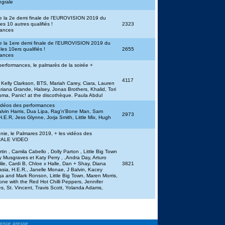
égrale
 la 2e demi finale de l'EUROVISION 2019 du
es 10 autres qualifiés !
2323
mances
 la 1ere demi finale de l'EUROVISION 2019 du
es 10ers qualifiés !
2655
mances
erformances, le palmarès de la soirée +
4117
; Kelly Clarkson, BTS, Mariah Carey, Ciara, Lauren
riana Grande, Halsey, Jonas Brothers, Khalid, Tori
uma, Panic! at the discothèque. Paula Abdul
idéos des performances
alvin Harris, Dua Lipa, Rag'n'Bone Man, Sam
2973
.E.R, Jess Glynne, Jorja Smith, Little Mix, Hugh
ie, le Palmares 2019, + les vidéos des
GRALE VIDEO
tin , Camila Cabello , Dolly Parton , Little Big Town
y Musgraves et Katy Perry , ,Andra Day, Arturo
ile, Cardi B, Chloe x Halle, Dan + Shay, Diana
3821
sia, H.E.R., Janelle Monae, J Balvin, Kacey
 and Mark Ronson, Little Big Town, Maren Morris,
one with the Red Hot Chilli Peppers, Jennifer
 St. Vincent, Travis Scott, Yolanda Adams,
gence presse