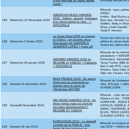
d'une spéciale en mode ratage
concours annuel en r
totale !
Résumé, caps, palma
VIDEO
AMERICAN MUSIC AWARDS
Invités : Bad Bunny av
2020 : Vidéos, résumé, Palmares
169
Dimanche 22 Novembre 2020
Dua Lipa, Jennifer L
d'un show malgré la crise... +
Stallion, Nelly et S
INTEGRALE
Shay, Lewis Capaldi,
Taraji P. Henson
Le Super Bowl 2020 en images
Toutes les infos sur 
et Vidéos : Un énorme show
168
Dimanche 2 février 2020
vidéos du show music
éblouissant de SHAKIRA &
Toutes les vidéos de
JENNIFER LOPEZ + Pubs US
Résumé de la cérémon
prestations + INTE
GRAMMY AWARDS 2020 en
Performers : Aerosmit
167
Dimanche 26 janvier 2020
RESUME et VIDEOS + Palmarès
Tanya Tucker, Billie E
+ INTEGRALE
Nas X with BTS, Lizzo
Shelton, Gary Clark J
Tyler, the Creator, Cha
MISS FRANCE 2020 : Du grand
Résumé de l'émission,
show pour la cérémonie en
166
Samedi 14 décembre 2019
miss, 115caps + vidé
images avec le sacre de
GUADELOUPE
Clémentine BOTINO
Résumé , Liste des p
Artistes en live : 
NRJ MUSIC AWARDS 2019 : Un
LENNI-KIM , JONAS
show sympa mais qui cherche
165
Samedi9 Novembre 2019
CAPALDI, ANGÈLE, 
ses stars désesperement !
GIRAC, SOPRANO, B
RESUME ET VIDEOS
ELVIS, TROIS CAF
CLAUDIO CAPÉO, VI
EUROVISION 2019 : Le debrieff
Résumé et Analyse d
complet de la FINALE : Une
164
Samedi 18 mai 2019
mai 2019 + Vidéos 
finale de haut vol pour un