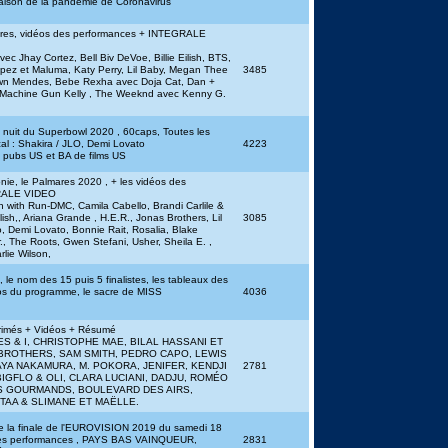
aison de la pandémie de Coronavirus
res, vidéos des performances + INTEGRALE
ec Jhay Cortez, Bell Biv DeVoe, Billie Eilish, BTS,
opez et Maluma, Katy Perry, Lil Baby, Megan Thee
3485
hawn Mendes, Bebe Rexha avec Doja Cat, Dan +
 Machine Gun Kelly , The Weeknd avec Kenny G.
la nuit du Superbowl 2020 , 60caps, Toutes les
al : Shakira / JLO, Demi Lovato
4223
s pubs US et BA de films US
ie, le Palmares 2020 , + les vidéos des
GRALE VIDEO
h with Run-DMC, Camila Cabello, Brandi Carlile &
ilish,, Ariana Grande , H.E.R., Jonas Brothers, Lil
3085
, Demi Lovato, Bonnie Rait, Rosalia, Blake
r., The Roots, Gwen Stefani, Usher, Sheila E. ,
rlie Wilson,
 le nom des 15 puis 5 finalistes, les tableaux des
os du programme, le sacre de MISS
4036
rimés + Vidéos + Résumé
TONES & I, CHRISTOPHE MAE, BILAL HASSANI ET
 BROTHERS, SAM SMITH, PEDRO CAPO, LEWIS
AYA NAKAMURA, M. POKORA, JENIFER, KENDJI
2781
IGFLO & OLI, CLARA LUCIANI, DADJU, ROMÉO
ÉS GOURMANDS, BOULEVARD DES AIRS,
TAA & SLIMANE ET MAËLLE.
e la finale de l'EUROVISION 2019 du samedi 18
des performances , PAYS BAS VAINQUEUR,
2831