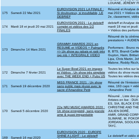
LOUANE, JÉRÉMY FR
EUROVISION 2021 LA FINALE :
Résumé et Analyse d
175
Samedi 22 Mai 2021
Si douloureux, si inoubliable, LE
mai 2021 + Vidéos d
DEBRIEF
2e, classement, vidéo
EUROVISION 2021 : Le debrieff
debrieff et Analyse 
174
Mardi 18 et jeudi 20 mai 2021
complet et vidéos des 1/2
mardi 18 mai et jeudi 
FINALES
+ Vidéos des perfor
Résumé de la cérémon
prestations + AUDI
GRAMMY AWARDS 2021 en
RESUME et VIDEOS + Palmarès
Performers : Bruno ma
173
Dimanche 14 Mars 2021
=> Un show au rabais et raté très
B, BTS, Brandi Carlile
rap rnb + INTEGRALE VIDEO
Guyton, Haim, Britta
Lipa, Chris Martin, J
Malone, Roddy Ricch, H
Le Super Bowl 2021 en images
Toutes les infos sur 
172
Dimanche 7 février 2021
et Vidéos : Un show très simpliste
vidéos du show musi
avec THE WEEK END + Pubs US
Toutes les vidéos de
MISS FRANCE 2021 : Un show
Résumé de l'émission,
171
Samedi 19 décembre 2020
sans public mais réussi avec le
miss, 163 caps + vi
sacre d'Amandine Petit
: Amandine Petit
Résumé , Liste des p
Artistes en live : 
ES, SIA, BLACK EY
22e NRJ MUSIC AWARDS 2020 :
CHRISTINE AND THE
170
Samedi 5 décembre 2020
Un show enregistré, sans grande
JULIEN DORÉ,
ame & quasi irregardable
AMIR, GRAND CORPS
SLIMANE, M. POKOR
JORDANA, SOOLKING
TAYC.
EUROVISION 2020 : EUROPE
SHINE A LIGHT : Le débrieff
Le debrieff et vidéo
169
Samedi 16 mai 2020