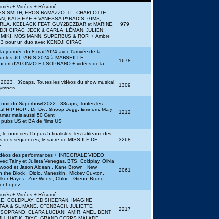
rimés + Vidéos + Résumé
 MYLES SMITH, EROS RAMAZZOTTI , CHARLOTTE
N, KATS EYE + VANESSA PARADIS, GIMS,
RLA, KEBLACK FEAT. GUY2BEZBAR et MARINE,
979
DJI GIRAC, JECK & CARLA, LÉMAN, JULIEN
 MIKI, MOSIMANN, SUPERBUS & RORI + Ambre
 pour un duo avec KENDJI GIRAC
la journée du 8 mai 2024 avec l'arrivée de la
our les JO PARIS 2024 à MARSEILLE
1678
concert d'ALONZO ET SOPRANO + vidéos de la
 2023 , 39caps, Toutes les vidéos du show musical
1309
hymnes
la nuit du Superbowl 2022 , 38caps, Toutes les
al HIP HOP : Dr. Dre, Snoop Dogg, Eminem, Mary
1212
Lamar mais aussi 50 Cent
s pubs US et BA de films US
 le nom des 15 puis 5 finalistes, les tableaux des
os des séquences, le sacre de MISS ILE DE
3268
e
vidéos des performances + INTEGRALE VIDEO
vec Tainy et Julieta Venegas, BTS, Coldplay, Olivia
rwood et Jason Aldean , Kane Brown , New
2061
n the Block , Diplo, Maneskin , Mickey Guyton,
alker Hayes , Zoe Wees , Chlöe , Gieon, Bruno
fer Lopez.
rimés + Vidéos + Résumé
ADELE, COLDPLAY, ED SHEERAN, IMAGINE
TAA & SLIMANE, OFENBACH, JULIETTE
2217
SOPRANO, CLARA LUCIANI, AMIR, AMEL BENT,
JU, HATIK, TAYC, GRAND CORPS MALADE,