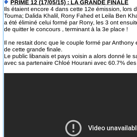
PRIME 12 (17/05/15) : LA GRANDE FINALE
Ils étaient encore 4 dans cette 12e émission, lors
Touma; Dalida Khalil, Rony Fahed et Leila Ben Kha
a été éliminé celui formé par Rony, les 3 ont ensuite
de quitter le concours , terminant à la 3e place !
Il ne restait donc que le couple formé par Anthony 
de cette grande finale.
Le public libanais et pays voisin a alors donné l
avec sa partenaire Chloé Hourani avec 60.7% des