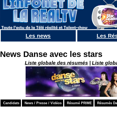
Les news
Les Ré
Leila de Secret Story 8 & Anthony Touma de The Voice 2 dans Danse avec les Stars Liban : To
News Danse avec les stars
Liste globale des résumés
|
Liste glob
Candidats
News / Presse / Vidéos
Résumé PRIME
Résumés Dan