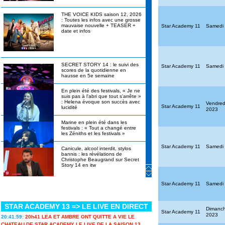
THE VOICE KIDS saison 12, 2026
: Toutes les infos avec une grosse
mauvaise nouvelle + TEASER +
Star Academy 11
Samedi
date et infos
SECRET STORY 14 : le suivi des
Star Academy 11
Samedi
scores de la quotidienne en
hausse en 5e semaine
En plein été des festivals, « Je ne
suis pas à l'abri que tout s'arrête »
: Helena évoque son succès avec
Vendred
Star Academy 11
lucidité
2023
Marine en plein été dans les
festivals : « Tout a changé entre
les Zéniths et les festivals »
Star Academy 11
Samedi
Canicule, alcool interdit, stylos
bannis : les révélations de
Christophe Beaugrand sur Secret
Story 14 en itw
Star Academy 11
Samedi
Star Academy 13 : les candidats
prêts à ouvrir un nouveau chapitre
en solo ils en disent plus sur leurs
STAR ACADEMY 13 => LE LIVE EN DIRECT
projets
Dimanc
Star Academy 11
2023
20:41:59:
20h41 LEA ET AMBRE ONT QUITTE A VIE LE
« Je me suis préparée à cette
CHATEAU DE STAR ACADEMY LE LIVE DE LA SAISON 13...