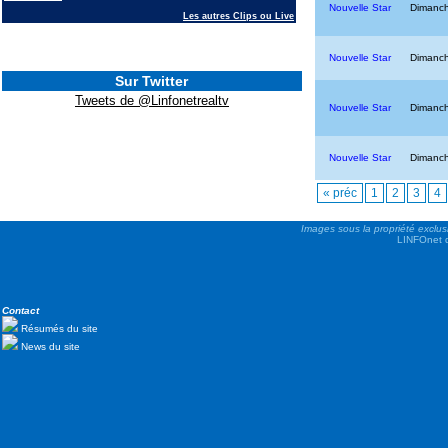
Nouvelle Star
Dimanch
Les autres Clips ou Live
Nouvelle Star
Dimanch
Sur Twitter
Tweets de @Linfonetrealtv
Nouvelle Star
Dimanch
Nouvelle Star
Dimanch
« préc
1
2
3
4
Images sous la propriété exclus
LINFOnet d
Contact
Résumés du site
News du site