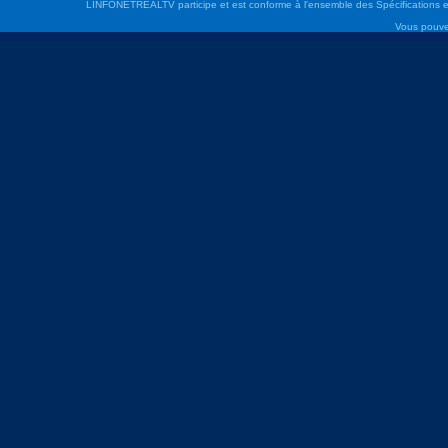
LINFONETREALTV participe et est conforme à l'ensemble des Spécifications e
Vous pouve