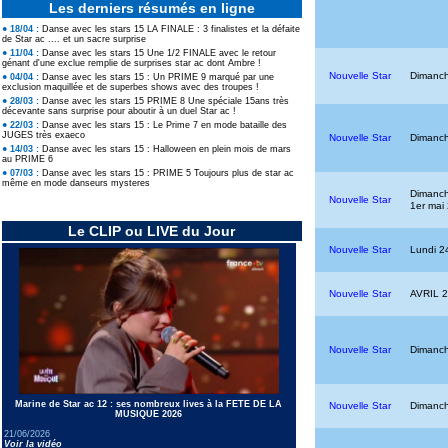
Les derniers résumés en ligne
● 18/04 :
Danse avec les stars 15 LA FINALE : 3 finalistes et la défaite
de Star ac .... et un sacre surprise
● 11/04 :
Danse avec les stars 15 Une 1/2 FINALE avec le retour
génant d'une exclue remplie de surprises star ac dont Ambre !
Nouvelle Star
Dimanch
● 04/04 :
Danse avec les stars 15 : Un PRIME 9 marqué par une
exclusion maquillée et de superbes shows avec des troupes !
● 28/03 :
Danse avec les stars 15 PRIME 8 Une spéciale 15ans très
décevante sans surprise pour aboutir à un duel Star ac !
● 22/03 :
Danse avec les stars 15 : Le Prime 7 en mode bataille des
JUGES très exaeco
Nouvelle Star
Dimanch
● 14/03 :
Danse avec les stars 15 : Halloween en plein mois de mars
au PRIME 6
● 07/03 :
Danse avec les stars 15 : PRIME 5 Toujours plus de star ac
même en mode danseurs mysteres
Dimanche
Nouvelle Star
1er mai
Le CLIP ou LIVE du Jour
Nouvelle Star
Lundi 24
Nouvelle Star
AVRIL 
Nouvelle Star
Dimanch
Marine de Star ac 12 : ses nombreux lives à la FETE DE LA
Nouvelle Star
Dimanch
MUSIQUE 2026
21/06/2026
Voir la vidéo