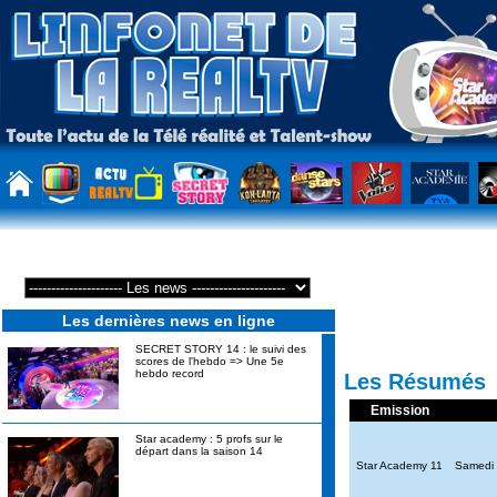
Les dernières news en ligne
SECRET STORY 14 : le suivi des
scores de l'hebdo => Une 5e
hebdo record
Les Résumés
Emission
Star academy : 5 profs sur le
départ dans la saison 14
Star Academy 11
Samedi