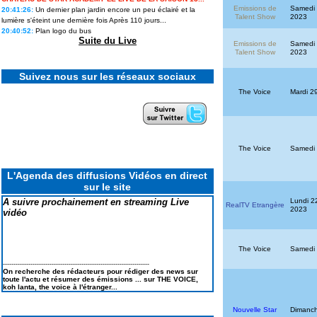
sortie » : Lou raconte les coulisses
Emissions de
Samedi 
20:41:26:
Un dernier plan jardin encore un peu éclairé et la
de son élimination de Secret story
Talent Show
2023
14, la première...
lumière s'éteint une dernière fois Après 110 jours...
20:40:52:
Plan logo du bus
Suite du Live
Cynthia, vainqueure de Koh-Lanta
Emissions de
Samedi 
2026 : « Je me suis dit : tu ne
Talent Show
2023
peux pas passer pour une
perdante. »
Suivez nous sur les réseaux sociaux
Ulysse de Star academy 12
The Voice
Mardi 2
intègre le casting d'une émission
phare de M6
Revivez tous les feux d'artifice
géants et concerts du 4 Juillet
2026 pour le 250e anniversaire
The Voice
Samedi 
Le casting de SECRET STORY 14
en portraits & la liste des secrets
L'Agenda des diffusions Vidéos en direct
sur le site
Koh Lanta les reliques du destins
: Le suivi des scores : Pire score
Lundi 2
A suivre prochainement en streaming Live
en finale et TRES MAUVAIS
RealTV Etrangère
2023
BILAN
vidéo
Elodie FREGE de retour à la
chanson : ses lives à LA FETE DE
LA MUSIQUE 2026
The Voice
Samedi 
---------------------------------------------------------------------
On recherche des rédacteurs pour rédiger des news sur
toute l'actu et résumer des émissions ... sur THE VOICE,
koh lanta, the voice à l'étranger...
Nouvelle Star
Dimanch