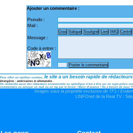
Ajouter un commentaire :
Pseudo :
Mail :
Message :
Code à entrer :
le site a un besoin rapide de rédacteurs
Pour offrir un meilleur contenu,
étrangères : américaines et allemandes .
On recherche aussi des rédacteurs occasionnels ou spécifique c\'est à dire sur un sujet précis comm
commentaire ou envoyer un mail ou un mp par le forum ! Merci d\'avance ! On a besoin de vous !!
Images sous la propriété exclusive de TF1 / Endemo
LINFOnet de la Real TV : Site
Les news
Contact