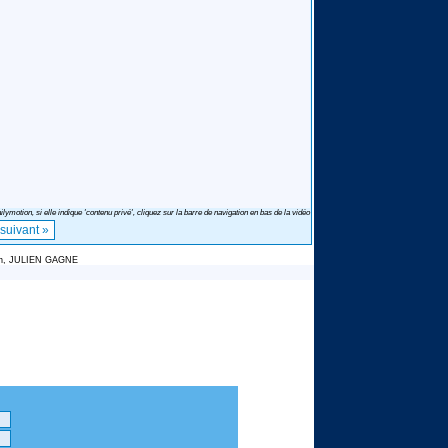
ilymotion, si elle indique 'contenu privé', cliquez sur la barre de navigation en bas de la vidéo
uivant »
 fin, JULIEN GAGNE