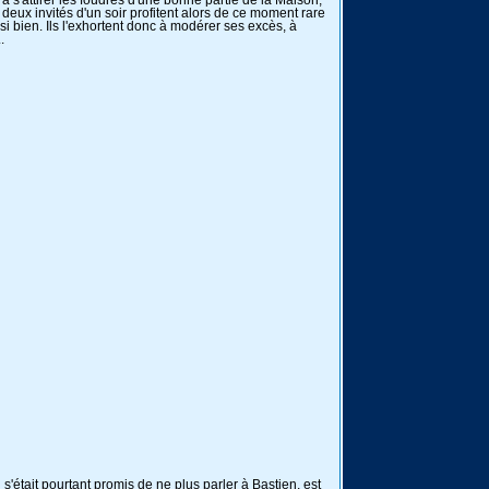
à s'attirer les foudres d'une bonne partie de la Maison,
s deux invités d'un soir profitent alors de ce moment rare
si bien. Ils l'exhortent donc à modérer ses excès, à
.
était pourtant promis de ne plus parler à Bastien, est