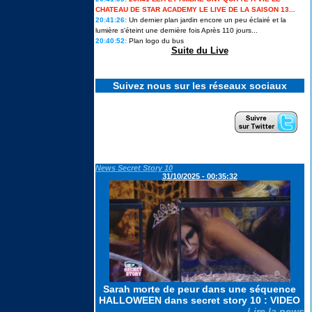
Story 14 en itw
CHATEAU DE STAR ACADEMY LE LIVE DE LA SAISON 13...
20:41:26:
Un dernier plan jardin encore un peu éclairé et la
lumière s'éteint une dernière fois Après 110 jours...
20:40:52:
Plan logo du bus
Star Academy 13 : les candidats
prêts à ouvrir un nouveau chapitre
Suite du Live
en solo ils en disent plus sur leurs
projets
Suivez nous sur les réseaux sociaux
« Je me suis préparée à cette
sortie » : Lou raconte les coulisses
de son élimination de Secret story
14, la première...
News Secret Story 10
Cynthia, vainqueure de Koh-Lanta
31/10/2025 - 00:35:32
2026 : « Je me suis dit : tu ne
peux pas passer pour une
perdante. »
Ulysse de Star academy 12
intègre le casting d'une émission
phare de M6
Revivez tous les feux d'artifice
Sarah morte de peur dans une séquence
géants et concerts du 4 Juillet
HALLOWEEN dans secret story 10 : VIDEO
2026 pour le 250e anniversaire
Lire la news