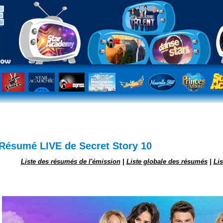
t plus encadrer Bastien !
Résumé LIVE de Secret Story 10
Liste des résumés de l'émission
|
Liste globale des résumés
|
Li