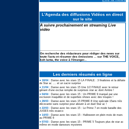
Le casting de SECRET STORY 14
L'Agenda des diffusions Vidéos en direct
en portraits & la liste des secrets
sur le site
A suivre prochainement en streaming Live
vidéo
Koh Lanta les reliques du destins
: Le suivi des scores : Pire score
en finale et TRES MAUVAIS
BILAN
---------------------------------------------------------------------
On recherche des rédacteurs pour rédiger des news sur
toute l'actu et résumer des émissions ... sur THE VOICE,
Elodie FREGE de retour à la
koh lanta, the voice à l'étranger...
chanson : ses lives à LA FETE DE
LA MUSIQUE 2026
Les derniers résumés en ligne
● 18/04 :
Danse avec les stars 15 LA FINALE : 3 finalistes et la défaite
de Star ac .... et un sacre surprise
● 11/04 :
Danse avec les stars 15 Une 1/2 FINALE avec le retour
génant d'une exclue remplie de surprises star ac dont Ambre !
● 04/04 :
Danse avec les stars 15 : Un PRIME 9 marqué par une
exclusion maquillée et de superbes shows avec des troupes !
● 28/03 :
Danse avec les stars 15 PRIME 8 Une spéciale 15ans très
décevante sans surprise pour aboutir à un duel Star ac !
● 22/03 :
Danse avec les stars 15 : Le Prime 7 en mode bataille des
JUGES très exaeco
● 14/03 :
Danse avec les stars 15 : Halloween en plein mois de mars
au PRIME 6
● 07/03 :
Danse avec les stars 15 : PRIME 5 Toujours plus de star ac
même en mode danseurs mysteres