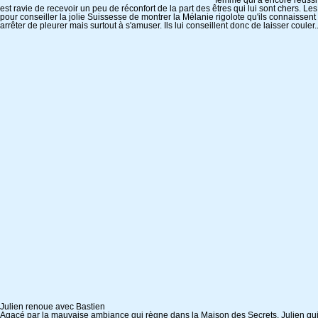
femme qui a encore réussi 
est ravie de recevoir un peu de réconfort de la part des êtres qui lui sont chers. Le
pour conseiller la jolie Suissesse de montrer la Mélanie rigolote qu'ils connaissent 
arrêter de pleurer mais surtout à s'amuser. Ils lui conseillent donc de laisser couler..
Julien renoue avec Bastien
Agacé par la mauvaise ambiance qui règne dans la Maison des Secrets, Julien qui s'