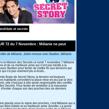
andidats et secrets
UR 72 du 7 Novembre : Mélanie ne peut
nvités de Mélanie, Julien renoue avec Bastien, Mélanie
ans la Maison des Secrets ce lundi 7 novembre ? Mélanie
ère et de sa meilleure amie qui n'ont pas hésité à la
 avec Bastien pour tenter de mettre fin aux tensions qui
 qui n'a pas vraiment plu à Anaïs...
e finale de Secret Strory, la tension est toujours
es habitants convoitent la place mise en jeu par la Voix
ré, elle n'est pas à elle seule responsable des conflits
des Secrets. Pour tenter de remédier à la mauvaise
 d'inviter chaque soir des proches des six derniers
ne placée sous le signe des proches, c'est Mélanie qui a
r son frère Edwin et sa meilleure amie Jennifer. La jeune