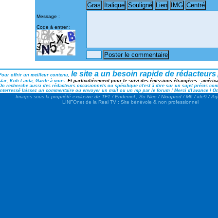
Message :
Code à entrer :
le site a un besoin rapide de rédacteurs
Pour offrir un meilleur contenu,
star, Koh Lanta, Garde à vous.
Et particulièrement pour le suivi des émissions étrangères : américai
On recherche aussi des rédacteurs occasionnels ou spécifique c\'est à dire sur un sujet précis comm
interressé laissez un commentaire ou envoyer un mail ou un mp par le forum ! Merci d\'avance ! On
Images sous la propriété exclusive de TF1 / Endemol , So Nice / Niouprod / M6 / ide9 / A
LINFOnet de la Real TV : Site bénévole & non professionnel