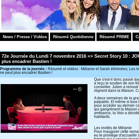
News / Presse / Vidéos
Résumé Quotidienne
Résumé PRIME
C
72e Journée du Lundi 7 novembre 2016 => Secret Story 10 : JO
plus encadrer Bastien !
Programme de la journée :
Résumé et vidéos : Mélanie et Sarah éliminées; Les i
ne peut plus encadrer Bastien !
Que s'est-il donc passé d
a reçu le soutien de son fr
conseiller. Julien a renoué
règnent dans la Maison. Ce
A deux semaines de la grand
palpable. Et même si tous l
pour accéder au dernier car
qui gangrènent la Maison 
ambiance, la Voix a décidé
habitants.
Les invités de Mélanie
Pour inaugurer cette semai
eu le privilège d'accueilli