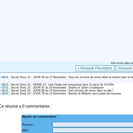
Pour lire les vidéos da
« Résumé Précédent
Résumé s
● 18/11 :
Secret Story 10 : JOUR 82 du 17 Novembre : Tous les anciens de retour dans la maison pour la
● 18/11 :
Secret Story 10 : PRIME 13 : Une Finale très ennuyeuse avec le sacre de JULIEN
● 17/11 :
Secret Story 10 : JOUR 81 du 16 Novembre : Sophia et Julien s'expliquent
● 16/11 :
Secret Story 10 : JOUR 80 du 15 Novembre : Des anciens de retour dans la villa !
● 15/11 :
Secret Story 10 : JOUR 79 du 14 Novembre : Bastien & Mélanie rouccoulent de nouveau
Ce résumé a 0 commentaires :
Ajouter un commentaire :
Pseudo :
Mail :