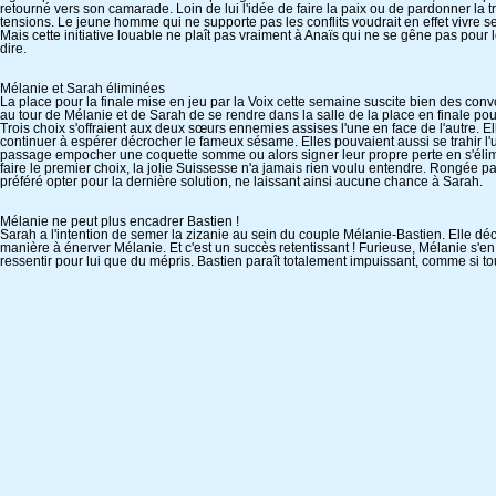
retourné vers son camarade. Loin de lui l'idée de faire la paix ou de pardonner la tra
tensions. Le jeune homme qui ne supporte pas les conflits voudrait en effet vivre 
Mais cette initiative louable ne plaît pas vraiment à Anaïs qui ne se gêne pas pour l
dire.
Mélanie et Sarah éliminées
La place pour la finale mise en jeu par la Voix cette semaine suscite bien des convoi
au tour de Mélanie et de Sarah de se rendre dans la salle de la place en finale po
Trois choix s'offraient aux deux sœurs ennemies assises l'une en face de l'autre. El
continuer à espérer décrocher le fameux sésame. Elles pouvaient aussi se trahir l'un
passage empocher une coquette somme ou alors signer leur propre perte en s'élim
faire le premier choix, la jolie Suissesse n'a jamais rien voulu entendre. Rongée p
préféré opter pour la dernière solution, ne laissant ainsi aucune chance à Sarah.
Mélanie ne peut plus encadrer Bastien !
Sarah a l'intention de semer la zizanie au sein du couple Mélanie-Bastien. Elle déc
manière à énerver Mélanie. Et c'est un succès retentissant ! Furieuse, Mélanie s'
ressentir pour lui que du mépris. Bastien paraît totalement impuissant, comme si tout