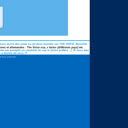
pour écrire des news ou (et des) résumés sur THE VOICE, Nouvelle
nes et allemandes : The Voice usa, x factor (différents pays) etc .
e par exemple un candidat de real tv (votre préféré...). Si vous etes
 a besoin de vous !!!
gence presse