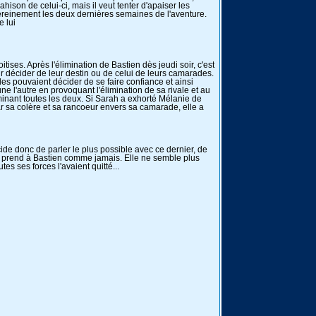
hison de celui-ci, mais il veut tenter d'apaiser les
sereinement les deux dernières semaines de l'aventure.
e lui
tises. Après l'élimination de Bastien dès jeudi soir, c'est
ur décider de leur destin ou de celui de leurs camarades.
les pouvaient décider de se faire confiance et ainsi
e l'autre en provoquant l'élimination de sa rivale et au
inant toutes les deux. Si Sarah a exhorté Mélanie de
ar sa colère et sa rancoeur envers sa camarade, elle a
ide donc de parler le plus possible avec ce dernier, de
en prend à Bastien comme jamais. Elle ne semble plus
es ses forces l'avaient quitté...