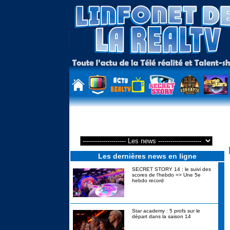
Résumé Secret Story 10 : JOUR 72 du 7 Novembre : Mélanie ne peu
Les dernières news en ligne
SECRET STORY 14 : le suivi des
scores de l'hebdo => Une 5e
hebdo record
Star academy : 5 profs sur le
départ dans la saison 14