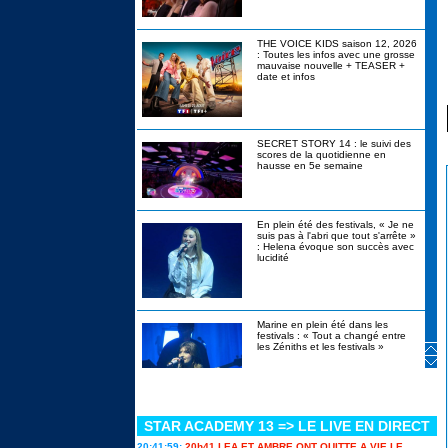
THE VOICE KIDS saison 12, 2026
: Toutes les infos avec une grosse
mauvaise nouvelle + TEASER +
date et infos
SECRET STORY 14 : le suivi des
scores de la quotidienne en
hausse en 5e semaine
En plein été des festivals, « Je ne
suis pas à l'abri que tout s'arrête »
: Helena évoque son succès avec
lucidité
Marine en plein été dans les
festivals : « Tout a changé entre
les Zéniths et les festivals »
STAR ACADEMY 13 => LE LIVE EN DIRECT
Canicule, alcool interdit, stylos
bannis : les révélations de
20:41:59:
20h41 LEA ET AMBRE ONT QUITTE A VIE LE
Christophe Beaugrand sur Secret