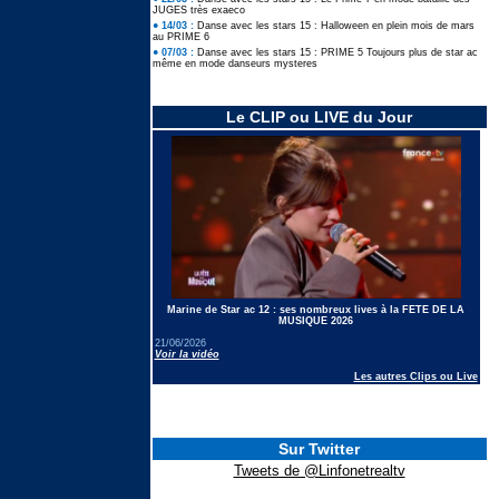
JUGES très exaeco
● 14/03 :
Danse avec les stars 15 : Halloween en plein mois de mars
au PRIME 6
● 07/03 :
Danse avec les stars 15 : PRIME 5 Toujours plus de star ac
même en mode danseurs mysteres
Le CLIP ou LIVE du Jour
Marine de Star ac 12 : ses nombreux lives à la FETE DE LA
MUSIQUE 2026
21/06/2026
Voir la vidéo
Les autres Clips ou Live
Sur Twitter
Tweets de @Linfonetrealtv