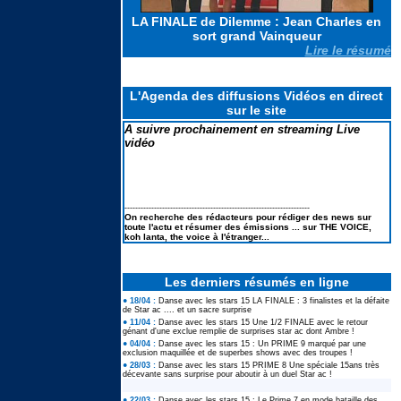
LA FINALE de Dilemme : Jean Charles en
sort grand Vainqueur
Koh Lanta les reliques du destins
Lire le résumé
: Le suivi des scores : Pire score
en finale et TRES MAUVAIS
BILAN
L'Agenda des diffusions Vidéos en direct
sur le site
Elodie FREGE de retour à la
chanson : ses lives à LA FETE DE
A suivre prochainement en streaming Live
LA MUSIQUE 2026
vidéo
Marine de Star ac 12 : ses
nombreux lives à la FETE DE LA
---------------------------------------------------------------------
MUSIQUE 2026
On recherche des rédacteurs pour rédiger des news sur
toute l'actu et résumer des émissions ... sur THE VOICE,
koh lanta, the voice à l'étranger...
Les derniers résumés en ligne
● 18/04 :
Danse avec les stars 15 LA FINALE : 3 finalistes et la défaite
de Star ac .... et un sacre surprise
● 11/04 :
Danse avec les stars 15 Une 1/2 FINALE avec le retour
génant d'une exclue remplie de surprises star ac dont Ambre !
● 04/04 :
Danse avec les stars 15 : Un PRIME 9 marqué par une
exclusion maquillée et de superbes shows avec des troupes !
● 28/03 :
Danse avec les stars 15 PRIME 8 Une spéciale 15ans très
décevante sans surprise pour aboutir à un duel Star ac !
● 22/03 :
Danse avec les stars 15 : Le Prime 7 en mode bataille des