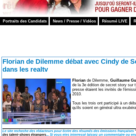
Portraits des Candidats
News / Presse / Vidéos
Résumé LIVE
R
Florian de Dilemme débat avec Cindy de Se
dans les realtv
Florian
de Dilemme,
Guillaume Gu
de la 3e édition de secret story sur
presse étaient les invités de l'ém
2010.
Tous les trois ont participé à un déba
qu'ils soient en général ultra exubé
Le site recheche des rédacteurs pour écrire des résumés des émissions françaises
des talent-shows étrangers
... Si vous etes interressé laissez un commentaire ou en