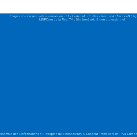
Images sous la propriété exclusive de TF1 / Endemol , So Nice / Niouprod / M6 / ide9 / A
LINFOnet de la Real TV : Site bénévole & non professionnel
semble des Spécifications et Politiques du Transparency & Consent Framework de l'IAB Europe.