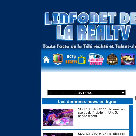
Florian de Dilemme débat avec Cindy de Secret story 3 sur les gays 
Les dernières news en ligne
SECRET STORY 14 : le suivi des
scores de l'hebdo => Une 5e
hebdo record
SECRET STORY 14 : le suivi des