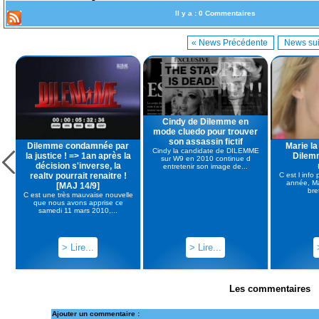
Il y a : 0 Commentaires
« News Précédente
News sui
Cindy de Dilemme en
mode cluedo pour trouver
son assassin fictif
Dilemme condamnée par
Marie la
Cindy la candidate de DILEMME
la justice ! => 1an après la
Dilem
sur W9 en 2010 continue d
décision s'inverse, la
entretenir son image de...
realtv pourrait renaitre !
C est l info
année, Mar
[MAJ 14/9]
bre
C est une très mauvaise nouvelle
que nous avons apprise ce
samedi 11 mars 2010,...
> Lire...
> Lire...
Les commentaires
Ajouter un commentaire :