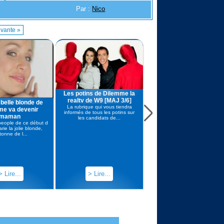
Par :
Nico
vante »
Les potins de Dilemme la
realtv de W9 [MAJ 3/6]
 belle blonde de
Alexia Laroche Joubert,
La rubrique qui vous tiendra
me va devenir
son patron, et celui de w
informés de tous les potins sur
maman
font le Bilan de Dilemme e
les candidats de...
 people de ce début d
évoquent une 2e saison
ie la jolie blonde,
MAIS.... [MAJ 16/3]
tonne de l...
Alexia Laroche Joubert la rein
de la télé réalité en France et q
sait ce qu...
> Lire...
> Lire...
> Lire...