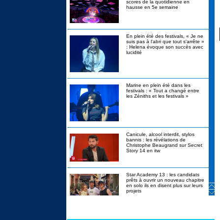
scores de la quotidienne en
hausse en 5e semaine
En plein été des festivals, « Je ne
suis pas à l'abri que tout s'arrête »
: Helena évoque son succès avec
lucidité
Marine en plein été dans les
festivals : « Tout a changé entre
les Zéniths et les festivals »
Canicule, alcool interdit, stylos
bannis : les révélations de
Christophe Beaugrand sur Secret
Story 14 en itw
Star Academy 13 : les candidats
prêts à ouvrir un nouveau chapitre
en solo ils en disent plus sur leurs
projets