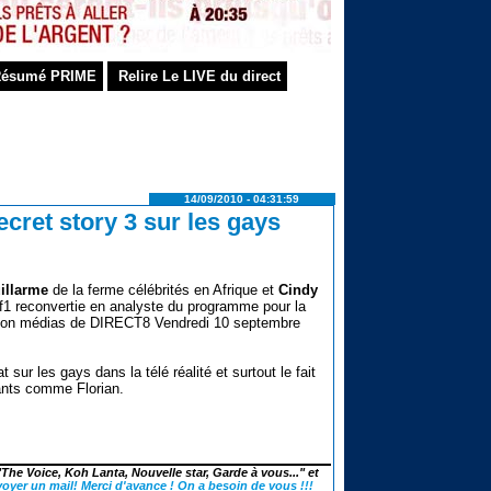
ésumé PRIME
Relire Le LIVE du direct
14/09/2010 - 04:31:59
cret story 3 sur les gays
illarme
de la ferme célébrités en Afrique et
Cindy
 tf1 reconvertie en analyste du programme pour la
ission médias de DIRECT8 Vendredi 10 septembre
t sur les gays dans la télé réalité et surtout le fait
rants comme Florian.
"The Voice, Koh Lanta, Nouvelle star, Garde à vous..." et
voyer un mail! Merci d'avance ! On a besoin de vous !!!