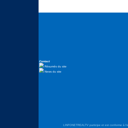
Contact
Résumés du site
News du site
LINFONETREALTV participe et est conforme à l'en