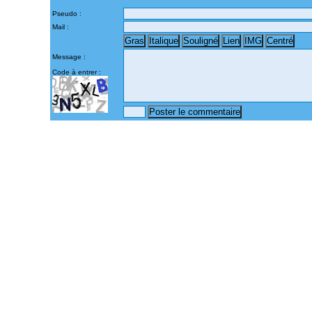
Pseudo :
Mail :
Message :
Code à entrer :