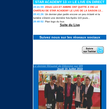
STAR ACADEMY 13 => LE LIVE EN DIRECT
« Je me suis préparée à cette
sortie » : Lou raconte les coulisses
20:41:59:
20h41 LEA ET AMBRE ONT QUITTE A VIE LE
de son élimination de Secret story
CHATEAU DE STAR ACADEMY LE LIVE DE LA SAISON 13...
14, la première...
20:41:26:
Un dernier plan jardin encore un peu éclairé et la
lumière s'éteint une dernière fois Après 110 jours...
20:40:52:
Plan logo du bus
Cynthia, vainqueure de Koh-Lanta
Suite du Live
2026 : « Je me suis dit : tu ne
peux pas passer pour une
perdante. »
Suivez nous sur les réseaux sociaux
Ulysse de Star academy 12
intègre le casting d'une émission
phare de M6
Revivez tous les feux d'artifice
géants et concerts du 4 Juillet
Le dernier Résumé de Dilemme sur W9
2026 pour le 250e anniversaire
Jeudi 15 Juillet 2010
THE VOICE KIDS 2026 : Toutes
les infos avec une grosse
mauvaise nouvelle + TEASER
Le casting de SECRET STORY 14
en portraits & la liste des secrets