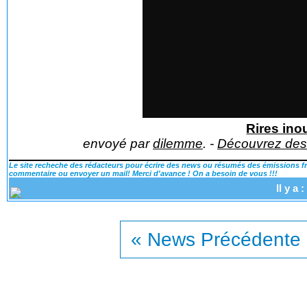
Rires inou
envoyé par
dilemme
. -
Découvrez des v
Le site recheche des rédacteurs pour écrire des news ou résumés des émissions fra
commentaire ou envoyer un mail! Merci d'avance ! On a besoin de vous !!!
Il y a
« News Précédente