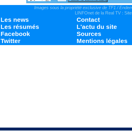
Images sous la propriété exclusive de TF1 / Endemo
LINFOnet de la Real TV : Site
Les news
Contact
Les résumés
L'actu du site
Facebook
Sources
Twitter
Mentions légales