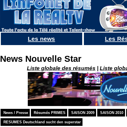
Les news
Les Ré
Julien Doré & DOROTHEE live à BERCY : Allo allo monsieur l'ordinateur
News Nouvelle Star
Liste globale des résumés
|
Liste glob
News / Presse
Résumés PRIMES
SAISON 2009
SAISON 2010
RESUMES Deutschland sucht den superstar