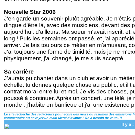
Nouvelle Star 2006
J'en garde un souvenir plutôt agréable. Je n'étais p
dingue d'être là, avec des musiciens, devant des p
aujourd'hui, d'ailleurs. Ma soeur m'avait inscrit, e
long ! Puis les semaines ont passé, et j'ai appréc
arriver. Je fais toujours ce métier en m'amusant, c
J'ai toujours une forme de timidité, mais je ne m'exc
physiquement, j'ai changé, je me suis accepté.
Sa carrière
J'aurais pu chanter dans un club et avoir un métie
échelle, tu donnes quelque chose au public, et il 
contrat moral entre lui et moi. Je vis des choses, p
poussé à continuer. Après un concert, une télé, je 
monde : j'habite en banlieue et j'ai une existence p
Le site recheche des rédacteurs pour écrire des news ou résumés des émissions fra
commentaire ou envoyer un mail! Merci d'avance ! On a besoin de vous !!!
Il y a