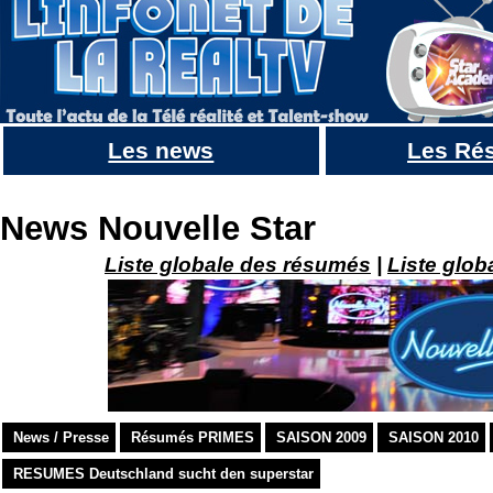
Les news
Les Ré
Christophe Willem : Destination Eurovision, Nouvelle star, sa carrière, il dit tout en ITW
News Nouvelle Star
Liste globale des résumés
|
Liste glob
News / Presse
Résumés PRIMES
SAISON 2009
SAISON 2010
RESUMES Deutschland sucht den superstar