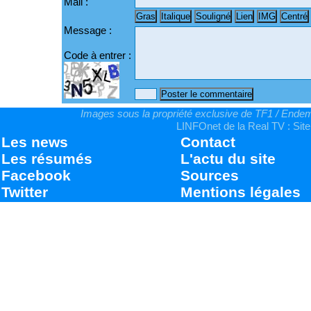
Mail :
Message :
Code à entrer :
Images sous la propriété exclusive de TF1 / Endemo
LINFOnet de la Real TV : Site
Les news
Contact
Les résumés
L'actu du site
Facebook
Sources
Twitter
Mentions légales