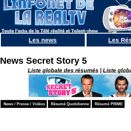
Les news
Les Ré
Aurélie Van Daelen lache ses vérités sur son départ du MAD MAG
News Secret Story 5
Liste globale des résumés
|
Liste glob
News / Presse / Vidéos
Résumé Quotidienne
Résumé PRIME