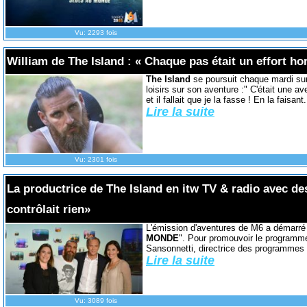
Vu: 2293 fois
William de The Island : « Chaque pas était un effort hor
The Island
se poursuit chaque mardi sur
loisirs sur son aventure :" C'était une a
et il fallait que je la fasse ! En la faisant.
Lire la suite
Vu: 2301 fois
La productrice de The Island en itw TV & radio avec de
contrôlait rien»
L'émission d'aventures de M6 a démarré
MONDE
". Pour promouvoir le programme,
Sansonnetti, directrice des programmes d
Lire la suite
Vu: 3089 fois