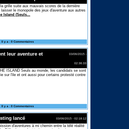
la grille suite aux mauvais scores de la dernière
 laisser le monopole des jeux d'aventure aux autres
e Island (Seuls...
Il y a : 0 Commentaires
nt leur aventure et
03/06/2015 -
02:36:33
THE ISLAND Seuls au monde, les candidats se sont
ie sur l'ile et ont aussi pour certains protesté contre
Il y a : 0 Commentaires
sting lancé
03/06/2015 - 02:18:12
ssion d'aventures à mi chemin entre la télé réalité