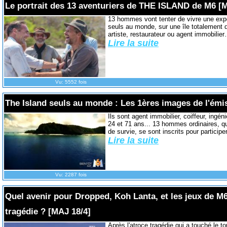
Le portrait des 13 aventuriers de THE ISLAND de M6 [
13 hommes vont tenter de vivre une exp
seuls au monde, sur une île totalement dé
artiste, restaurateur ou agent immobilier…
Lire la suite
Vu: 5552 fois
The Island seuls au monde : Les 1ères images de l'émi
Ils sont agent immobilier, coiffeur, ingéni
24 et 71 ans... 13 hommes ordinaires, q
de survie, se sont inscrits pour participer
Lire la suite
Vu: 2287 fois
Quel avenir pour Dropped, Koh Lanta, et les jeux de M6 
tragédie ? [MAJ 18/4]
Après l'atroce tragédie qui a touché le 