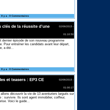
Il y a : 0 Commentaires
 clés de la réussite d’une
02/06/2015 -
01:10:50
et dernier épisode de son nouveau programme
. Pour entraîner les candidats avant leur départ,
e, a été...
Il y a : 0 Commentaires
s et teasers : EP3 CE
02/06/2015 -
01:00:17
llons découvrir la vie de 13 aventuriers largués sur
: survivre. Ils sont agent immobilier, coiffeur,
rise. Voici le guide...