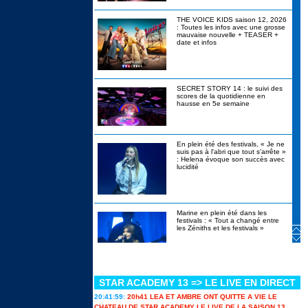
THE VOICE KIDS saison 12, 2026
: Toutes les infos avec une grosse
mauvaise nouvelle + TEASER +
date et infos
SECRET STORY 14 : le suivi des
scores de la quotidienne en
hausse en 5e semaine
En plein été des festivals, « Je ne
suis pas à l'abri que tout s'arrête »
: Helena évoque son succès avec
lucidité
Marine en plein été dans les
festivals : « Tout a changé entre
les Zéniths et les festivals »
STAR ACADEMY 13 => LE LIVE EN DIRECT
Canicule, alcool interdit, stylos
bannis : les révélations de
20:41:59:
20h41 LEA ET AMBRE ONT QUITTE A VIE LE
Christophe Beaugrand sur Secret
Story 14 en itw
CHATEAU DE STAR ACADEMY LE LIVE DE LA SAISON 13...