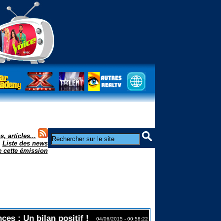
, articles...
|
Liste des news
 cette émission
ces : Un bilan positif !
04/06/2015 - 00:58:22