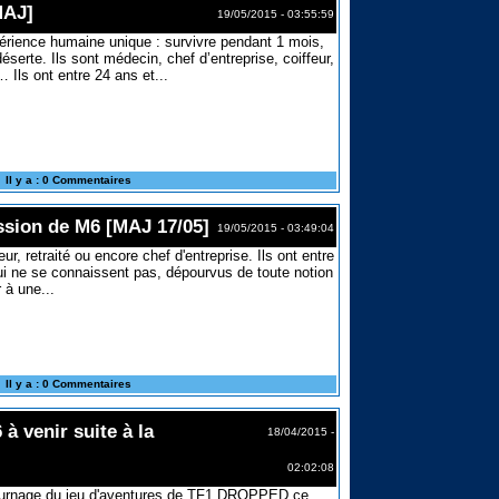
MAJ]
19/05/2015 - 03:55:59
érience humaine unique : survivre pendant 1 mois,
serte. Ils sont médecin, chef d’entreprise, coiffeur,
 Ils ont entre 24 ans et...
Il y a : 0 Commentaires
ssion de M6 [MAJ 17/05]
19/05/2015 - 03:49:04
eur, retraité ou encore chef d'entreprise. Ils ont entre
ui ne se connaissent pas, dépourvus de toute notion
 à une...
Il y a : 0 Commentaires
à venir suite à la
18/04/2015 -
02:02:08
tournage du jeu d'aventures de TF1
DROPPED ce