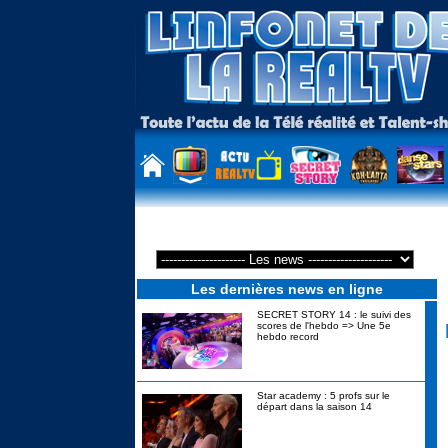
Les dernières news en ligne
SECRET STORY 14 : le suivi des
scores de l'hebdo => Une 5e
hebdo record
Star academy : 5 profs sur le
départ dans la saison 14