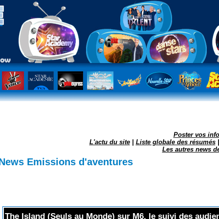
Poster vos infos
L'actu du site
|
Liste globale des résumés
Les autres news de
News Emissions d'aventures
The Island (Seuls au Monde) sur M6, le suivi des audien