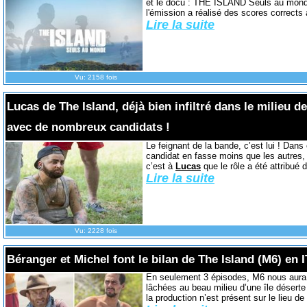
et le docu : THE ISLAND Seuls au monde
l'émission a réalisé des scores corrects
Lire la suite
Vu: 2158 fois
Lucas de The Island, déjà bien infiltré dans le milieu de 
avec de nombreux candidats !
Le feignant de la bande, c’est lui ! Dans
candidat en fasse moins que les autres,
c’est à
Lucas
que le rôle a été attribué 
Lire la suite
Vu: 2228 fois
Béranger et Michel font le bilan de The Island (M6) en I
En seulement 3 épisodes, M6 nous aura
lâchées au beau milieu d’une île désert
la production n’est présent sur le lieu de