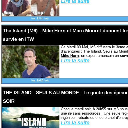
Lire la suite
Vu: 3394 fois
The Island (M6) : Mike Horn et Marc Mouret donnent les
survie en ITW
Ce Mardi 03 Mai, M6 diffusera le 3ème 
d’aventures : The Island, Seuls au Monde
Mike Horn
, un expert américain en survi
Lire la suite
Vu: 2986 fois
THE ISLAND : SEULS AU MONDE : Le guide des épisode
SOIR
Chaque mardi soir, à 20h55 sur M6 nous a
une ile sans ressources ! Une seule règle 
ingénieur, retraité ou encore chef d'entrep
Lire la suite