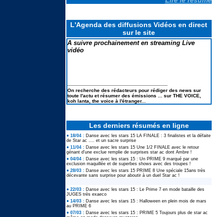
Le casting de SECRET STORY 14
en portraits & la liste des secrets
L'Agenda des diffusions Vidéos en direct
sur le site
A suivre prochainement en streaming Live
vidéo
Koh Lanta les reliques du destins
: Le suivi des scores : Pire score
en finale et TRES MAUVAIS
BILAN
---------------------------------------------------------------------
Elodie FREGE de retour à la
On recherche des rédacteurs pour rédiger des news sur
chanson : ses lives à LA FETE DE
toute l'actu et résumer des émissions ... sur THE VOICE,
LA MUSIQUE 2026
koh lanta, the voice à l'étranger...
Les derniers résumés en ligne
● 18/04 :
Danse avec les stars 15 LA FINALE : 3 finalistes et la défaite
de Star ac .... et un sacre surprise
● 11/04 :
Danse avec les stars 15 Une 1/2 FINALE avec le retour
génant d'une exclue remplie de surprises star ac dont Ambre !
● 04/04 :
Danse avec les stars 15 : Un PRIME 9 marqué par une
exclusion maquillée et de superbes shows avec des troupes !
● 28/03 :
Danse avec les stars 15 PRIME 8 Une spéciale 15ans très
décevante sans surprise pour aboutir à un duel Star ac !
● 22/03 :
Danse avec les stars 15 : Le Prime 7 en mode bataille des
JUGES très exaeco
● 14/03 :
Danse avec les stars 15 : Halloween en plein mois de mars
au PRIME 6
● 07/03 :
Danse avec les stars 15 : PRIME 5 Toujours plus de star ac