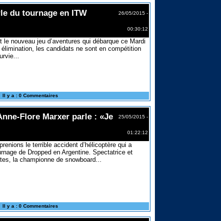
rle du tournage en ITW
26/05/2015 -
00:30:12
t le nouveau jeu d’aventures qui débarque ce Mardi
élimination, les candidats ne sont en compétition
rvie...
Il y a : 0 Commentaires
nne-Flore Marxer parle : «Je
25/05/2015 -
01:22:12
prenions le terrible accident d’hélicoptère qui a
urnage de Dropped en Argentine. Spectatrice et
ates, la championne de snowboard...
Il y a : 0 Commentaires