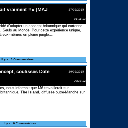
ait vraiment !!» [MAJ
27/05/2015 -
01:11:13
dé d’adapter un concept britannique qui cartonne
d, Seuls au Monde. Pour cette expérience unique,
 à eux-mêmes en pleine jungle,...
Il y a : 0 Commentaires
oncept, coulisses Date
26/05/2015 -
00:33:12
s, nous informait que M6 travaillerait sur
 britannique,
The Island
, diffusée outre-Manche sur
Il y a : 0 Commentaires