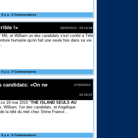
Il y a : 0 Commentaires
rible !»
28/05/2015 - 03:14:49
 M6, et William un des candidats s'est confié à Télé
venture humaine qu'on fait une seule fois dans sa vie
..
Il y a : 0 Commentaires
s candidats: «On ne
27/05/2015 -
01:54:07
 ce 19 mai 2015 "
THE ISLAND SEULS AU
 William, l'un des candidats, et Angélique
e la télé du réel chez Shine France...
Il y a : 0 Commentaires