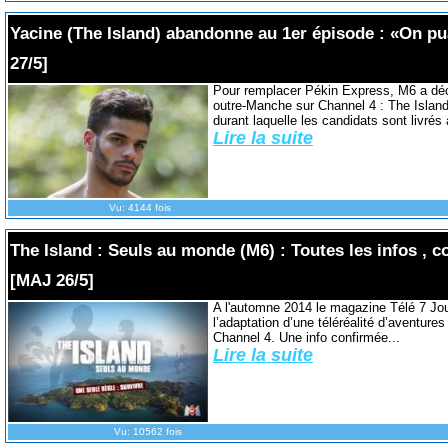
Yacine (The Island) abandonne au 1er épisode : «On pu
27/5]
Pour remplacer Pékin Express, M6 a déci
outre-Manche sur Channel 4 : The Islan
durant laquelle les candidats sont livrés
Lire la suite
Vu: 4144 fois
The Island : Seuls au monde (M6) : Toutes les infos , c
[MAJ 26/5]
A l'automne 2014 le magazine Télé 7 Jour
l’adaptation d’une téléréalité d’aventures
Channel 4. Une info confirmée...
Lire la suite
Vu: 10562 fois