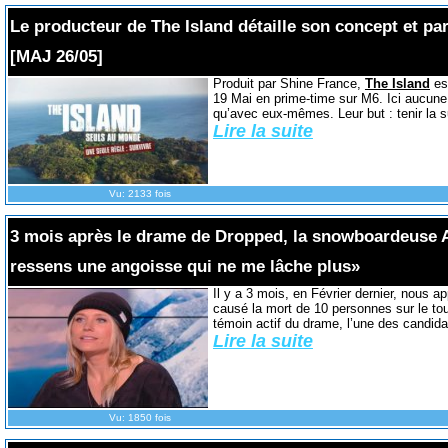
Le producteur de The Island détaille son concept et pa
[MAJ 26/05]
Produit par Shine France,
The Island
es
19 Mai en prime-time sur M6. Ici aucune 
qu’avec eux-mêmes. Leur but : tenir la su
Lire la suite
Vu: 2133 fois
3 mois après le drame de Dropped, la snowboardeuse A
ressens une angoisse qui ne me lâche plus»
Il y a 3 mois, en Février dernier, nous ap
causé la mort de 10 personnes sur le to
témoin actif du drame, l’une des candid
Lire la suite
Vu: 1850 fois