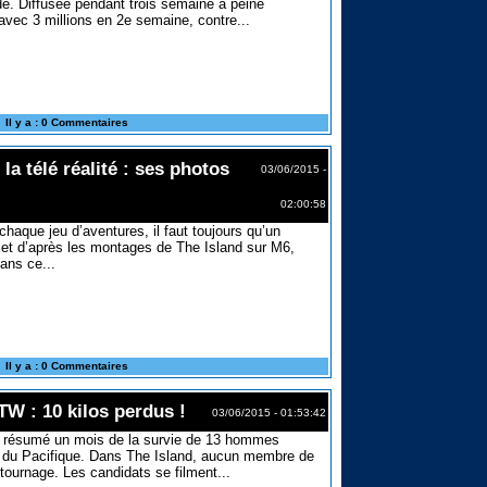
. Diffusée pendant trois semaine à peine
 avec 3 millions en 2e semaine, contre...
Il y a : 0 Commentaires
la télé réalité : ses photos
03/06/2015 -
02:00:58
 chaque jeu d’aventures, il faut toujours qu’un
 et d’après les montages de The Island sur M6,
dans ce...
Il y a : 0 Commentaires
TW : 10 kilos perdus !
03/06/2015 - 01:53:42
 résumé un mois de la survie de 13 hommes
e du Pacifique. Dans The Island, aucun membre de
 tournage. Les candidats se filment...