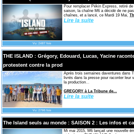
Pour remplacer Pékin Express, retiré de 
saison, la chaîne M6 a décidé de ne pas
chaînes, et a lancé, ce Mardi 19 Mai,
Th
Lire la suite
Vu: 2487 fois
THE ISLAND : Grégory, Edouard, Lucas, Yacine raconte
protestent contre la prod
Après trois semaines daventures dans 
livrés dans la presse pour raconter leur v
la production...
GREGORY à La Tribune de...
Lire la suite
Vu: 2796 fois
The Island seuls au monde : SAISON 2 : Les infos et ca
Mi mai 2015, M6 lançait une nouvelle émi