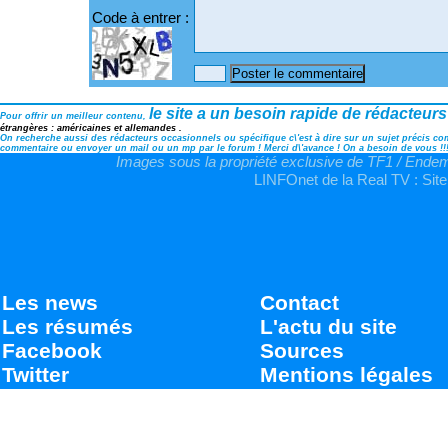
Code à entrer :
le site a un besoin rapide de rédacteurs
Pour offrir un meilleur contenu,
étrangères : américaines et allemandes .
On recherche aussi des rédacteurs occasionnels ou spécifique c\'est à dire sur un sujet précis comm
commentaire ou envoyer un mail ou un mp par le forum ! Merci d\'avance ! On a besoin de vous !!
Images sous la propriété exclusive de TF1 / Endemo
LINFOnet de la Real TV : Site
Les news
Contact
Les résumés
L'actu du site
Facebook
Sources
Twitter
Mentions légales