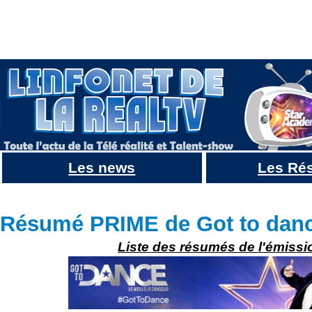
Les news
Les Ré
Résumé Got to dance : EPISODE 5 : La 1ère 1/2 FINALE
Résumé PRIME de Got to dan
Liste des résumés de l'émissi