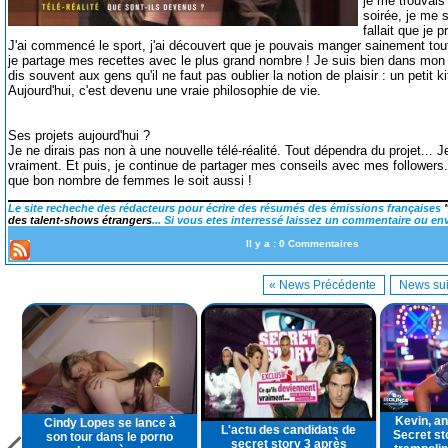
je me trouvais 
soirée, je me su
fallait que je 
J'ai commencé le sport, j'ai découvert que je pouvais manger sainement tout
je partage mes recettes avec le plus grand nombre ! Je suis bien dans mon 
dis souvent aux gens qu'il ne faut pas oublier la notion de plaisir : un petit 
Aujourd'hui, c'est devenu une vraie philosophie de vie.
Ses projets aujourd'hui ?
Je ne dirais pas non à une nouvelle télé-réalité. Tout dépendra du projet...
vraiment. Et puis, je continue de partager mes conseils avec mes followers.
que bon nombre de femmes le soit aussi !
Le site recheche des rédacteurs pour écrire des résumés des émissions françaises
des talent-shows étrangers
... Si vous etes interressé laissez un commentaire ou en
Il y a : 0 Commentaires
« News Précédente
News sui
Kevin, an
Cindy Lopes se lance à
L'actu des candidats de
Secret st
son tour dans le porno
secret story 3 après