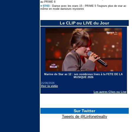
au PRIME 6
● 07/03 :
Danse avec les stars 15 : PRIME 5 Toujours plus de star ac
même en mode danseurs mysteres
Le CLIP ou LIVE du Jour
Marine de Star ac 12 : ses nombreux lives à la FETE DE LA
MUSIQUE 2026
21/06/2026
Voir la vidéo
Les autres Clips ou Live
Sur Twitter
Tweets de @Linfonetrealtv