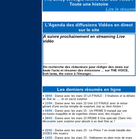
Toute une histoire
Lire le résumé
Koh Lanta les reliques du destins
: Le suivi des scores : Pire score
en finale et TRES MAUVAIS
L'Agenda des diffusions Vidéos en direct
BILAN
sur le site
A suivre prochainement en streaming Live
vidéo
Elodie FREGE de retour à la
chanson : ses lives à LA FETE DE
LA MUSIQUE 2026
---------------------------------------------------------------------
Marine de Star ac 12 : ses
On recherche des rédacteurs pour rédiger des news sur
nombreux lives à la FETE DE LA
toute l'actu et résumer des émissions ... sur THE VOICE,
MUSIQUE 2026
koh lanta, the voice à l'étranger...
Les derniers résumés en ligne
● 18/04 :
Danse avec les stars 15 LA FINALE : 3 finalistes et la défaite
de Star ac .... et un sacre surprise
● 11/04 :
Danse avec les stars 15 Une 1/2 FINALE avec le retour
génant d'une exclue remplie de surprises star ac dont Ambre !
● 04/04 :
Danse avec les stars 15 : Un PRIME 9 marqué par une
exclusion maquillée et de superbes shows avec des troupes !
● 28/03 :
Danse avec les stars 15 PRIME 8 Une spéciale 15ans très
décevante sans surprise pour aboutir à un duel Star ac !
● 22/03 :
Danse avec les stars 15 : Le Prime 7 en mode bataille des
JUGES très exaeco
● 14/03 :
Danse avec les stars 15 : Halloween en plein mois de mars