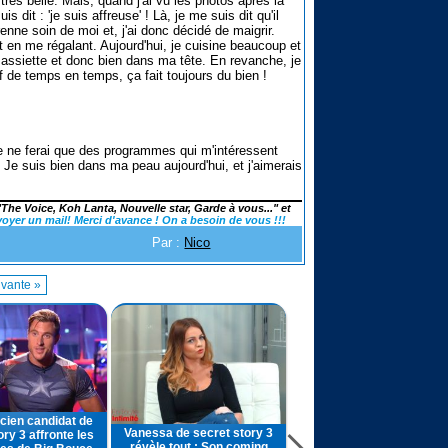
très belle. Mais, quand j'ai vu les photos après la
is dit : 'je suis affreuse' ! Là, je me suis dit qu'il
prenne soin de moi et, j'ai donc décidé de maigrir.
 en me régalant. Aujourd'hui, je cuisine beaucoup et
assiette et donc bien dans ma tête. En revanche, je
kif de temps en temps, ça fait toujours du bien !
 Je ne ferai que des programmes qui m'intéressent
 Je suis bien dans ma peau aujourd'hui, et j'aimerais
"The Voice, Koh Lanta, Nouvelle star, Garde à vous..." et
voyer un mail! Merci d'avance ! On a besoin de vous !!!
Par :
Nico
vante »
Emilie Nef Naf raconte s
cien candidat de
nouvelle vie pro...
Vanessa de secret story 3
ory 3 affronte les
Emilie NEFNAF gagnante de l
révèle tout : Son coming