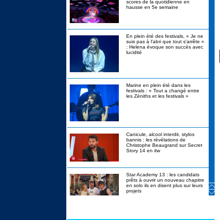
scores de la quotidienne en
hausse en 5e semaine
En plein été des festivals, « Je ne
suis pas à l'abri que tout s'arrête »
: Helena évoque son succès avec
lucidité
Marine en plein été dans les
festivals : « Tout a changé entre
les Zéniths et les festivals »
Canicule, alcool interdit, stylos
bannis : les révélations de
Christophe Beaugrand sur Secret
Story 14 en itw
Star Academy 13 : les candidats
prêts à ouvrir un nouveau chapitre
en solo ils en disent plus sur leurs
projets