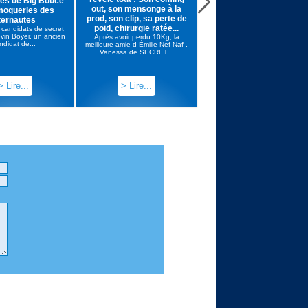
nes de Big Bouce
3e saison de secret story sur tf
out, son mensonge à la
devenue deux...
 moqueries des
prod, son clip, sa perte de
ternautes
poid, chirurgie ratée...
 candidats de secret
evin Boyer, un ancien
Après avoir perdu 10Kg, la
ndidat de...
meilleure amie d Émilie Nef Naf ,
Vanessa de SECRET...
> Lire...
> Lire...
> Lire...