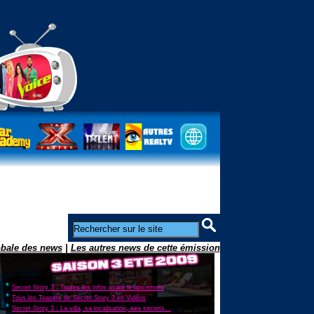
obale des news
|
Les autres news de cette émission
*
Secret Story 3 : Toutes les infos avant le lancement
*
Tous les Teasers de Secret Story 3 en Vidéos
*
Secret Story 3 : La villa, sa localisation, ses secrets...