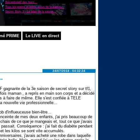
*
Récapitulatif des buzz...
*
Tous les potins et ptites actus de la saison...
*
Secret Story 3 : Le bilan de la saison...
mé PRIME
Le LIVE en direct
24/07/2018 - 04:32:24
.
gagnante de la 3e saison de secret story sur tf1,
ois maman , a repris en main son corps et a décidé
ns à faire de même. Elle s'est confiée à TELE
 nouvelle vie professionnelle...
b d'influeuceuse bien-être...
enceinte de mes deux enfants, j'ai pris beaucoup de
ichais de ce que je mangeais et, tout ce que j'avais
 passait. Conséquence : j'ai fait du diabète pendant
t les kilos se sont vite accumulés.
niversaires, j'avais acheté une robe dans laquelle