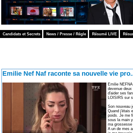
Candidats et Secrets
News / Presse / Régle
Résumé LIVE
Résu
Emilie Nef Naf raconte sa nouvelle vie pro..
Emilie NEFNAF 
devenue deux f
d'aider ses fa
LOISIRS sur sa
Son nouveau jo
Quand j'étais 
poids. Je me f
sous la main y
ma grossesse e
A un de mes an