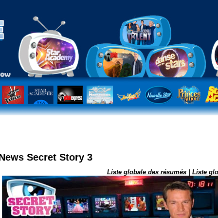
News Secret Story 3
Liste globale des résumés
|
Liste gl