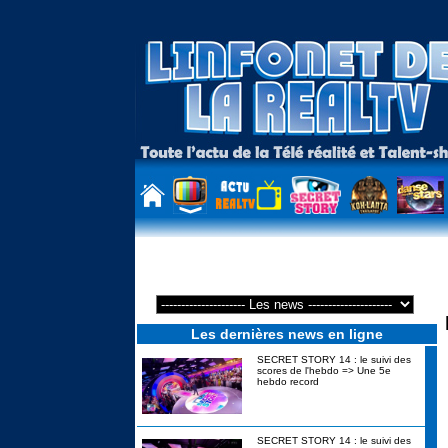
Emilie Nef Naf raconte sa nouvelle vie pro...
Les dernières news en ligne
SECRET STORY 14 : le suivi des
scores de l'hebdo => Une 5e
hebdo record
SECRET STORY 14 : le suivi des