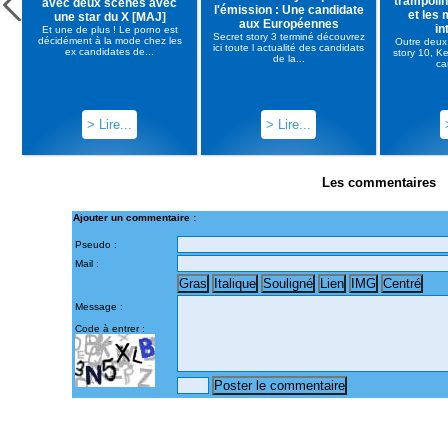
trampoli
avec deux scènes avec
l'émission : Une candidate
et les
une star du X [MAJ]
aux Européennes
in
Et une de plus ! Le porno est
Secret story 3 terminé découvrez
décidément à la mode chez les
Outre deux
ici toute l actualité des candidats
ex candidates de...
story 10, K
de la...
ca
> Lire...
> Lire...
Les commentaires
Ajouter un commentaire :
Pseudo :
Mail :
Message :
Code à entrer :