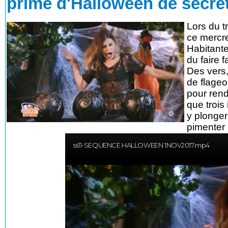
prime d'Halloween de secret
Lors du 
ce mercr
Habitante
du faire 
Des vers,
de flageol
pour rend
que trois
y plonger
pimenter l