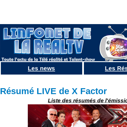
Les news
Les Ré
Résumé THE X FACTOR USA 2013 : Episode 3, Des juges s'absentent pour de jolies ou de drole
Résumé LIVE de X Factor
Liste des résumés de l'émissi