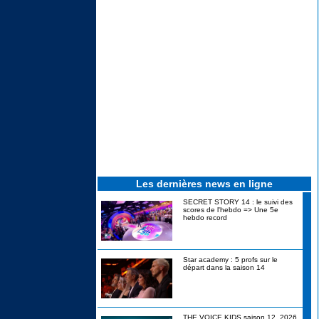
Les dernières news en ligne
SECRET STORY 14 : le suivi des
scores de l'hebdo => Une 5e
hebdo record
Star academy : 5 profs sur le
départ dans la saison 14
THE VOICE KIDS saison 12, 2026