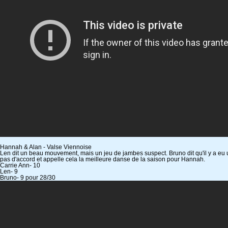
Hannah & Alan - Valse Viennoise
Len dit un beau mouvement, mais un jeu de jambes suspect. Bruno dit qu'il y a eu un
pas d'accord et appelle cela la meilleure danse de la saison pour Hannah.
Carrie Ann- 10
Len- 9
Bruno- 9 pour 28/30