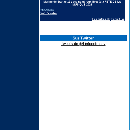
Marine de Star ac 12 : ses nombreux lives à la FETE DE LA
MUSIQUE 2026
21/06/2026
Voir la vidéo
Les autres Clips ou Live
Sur Twitter
Tweets de @Linfonetrealtv