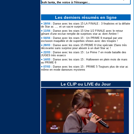
koh lanta, the voice à l'étranger...
Les derniers résumés en ligne
● 18/04 :
Danse avec les stars 15 LA FINALE : 3 finalistes et la défaite
de Star ac .... et un sacre surprise
● 11/04 :
Danse avec les stars 15 Une 1/2 FINALE avec le retour
génant d'une exclue remplie de surprises star ac dont Ambre !
● 04/04 :
Danse avec les stars 15 : Un PRIME 9 marqué par une
exclusion maquillée et de superbes shows avec des troupes !
● 28/03 :
Danse avec les stars 15 PRIME 8 Une spéciale 15ans très
décevante sans surprise pour aboutir à un duel Star ac !
● 22/03 :
Danse avec les stars 15 : Le Prime 7 en mode bataille des
JUGES très exaeco
● 14/03 :
Danse avec les stars 15 : Halloween en plein mois de mars
au PRIME 6
● 07/03 :
Danse avec les stars 15 : PRIME 5 Toujours plus de star ac
même en mode danseurs mysteres
Le CLIP ou LIVE du Jour