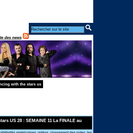
ste des news
ing with the stars us
stars US 28 : SEMAINE 11 La FINALE au
lébrités américaines, vidéos, classement des notes, les