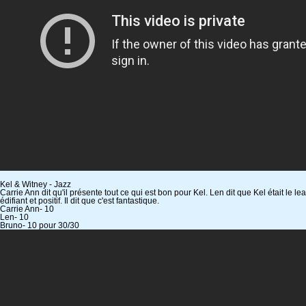
Kel & Witney - Jazz
Carrie Ann dit qu'il présente tout ce qui est bon pour Kel. Len dit que Kel était le
édifiant et positif. Il dit que c'est fantastique.
Carrie Ann- 10
Len- 10
Bruno- 10 pour 30/30