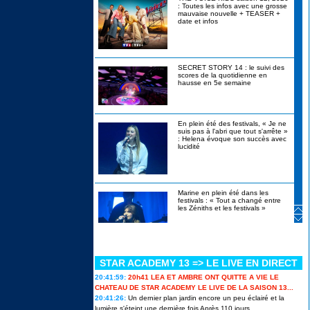
: Toutes les infos avec une grosse
mauvaise nouvelle + TEASER +
date et infos
SECRET STORY 14 : le suivi des
scores de la quotidienne en
hausse en 5e semaine
En plein été des festivals, « Je ne
suis pas à l'abri que tout s'arrête »
: Helena évoque son succès avec
lucidité
Marine en plein été dans les
festivals : « Tout a changé entre
les Zéniths et les festivals »
STAR ACADEMY 13 => LE LIVE EN DIRECT
Canicule, alcool interdit, stylos
bannis : les révélations de
20:41:59:
20h41 LEA ET AMBRE ONT QUITTE A VIE LE
Christophe Beaugrand sur Secret
Story 14 en itw
CHATEAU DE STAR ACADEMY LE LIVE DE LA SAISON 13...
20:41:26:
Un dernier plan jardin encore un peu éclairé et la
lumière s'éteint une dernière fois Après 110 jours...