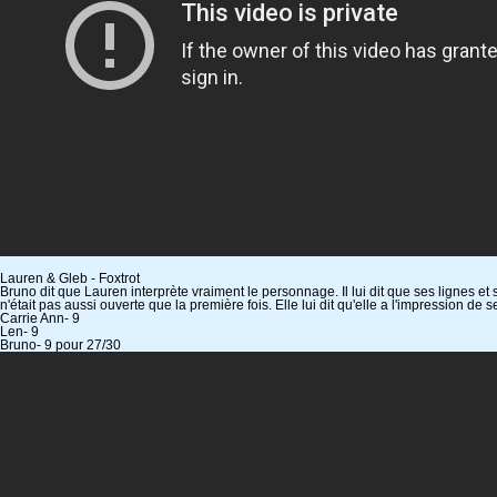
Lauren & Gleb - Foxtrot
Bruno dit que Lauren interprète vraiment le personnage. Il lui dit que ses lignes et
n'était pas aussi ouverte que la première fois. Elle lui dit qu'elle a l'impression de s
Carrie Ann- 9
Len- 9
Bruno- 9 pour 27/30