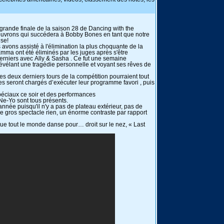
grande finale de la saison 28 de Dancing with the
couvrons qui succédera à Bobby Bones en tant que notre
nse!
avons assisté à l'élimination la plus choquante de la
mma ont été éliminés par les juges après s'être
erniers avec Ally & Sasha . Ce fut une semaine
évélant une tragédie personnelle et voyant ses rêves de
 les deux derniers tours de la compétition pourraient tout
tes seront chargés d’exécuter leur programme favori , puis
péciaux ce soir et des performances
t Ne-Yo sont tous présents.
année puisqu'il n'y a pas de plateau extérieur, pas de
 gros spectacle rien, un énorme contraste par rapport
 tout le monde danse pour… droit sur le nez, « Last