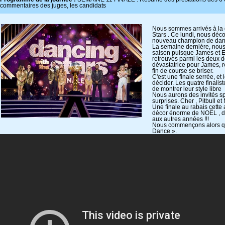
commentaires des juges, les candidats
Nous sommes arrivés à la 
Stars . Ce lundi, nous dé
nouveau champion de da
La semaine dernière, nous 
saison puisque James et E
retrouvés parmi les deux d
dévastatrice pour James, r
fin de course se briser.
C'est une finale serrée, et
décider. Les quatre finalis
de montrer leur style libre
Nous aurons des invités s
surprises. Cher , Pitbull e
Une finale au rabais cette 
décor énorme de NOËL , de
aux autres années !!!
Nous commençons alors que
Dance ».