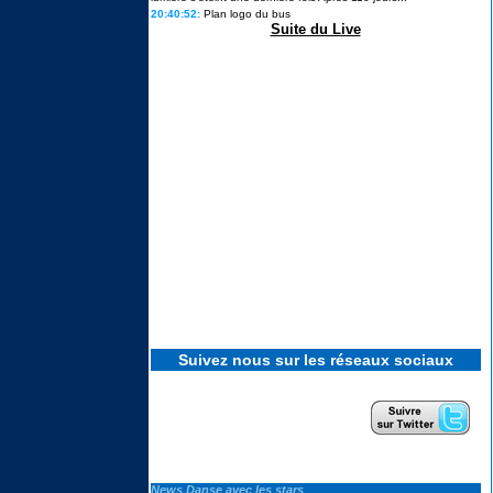
20:40:52:
Plan logo du bus
Star Academy 13 : les candidats
prêts à ouvrir un nouveau chapitre
Suite du Live
en solo ils en disent plus sur leurs
projets
« Je me suis préparée à cette
sortie » : Lou raconte les coulisses
de son élimination de Secret story
14, la première...
Cynthia, vainqueure de Koh-Lanta
2026 : « Je me suis dit : tu ne
peux pas passer pour une
perdante. »
Ulysse de Star academy 12
intègre le casting d'une émission
phare de M6
Suivez nous sur les réseaux sociaux
Revivez tous les feux d'artifice
géants et concerts du 4 Juillet
2026 pour le 250e anniversaire
Le casting de SECRET STORY 14
News Danse avec les stars