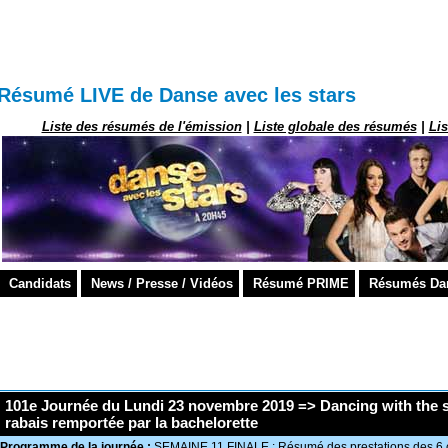
abais remportée par la bachelorette
Résumé LIVE de Danse avec les stars
Liste des résumés de l'émission
|
Liste globale des résumés
|
Li
Candidats
News / Presse / Vidéos
Résumé PRIME
Résumés Danc
101e Journée du Lundi 23 novembre 2019 => Dancing with the 
rabais remportée par la bachelorette
Programme de la journée :
SEMAINE 11 FINALE : Résumé des prestations des 6 cé