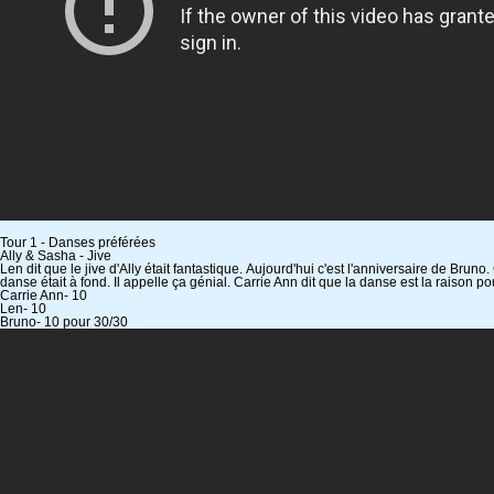
Tour 1 - Danses préférées
Ally & Sasha - Jive
Len dit que le jive d'Ally était fantastique. Aujourd'hui c'est l'anniversaire de Bruno.
danse était à fond. Il appelle ça génial. Carrie Ann dit que la danse est la raison pour
Carrie Ann- 10
Len- 10
Bruno- 10 pour 30/30