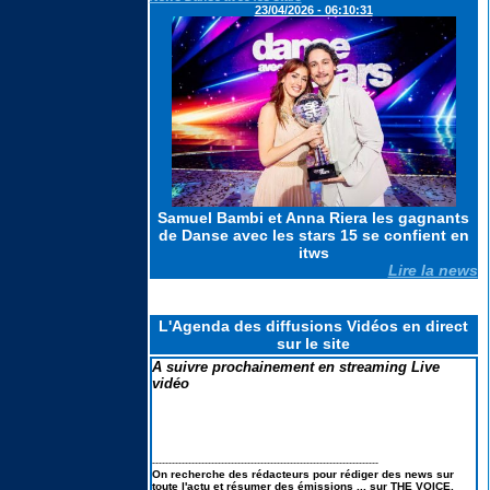
en portraits & la liste des secrets
23/04/2026 - 06:10:31
Koh Lanta les reliques du destins
: Le suivi des scores : Pire score
en finale et TRES MAUVAIS
BILAN
Elodie FREGE de retour à la
chanson : ses lives à LA FETE DE
LA MUSIQUE 2026
Samuel Bambi et Anna Riera les gagnants
de Danse avec les stars 15 se confient en
itws
Lire la news
L'Agenda des diffusions Vidéos en direct
sur le site
A suivre prochainement en streaming Live
vidéo
---------------------------------------------------------------------
On recherche des rédacteurs pour rédiger des news sur
toute l'actu et résumer des émissions ... sur THE VOICE,