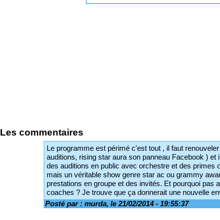
Les commentaires
Le programme est périmé c'est tout , il faut renouveler 
auditions, rising star aura son panneau Facebook ) et i
des auditions en public avec orchestre et des primes o
mais un véritable show genre star ac ou grammy awa
prestations en groupe et des invités. Et pourquoi pas a
coaches ? Je trouve que ça donnerait une nouvelle e
Posté par : murda, le 21/02/2014 - 19:55:37