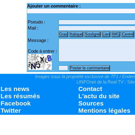
Ajouter un commentaire :
Pseudo :
Mail :
Message :
Code à entrer :
Images sous la propriété exclusive de TF1 / Endemo
LINFOnet de la Real TV : Site
Les news
Contact
Les résumés
L'actu du site
Facebook
Sources
Twitter
Mentions légales