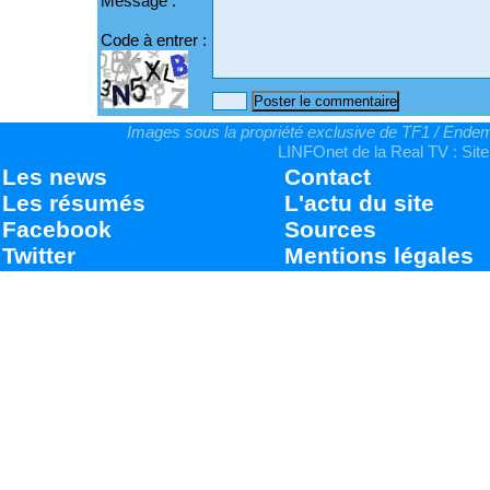
Message :
Code à entrer :
Images sous la propriété exclusive de TF1 / Endemo
LINFOnet de la Real TV : Site
Les news
Contact
Les résumés
L'actu du site
Facebook
Sources
Twitter
Mentions légales