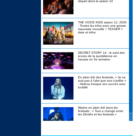
départ dans la saison 14
THE VOICE KIDS saison 12, 2026
: Toutes les infos avec une grosse
mauvaise nouvelle + TEASER +
date et infos
SECRET STORY 14 : le suivi des
scores de la quotidienne en
hausse en 5e semaine
En plein été des festivals, « Je ne
suis pas à l'abri que tout s'arrête »
: Helena évoque son succès avec
lucidité
Marine en plein été dans les
festivals : « Tout a changé entre
les Zéniths et les festivals »