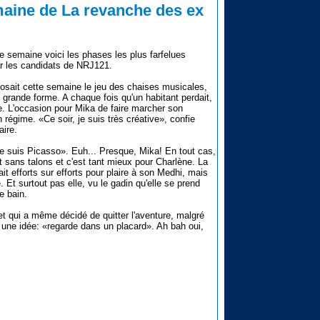
emaine de La revanche des ex
semaine voici les phases les plus farfelues
r les candidats de NRJ121.
oposait cette semaine le jeu des chaises musicales,
n grande forme. A chaque fois qu'un habitant perdait,
ge. L'occasion pour Mika de faire marcher son
 régime. «Ce soir, je suis très créative», confie
aire.
«Je suis Picasso». Euh... Presque, Mika! En tout cas,
it sans talons et c'est tant mieux pour Charlène. La
it efforts sur efforts pour plaire à son Medhi, mais
 Et surtout pas elle, vu le gadin qu'elle se prend
e bain.
t qui a même décidé de quitter l'aventure, malgré
 une idée: «regarde dans un placard». Ah bah oui,