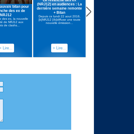
(NRJ12) en audiences : La
auvais bilan pour
dernière semaine remonte
Lauren de La revanche d
nche des ex de
+ Bilan
ex : «Je je me suis mise
NRJ12
Depuis ce lundi 22 aout 2016,
dans ce rôle, je n’ai pas s
 des ex, la nouvelle
[b]NRJ12 [/b]diffuse une toute
gérer la chose» [MAJ]
lité de NRJ12 aux
nouvelle émission...
ts de clashs...
La Revanche des Ex se poursui
sur NRJ12 devant peu de
téléspectateurs chaque...
> Lire...
> Lire...
> Lire...