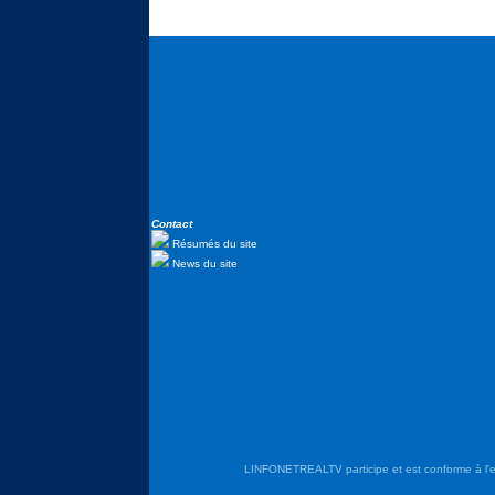
Contact
Résumés du site
News du site
LINFONETREALTV participe et est conforme à l'en