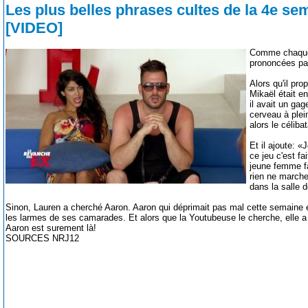
Les plus belles phrases cultes de la 4e s
[VIDEO]
Comme chaque 
prononcées pa
Alors qu'il pr
Mikaël était e
il avait un ga
cerveau à plein
alors le célibat
Et il ajoute: 
ce jeu c'est fa
jeune femme fa
rien ne marche.
dans la salle d
Sinon, Lauren a cherché Aaron. Aaron qui déprimait pas mal cette semaine e
les larmes de ses camarades. Et alors que la Youtubeuse le cherche, elle a
Aaron est surement là!
SOURCES NRJ12