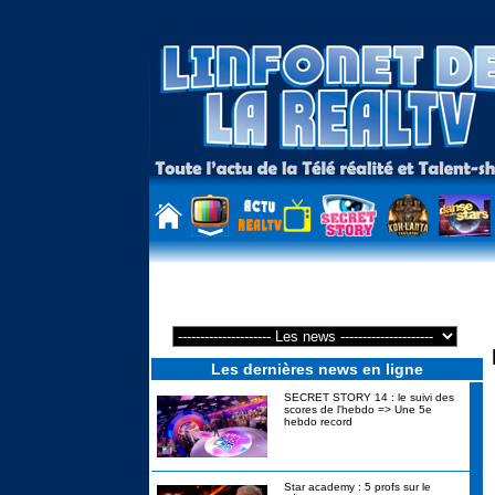
Les plus belles phrases cultes de la 4e semaine de La revanche d
Les dernières news en ligne
SECRET STORY 14 : le suivi des
scores de l'hebdo => Une 5e
hebdo record
Star academy : 5 profs sur le