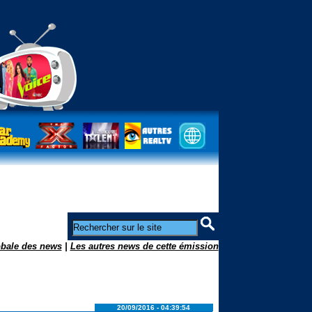
obale des news
|
Les autres news de cette émission
20/09/2016 - 04:39:54