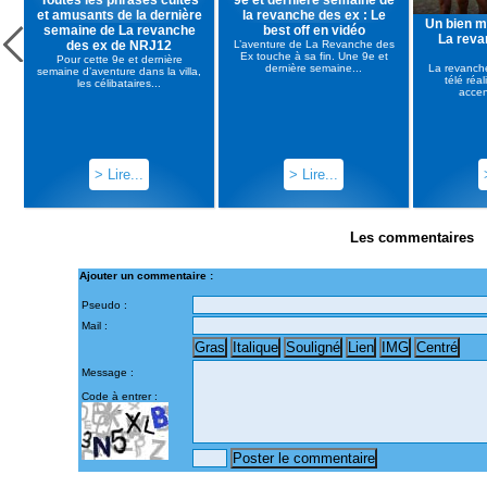
et amusants de la dernière
la revanche des ex : Le
Un bien m
semaine de La revanche
best off en vidéo
La reva
des ex de NRJ12
L’aventure de La Revanche des
Ex touche à sa fin. Une 9e et
Pour cette 9e et dernière
dernière semaine...
La revanche
semaine d’aventure dans la villa,
télé réa
les célibataires...
accen
> Lire...
> Lire...
Les commentaires
Ajouter un commentaire :
Pseudo :
Mail :
Message :
Code à entrer :