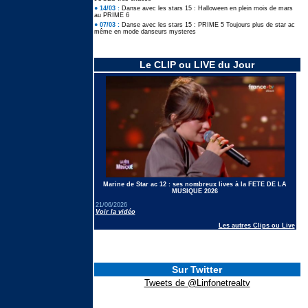
● 14/03 :
Danse avec les stars 15 : Halloween en plein mois de mars
au PRIME 6
● 07/03 :
Danse avec les stars 15 : PRIME 5 Toujours plus de star ac
même en mode danseurs mysteres
Le CLIP ou LIVE du Jour
Marine de Star ac 12 : ses nombreux lives à la FETE DE LA
MUSIQUE 2026
21/06/2026
Voir la vidéo
Les autres Clips ou Live
Sur Twitter
Tweets de @Linfonetrealtv