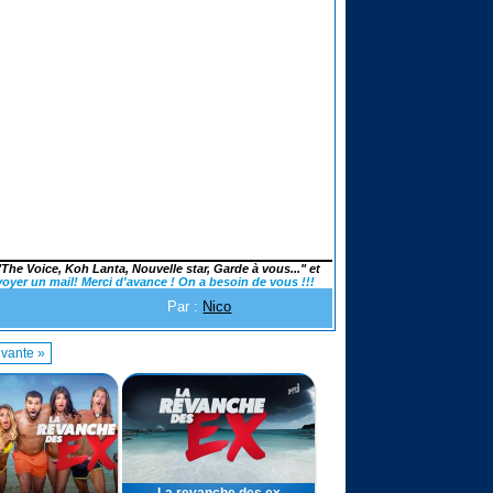
"The Voice, Koh Lanta, Nouvelle star, Garde à vous..." et
voyer un mail! Merci d'avance ! On a besoin de vous !!!
Par :
Nico
vante »
La revanche des ex