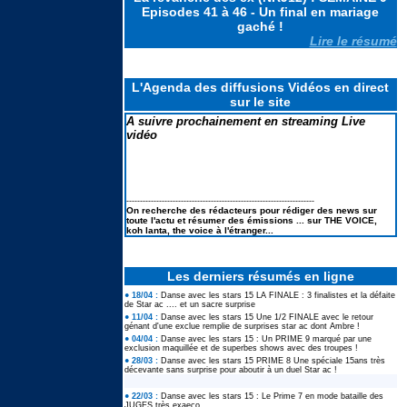
géants et concerts du 4 Juillet
Episodes 41 à 46 - Un final en mariage
2026 pour le 250e anniversaire
gaché !
Lire le résumé
Le casting de SECRET STORY 14
en portraits & la liste des secrets
L'Agenda des diffusions Vidéos en direct
sur le site
A suivre prochainement en streaming Live
vidéo
Koh Lanta les reliques du destins
: Le suivi des scores : Pire score
en finale et TRES MAUVAIS
BILAN
---------------------------------------------------------------------
Elodie FREGE de retour à la
On recherche des rédacteurs pour rédiger des news sur
chanson : ses lives à LA FETE DE
toute l'actu et résumer des émissions ... sur THE VOICE,
LA MUSIQUE 2026
koh lanta, the voice à l'étranger...
Les derniers résumés en ligne
● 18/04 :
Danse avec les stars 15 LA FINALE : 3 finalistes et la défaite
de Star ac .... et un sacre surprise
● 11/04 :
Danse avec les stars 15 Une 1/2 FINALE avec le retour
génant d'une exclue remplie de surprises star ac dont Ambre !
● 04/04 :
Danse avec les stars 15 : Un PRIME 9 marqué par une
exclusion maquillée et de superbes shows avec des troupes !
● 28/03 :
Danse avec les stars 15 PRIME 8 Une spéciale 15ans très
décevante sans surprise pour aboutir à un duel Star ac !
● 22/03 :
Danse avec les stars 15 : Le Prime 7 en mode bataille des
JUGES très exaeco