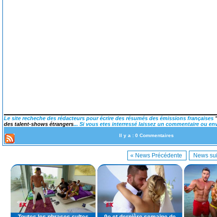
Le site recheche des rédacteurs pour écrire des résumés des émissions françaises
des talent-shows étrangers
... Si vous etes interressé laissez un commentaire ou en
Il y a : 0 Commentaires
« News Précédente
News sui
Toutes les phrases cultes
9e et dernière semaine de