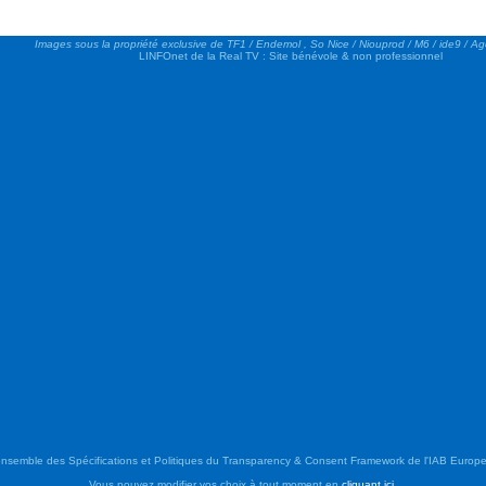
Images sous la propriété exclusive de TF1 / Endemol , So Nice / Niouprod / M6 / ide9 / A
LINFOnet de la Real TV : Site bénévole & non professionnel
semble des Spécifications et Politiques du Transparency & Consent Framework de l'IAB Europe.
Vous pouvez modifier vos choix à tout moment en
cliquant ici
.