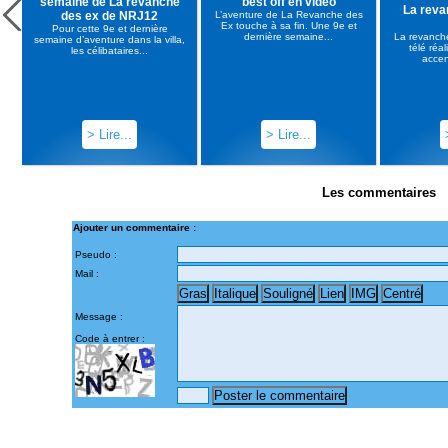
semaine de La revanche
best off en vidéo
La reva
des ex de NRJ12
L’aventure de La Revanche des
Ex touche à sa fin. Une 9e et
Pour cette 9e et dernière
dernière semaine...
La revanche
semaine d’aventure dans la villa,
télé réa
les célibataires...
accen
> Lire...
> Lire...
Les commentaires
Ajouter un commentaire :
Pseudo :
Mail :
Message :
Code à entrer :