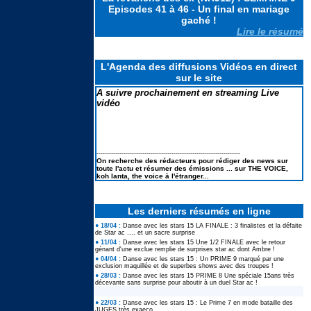
géants et concerts du 4 Juillet
Episodes 41 à 46 - Un final en mariage
2026 pour le 250e anniversaire
gaché !
Lire le résumé
Le casting de SECRET STORY 14
en portraits & la liste des secrets
L'Agenda des diffusions Vidéos en direct
sur le site
A suivre prochainement en streaming Live
vidéo
Koh Lanta les reliques du destins
: Le suivi des scores : Pire score
en finale et TRES MAUVAIS
BILAN
---------------------------------------------------------------------
Elodie FREGE de retour à la
On recherche des rédacteurs pour rédiger des news sur
chanson : ses lives à LA FETE DE
toute l'actu et résumer des émissions ... sur THE VOICE,
LA MUSIQUE 2026
koh lanta, the voice à l'étranger...
Les derniers résumés en ligne
● 18/04 :
Danse avec les stars 15 LA FINALE : 3 finalistes et la défaite
de Star ac .... et un sacre surprise
● 11/04 :
Danse avec les stars 15 Une 1/2 FINALE avec le retour
génant d'une exclue remplie de surprises star ac dont Ambre !
● 04/04 :
Danse avec les stars 15 : Un PRIME 9 marqué par une
exclusion maquillée et de superbes shows avec des troupes !
● 28/03 :
Danse avec les stars 15 PRIME 8 Une spéciale 15ans très
décevante sans surprise pour aboutir à un duel Star ac !
● 22/03 :
Danse avec les stars 15 : Le Prime 7 en mode bataille des
JUGES très exaeco