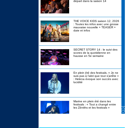
départ dans la saison 14
THE VOICE KIDS saison 12, 2026
: Toutes les infos avec une grosse
mauvaise nouvelle + TEASER +
date et infos
SECRET STORY 14 : le suivi des
scores de la quotidienne en
hausse en 5e semaine
En plein été des festivals, « Je ne
suis pas à l'abri que tout s'arrête »
: Helena évoque son succès avec
lucidité
Marine en plein été dans les
festivals : « Tout a changé entre
les Zéniths et les festivals »