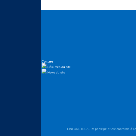
Contact
Résumés du site
News du site
LINFONETREALTV participe et est conforme à l'en