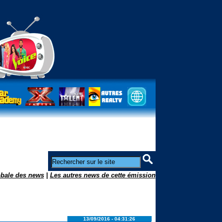
obale des news
|
Les autres news de cette émission
13/09/2016 - 04:31:26