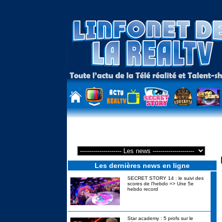
Les phrases cultes de la 3e semaine de la Revanche des ex de N
Les dernières news en ligne
SECRET STORY 14 : le suivi des
scores de l'hebdo => Une 5e
hebdo record
Star academy : 5 profs sur le