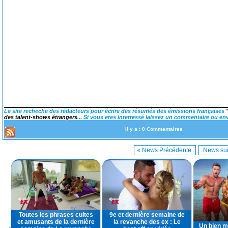
Le site recheche des rédacteurs pour écrire des résumés des émissions françaises
des talent-shows étrangers
... Si vous etes interressé laissez un commentaire ou en
Il y a : 0 Commentaires
« News Précédente
News sui
Toutes les phrases cultes
9e et dernière semaine de
et amusants de la dernière
la revanche des ex : Le
Un bien m