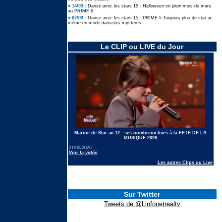
● 14/03 :
Danse avec les stars 15 : Halloween en plein mois de mars
au PRIME 6
● 07/03 :
Danse avec les stars 15 : PRIME 5 Toujours plus de star ac
même en mode danseurs mysteres
Le CLIP ou LIVE du Jour
Marine de Star ac 12 : ses nombreux lives à la FETE DE LA
MUSIQUE 2026
21/06/2026
Voir la vidéo
Les autres Clips ou Live
Sur Twitter
Tweets de @Linfonetrealtv