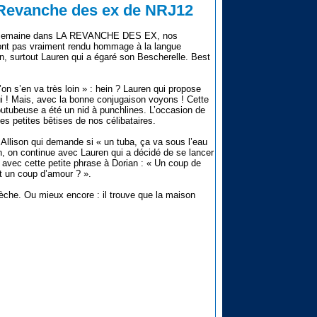
a Revanche des ex de NRJ12
e semaine dans LA REVANCHE DES EX, nos
’ont pas vraiment rendu hommage à la langue
in, surtout Lauren qui a égaré son Bescherelle. Best
’on s’en va très loin » : hein ? Lauren qui propose
ui ! Mais, avec la bonne conjugaison voyons ! Cette
utubeuse a été un nid à punchlines. L’occasion de
les petites bêtises de nos célibataires.
llison qui demande si « un tuba, ça va sous l’eau
 on continue avec Lauren qui a décidé de se lancer
 avec cette petite phrase à Dorian : « Un coup de
ôt un coup d’amour ? ».
rèche. Ou mieux encore : il trouve que la maison