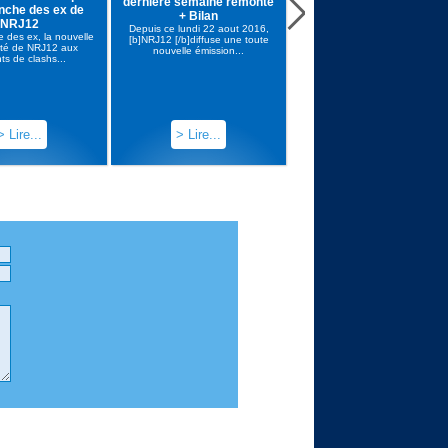
dernière semaine remonte
Lauren de La revanche d
nche des ex de
+ Bilan
ex : «Je je me suis mise
NRJ12
Depuis ce lundi 22 aout 2016,
dans ce rôle, je n’ai pas s
 des ex, la nouvelle
[b]NRJ12 [/b]diffuse une toute
gérer la chose» [MAJ]
lité de NRJ12 aux
nouvelle émission...
ts de clashs...
La Revanche des Ex se poursui
sur NRJ12 devant peu de
téléspectateurs chaque...
> Lire...
> Lire...
> Lire...