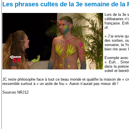
Les phrases cultes de la 3e semaine de l
Lors de la 3
célibataires n
française. Enf
of.
« J’ai envie qu
des sorties, o
semaine, la Yo
bien rire avec 
Exemple avec A
». Euh… Sinon,
dans la poésie
soleil et bient
JC reste philosophe face à tout ce beau monde et qualifie la maison de « c
ressemble surtout à « un asile de fou ». Aaron n’aurait pas mieux dit !
Sources NRJ12