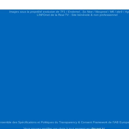
Images sous la propriété exclusive de TF1 / Endemol , So Nice / Niouprod / M6 / ide9 / A
LINFOnet de la Real TV : Site bénévole & non professionnel
semble des Spécifications et Politiques du Transparency & Consent Framework de l'IAB Europe.
Vous pouvez modifier vos choix à tout moment en
cliquant ici
.