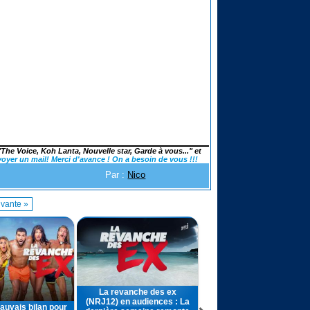
"The Voice, Koh Lanta, Nouvelle star, Garde à vous..." et
voyer un mail! Merci d'avance ! On a besoin de vous !!!
Par :
Nico
vante »
La revanche des ex
(NRJ12) en audiences : La
auvais bilan pour