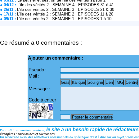
● 05/12 :
Le bétisier et best off de l'ile des vérités saison 2
● 04/12 :
L'ile des vérités 2 : SEMAINE 4 : EPISODES 31 à 41
● 26/11 :
L'ile des vérités 2 : SEMAINE 3 : EPISODES 21 & 30
● 17/11 :
L'ile des vérités 2 : SEMAINE 2 : EPISODES 11 à 20
● 09/11 :
L'ile des vérités 2 : SEMAINE 1 : EPISODES 1 à 10
Ce résumé a 0 commentaires :
Ajouter un commentaire :
Pseudo :
Mail :
Message :
Code à entrer :
le site a un besoin rapide de rédacteurs
Pour offrir un meilleur contenu,
étrangères : américaines et allemandes .
On recherche aussi des rédacteurs occasionnels ou spécifique c\'est à dire sur un sujet précis comm