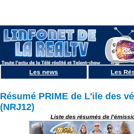
Les news
Les Ré
Résumé Les Anges gardiens EPISODE 8 : Beautés Relookage, fiesta, et retournement de veste
Résumé PRIME de L'ile des vér
(NRJ12)
Liste des résumés de l'émissi