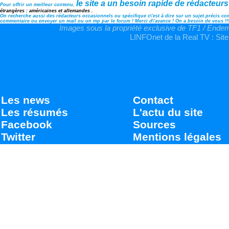
le site a un besoin rapide de rédacteurs
Pour offrir un meilleur contenu,
étrangères : américaines et allemandes .
On recherche aussi des rédacteurs occasionnels ou spécifique c\'est à dire sur un sujet précis comm
commentaire ou envoyer un mail ou un mp par le forum ! Merci d\'avance ! On a besoin de vous !!
Images sous la propriété exclusive de TF1 / Endemo
LINFOnet de la Real TV : Site
Les news
Contact
Les résumés
L'actu du site
Facebook
Sources
Twitter
Mentions légales