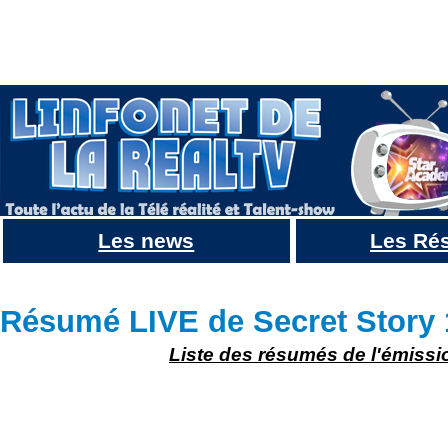
Les news
Les Ré
Résumé Secret Story 10 : JOUR 70 du 5 Novembre : Mélanie en crise de jalousie, Bastien veut 
Résumé LIVE de Secret Story 
Liste des résumés de l'émissi