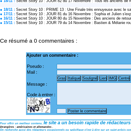
● 18/11 :
Secret Story 10 : JOUR 82 du 17 Novembre : Tous les anciens de 
● 18/11 :
Secret Story 10 : PRIME 13 : Une Finale très ennuyeuse avec le 
● 17/11 :
Secret Story 10 : JOUR 81 du 16 Novembre : Sophia et Julien s'exp
● 16/11 :
Secret Story 10 : JOUR 80 du 15 Novembre : Des anciens de retour d
● 15/11 :
Secret Story 10 : JOUR 79 du 14 Novembre : Bastien & Mélanie ro
Ce résumé a 0 commentaires :
Ajouter un commentaire :
Pseudo :
Mail :
Message :
Code à entrer :
le site a un besoin rapide de rédacteurs
Pour offrir un meilleur contenu,
étrangères : américaines et allemandes .
On recherche aussi des rédacteurs occasionnels ou spécifique c\'est à dire sur un sujet précis comm