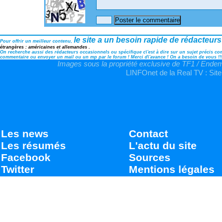
le site a un besoin rapide de rédacteurs
Pour offrir un meilleur contenu,
étrangères : américaines et allemandes .
On recherche aussi des rédacteurs occasionnels ou spécifique c\'est à dire sur un sujet précis comm
commentaire ou envoyer un mail ou un mp par le forum ! Merci d\'avance ! On a besoin de vous !!
Images sous la propriété exclusive de TF1 / Endemo
LINFOnet de la Real TV : Site
Les news
Contact
Les résumés
L'actu du site
Facebook
Sources
Twitter
Mentions légales