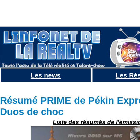
Les news
Les Ré
Résumé Pékin express 10, 2014 : EPISODE 3 : Blessures, numéro de comédie et treck au menu
Résumé PRIME de Pékin Expr
Duos de choc
Liste des résumés de l'émissi