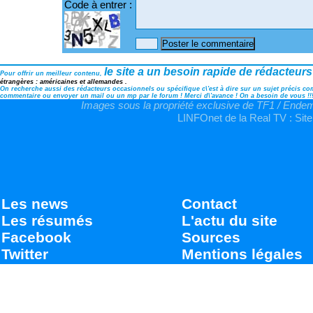
Code à entrer :
le site a un besoin rapide de rédacteurs
Pour offrir un meilleur contenu,
étrangères : américaines et allemandes .
On recherche aussi des rédacteurs occasionnels ou spécifique c\'est à dire sur un sujet précis comm
commentaire ou envoyer un mail ou un mp par le forum ! Merci d\'avance ! On a besoin de vous !!
Images sous la propriété exclusive de TF1 / Endemo
LINFOnet de la Real TV : Site
Les news
Contact
Les résumés
L'actu du site
Facebook
Sources
Twitter
Mentions légales