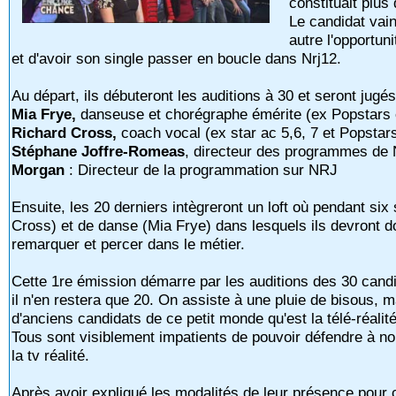
constituait plus
Le candidat vai
autre l'opportun
et d'avoir son single passer en boucle dans Nrj12.
Au départ, ils débuteront les auditions à 30 et seront ju
Mia Frye,
danseuse et chorégraphe émérite (ex Popstars e
Richard Cross,
coach vocal (ex star ac 5,6, 7 et Popstar
Stéphane Joffre-Romeas
, directeur des programmes de
Morgan
: Directeur de la programmation sur NRJ
Ensuite, les 20 derniers intègreront un loft où pendant si
Cross) et de danse (Mia Frye) dans lesquels ils devront do
remarquer et percer dans le métier.
Cette 1re émission démarre par les auditions des 30 candid
il n'en restera que 20. On assiste à une pluie de bisous, 
d'anciens candidats de ce petit monde qu'est la télé-réalité
Tous sont visiblement impatients de pouvoir défendre à no
la tv réalité.
Après avoir expliqué les modalités de leur présence pour 