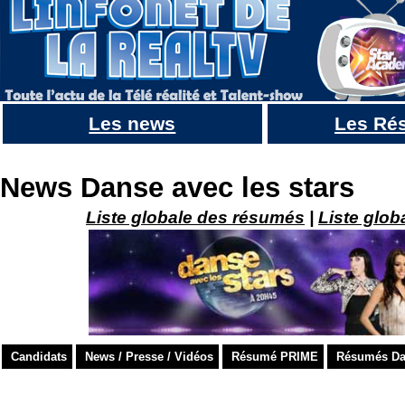
Les news
Les Ré
Lucie Bernardoni ne participera pas au prime de ce 3 avril de Danse avec les stars, mais sera t'el
News Danse avec les stars
Liste globale des résumés
|
Liste glob
Candidats
News / Presse / Vidéos
Résumé PRIME
Résumés Dan