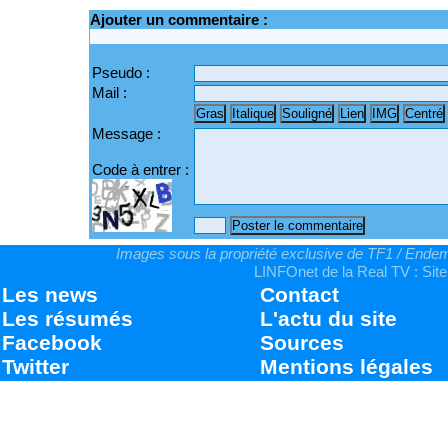
Ajouter un commentaire :
Pseudo :
Mail :
Message :
Code à entrer :
Images sous la propriété exclusive de TF1 / Endemo
LINFOnet de la Real TV : Site
Les news
Contact
Les résumés
L'actu du site
Facebook
Sources
Twitter
Mentions légales