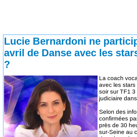
Lucie Bernardoni ne partici
avril de Danse avec les stars
?
La coach voca
avec les stars
soir sur TF1 3
judiciaire dan
Selon des info
confirmées pa
près de 30 he
sur-Seine au c