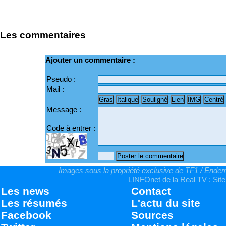
Les commentaires
Ajouter un commentaire :
Pseudo :
Mail :
Message :
Code à entrer :
Images sous la propriété exclusive de TF1 / Endemo
LINFOnet de la Real TV : Site
Les news
Contact
Les résumés
L'actu du site
Facebook
Sources