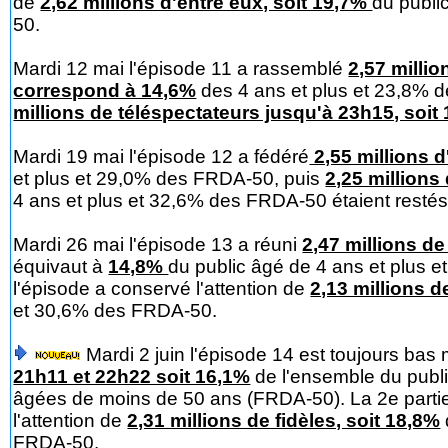
de
2,62 millions d'entre eux, soit 19,7%
du publi
50.
Mardi 12 mai l'épisode 11 a rassemblé
2,57 milli
correspond à 14,6%
des 4 ans et plus et 23,8% d
millions de téléspectateurs jusqu'à 23h15, soit
Mardi 19 mai l'épisode 12 a fédéré
2,55 millions d
et plus et 29,0% des FRDA-50, puis
2,25 millions
4 ans et plus et 32,6% des FRDA-50 étaient restés
Mardi 26 mai l'épisode 13 a réuni
2,47 millions de
équivaut à
14,8%
du public âgé de 4 ans et plus 
l'épisode a conservé l'attention de
2,13 millions d
et 30,6% des FRDA-50.
Mardi 2 juin l'épisode 14 est toujours ba
21h11 et 22h22 soit 16,1%
de l'ensemble du publ
âgées de moins de 50 ans (FRDA-50). La 2e part
l'attention de
2,31 millions de fidèles, soit 18,8%
FRDA-50.