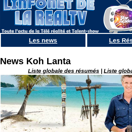
Les news
Les Ré
Koh Lanta les reliques du destins : Le suivi des scores : Pire score en finale et TRES MAUVAIS
News Koh Lanta
Liste globale des résumés
|
Liste glob