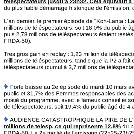
téléspectateurs jusqu'à 23h32. Cela équivaut à
du plus faible démarrage historique de l'émission, 
L'an dernier, le premier épisode de "Koh-Lanta : La
millions de téléspectateurs, soit 18,0% du public
puis 2,78 millions de téléspectateurs étaient rest
FRDA-50).
Tres gros gain en replay : 1,23 million de téléspe
millions de téléspectateurs, tandis que la P2 a fai
téléspectateurs (cumul à 3,7 millions de téléspecta
Forte baisse au 2e épisode du mardi 10 mars ave
public et 31,7% des Femmes responsables des ac
moitié du programme, avec le fameux conseil et son
de téléspectateurs, soit 19,4% du public âgé de 4
AUDIENCE CATASTROPHIQUE LA PIRE DE L'HIS
millions de telesp, ce qui représente 12,8%
du p
FRDA-50. La 2e moitié de l'émission (22h25-23h25