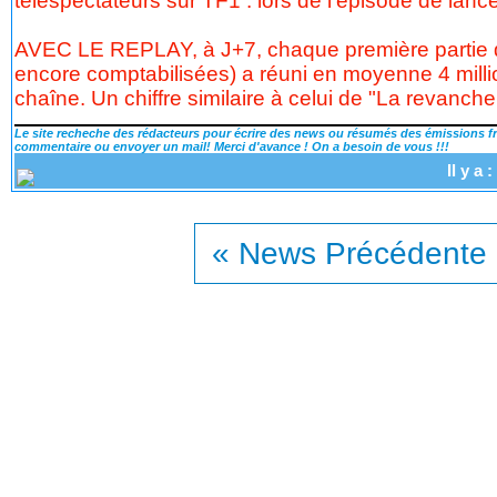
téléspectateurs sur TF1 : lors de l'épisode de lancem
AVEC LE REPLAY, à J+7, chaque première partie d
encore comptabilisées) a réuni en moyenne 4 mill
chaîne. Un chiffre similaire à celui de "La revanche
Le site recheche des rédacteurs pour écrire des news ou résumés des émissions fra
commentaire ou envoyer un mail! Merci d'avance ! On a besoin de vous !!!
Il y a
« News Précédente