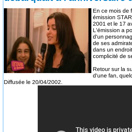
En ce mois de 
émission STARS 
2001 et le 17 a
L'émission a po
d'un personnage
de ses admirate
dans un endroit 
complicité de s
Retour sur la s
d'une fan, quel
Diffusée le 20/04/2002.