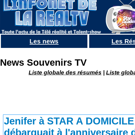
Les news
Les Ré
Jenifer à STAR A DOMICILE il y a 20ans, quand elle débarquait à l'anniversaire d'une fan
News Souvenirs TV
Liste globale des résumés
|
Liste glob
Jenifer à STAR A DOMICILE i
débarquait à l'anniversaire 