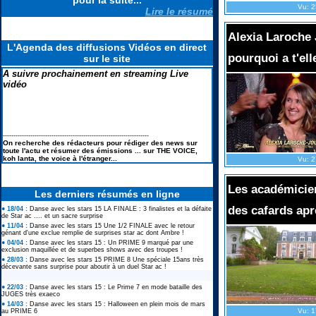
pour la suite...
Vu: 2
Lire le résumé
Alexia Laroche 
L'Agenda des diffusions Vidéos en direct
pourquoi a t'ell
sur le site
A suivre prochainement en streaming Live
vidéo
---------------------------------------------------------------------
On recherche des rédacteurs pour rédiger des news sur
toute l'actu et résumer des émissions ... sur THE VOICE,
koh lanta, the voice à l'étranger...
Vu: 2
Les académicien
Les derniers résumés en ligne
des cafards apr
● 18/04 :
Danse avec les stars 15 LA FINALE : 3 finalistes et la défaite
de Star ac .... et un sacre surprise
● 11/04 :
Danse avec les stars 15 Une 1/2 FINALE avec le retour
génant d'une exclue remplie de surprises star ac dont Ambre !
● 04/04 :
Danse avec les stars 15 : Un PRIME 9 marqué par une
exclusion maquillée et de superbes shows avec des troupes !
● 28/03 :
Danse avec les stars 15 PRIME 8 Une spéciale 15ans très
décevante sans surprise pour aboutir à un duel Star ac !
● 22/03 :
Danse avec les stars 15 : Le Prime 7 en mode bataille des
JUGES très exaeco
● 14/03 :
Danse avec les stars 15 : Halloween en plein mois de mars
Vu: 1
au PRIME 6