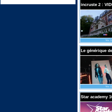
incruste 2 : V
Vu: 1
Le générique 
Vu: 1
Star academy 1