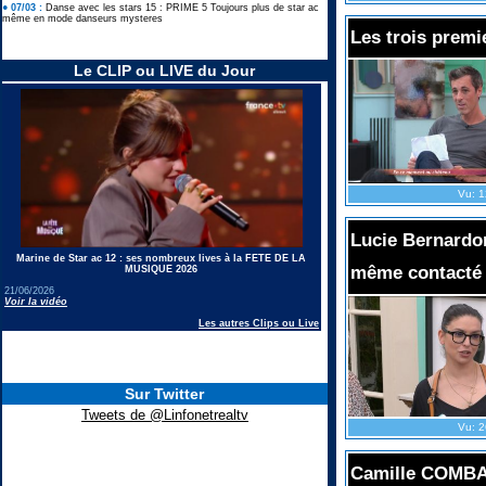
● 07/03 :
Danse avec les stars 15 : PRIME 5 Toujours plus de star ac
même en mode danseurs mysteres
Les trois prem
Le CLIP ou LIVE du Jour
Vu: 1
Lucie Bernardon
Marine de Star ac 12 : ses nombreux lives à la FETE DE LA
même contacté 
MUSIQUE 2026
21/06/2026
Voir la vidéo
Les autres Clips ou Live
Sur Twitter
Tweets de @Linfonetrealtv
Vu: 2
Camille COMBAL