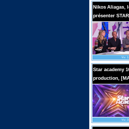
Nikos Aliagas, 
présenter STA
Vu: 1
Star academy 10 
production, [MA
Vu: 3