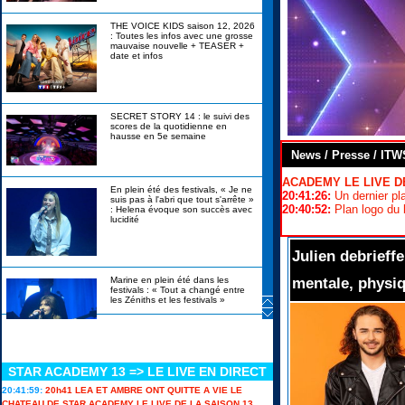
THE VOICE KIDS saison 12, 2026
: Toutes les infos avec une grosse
mauvaise nouvelle + TEASER +
date et infos
SECRET STORY 14 : le suivi des
scores de la quotidienne en
hausse en 5e semaine
News / Presse / ITW
ACADEMY LE LIVE DE
En plein été des festivals, « Je ne
20:41:26:
Un dernier pla
suis pas à l'abri que tout s'arrête »
20:40:52:
Plan logo du
: Helena évoque son succès avec
lucidité
Julien debrieffe
Marine en plein été dans les
mentale, physi
festivals : « Tout a changé entre
les Zéniths et les festivals »
Canicule, alcool interdit, stylos
bannis : les révélations de
Christophe Beaugrand sur Secret
Story 14 en itw
STAR ACADEMY 13 => LE LIVE EN DIRECT
Star Academy 13 : les candidats
20:41:59:
20h41 LEA ET AMBRE ONT QUITTE A VIE LE
prêts à ouvrir un nouveau chapitre
CHATEAU DE STAR ACADEMY LE LIVE DE LA SAISON 13...
en solo ils en disent plus sur leurs