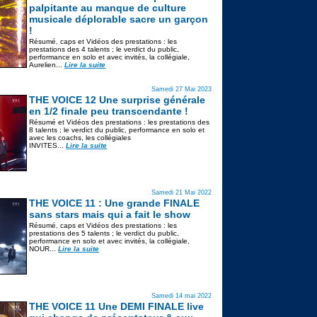
palpitante au manque de culture
musicale déplorable sacre un garçon
!
Résumé, caps et Vidéos des prestations : les
prestations des 4 talents ; le verdict du public,
performance en solo et avec invités, la collégiale,
Aurelien...
Lire la suite
Samedi 27 Mai 2023
THE VOICE 12 Une surprise générale
en 1/2 finale peu transcendante !
Résumé et Vidéos des prestations : les prestations des
8 talents ; le verdict du public, performance en solo et
avec les coachs, les collégiales
INVITES...
Lire la suite
Samedi 21 Mai 2022
THE VOICE 11 : Une grande FINALE
sans stars mais qui a fait le show
Résumé, caps et Vidéos des prestations : les
prestations des 5 talents ; le verdict du public,
performance en solo et avec invités, la collégiale,
NOUR...
Lire la suite
Samedi 14 mai 2022
THE VOICE 11 Une DEMI FINALE live