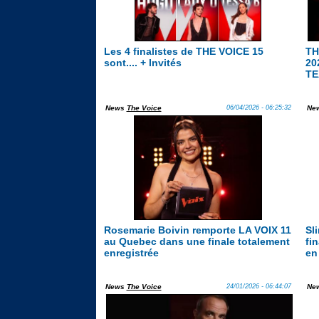
Les 4 finalistes de THE VOICE 15
TH
sont.... + Invités
20
TE
News
The Voice
06/04/2026 - 06:25:32
Ne
Rosemarie Boivin remporte LA VOIX 11
Sl
au Quebec dans une finale totalement
fi
enregistrée
en
News
The Voice
24/01/2026 - 06:44:07
Ne