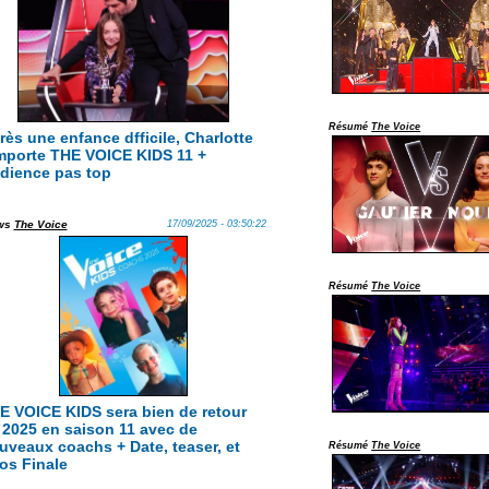
Résumé
The Voice
rès une enfance dfficile, Charlotte
mporte THE VOICE KIDS 11 +
dience pas top
ws
The Voice
17/09/2025 - 03:50:22
Résumé
The Voice
E VOICE KIDS sera bien de retour
 2025 en saison 11 avec de
uveaux coachs + Date, teaser, et
Résumé
The Voice
fos Finale