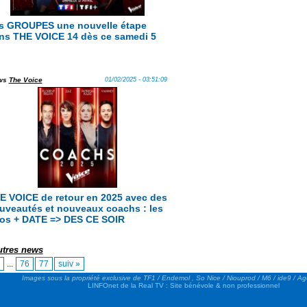
s GROUPES une nouvelle étape
ns THE VOICE 14 dès ce samedi 5
ws
The Voice
01/02/2025 - 03:51:09
E VOICE de retour en 2025 avec des
uveautés et nouveaux coachs : les
fos + DATE => DES CE SOIR
autres news
...
76
77
suiv »
Images sous la propriété exclusive de TF1 / Endemol , So Nice / Niouprod / M6 / ide9 / A
LINFOnet de la Real TV : Site bénévole & non professionnel