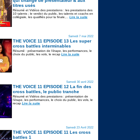
qui change de présentateur & aux
titres usés
Résumé et Vidéos des prestations : les prestations des
10 talents ; le verdict du public, les talents et coachs en
collégiale, les qualifiés pour la finale,...
Lire la suite
Samedi 7 mai 2022
THE VOICE 11 EPISODE 13 Les super
cross battles interminables
Résumé : présentation de l'étape, les performances, le
choix du public, les vols, le recap
Lire la suite
Samedi 30 avril 2022
THE VOICE 11 EPISODE 12 La fin des
cross battles, le public tranche
Résumé et Vidéos des prestations : présentation de
l'étape, les performances, le choix du public, les vols, le
recap
Lire la suite
Samedi 23 Avril 2022
THE VOICE 11 EPISODE 11 Les cross
battles 1