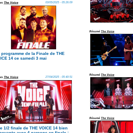
ws
The Voice
03/05/2025 - 05:26:09
Résumé
The Voice
 programme de la Finale de THE
ICE 14 ce samedi 3 mai
Résumé
The Voice
ws
The Voice
27/04/2025 - 05:40:51
Résumé
The Voice
e 1/2 finale de THE VOICE 14 bien
cevante avec 4 garçons en finale :