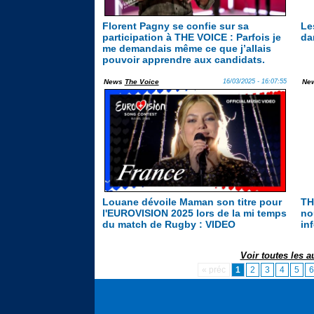
Florent Pagny se confie sur sa
Le
participation à THE VOICE : Parfois je
da
me demandais même ce que j’allais
pouvoir apprendre aux candidats.
News
The Voice
16/03/2025 - 16:07:55
Ne
Louane dévoile Maman son titre pour
TH
l'EUROVISION 2025 lors de la mi temps
no
du match de Rugby : VIDEO
in
Voir toutes les 
« préc
1
2
3
4
5
6