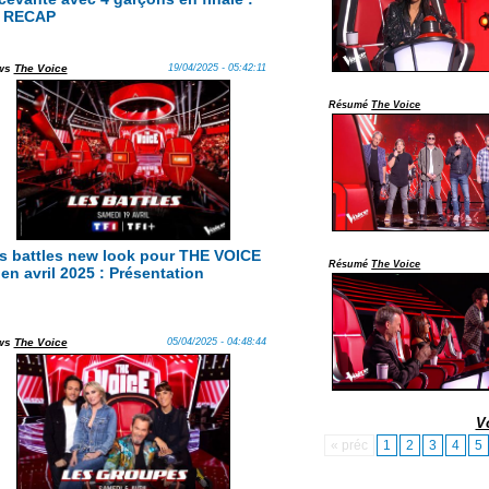
 RECAP
ws
The Voice
19/04/2025 - 05:42:11
Résumé
The Voice
s battles new look pour THE VOICE
Résumé
The Voice
 en avril 2025 : Présentation
ws
The Voice
05/04/2025 - 04:48:44
V
« préc
1
2
3
4
5