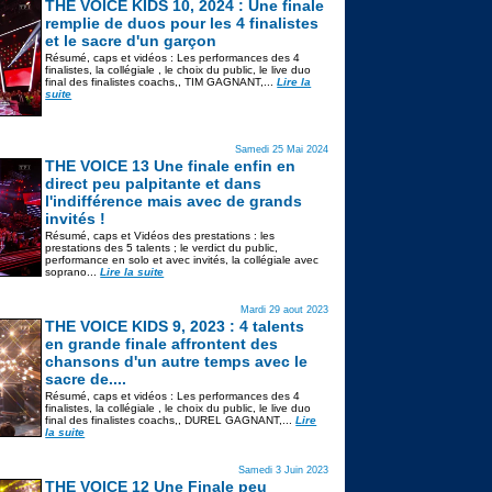
THE VOICE KIDS 10, 2024 : Une finale
remplie de duos pour les 4 finalistes
et le sacre d'un garçon
Résumé, caps et vidéos : Les performances des 4
finalistes, la collégiale , le choix du public, le live duo
final des finalistes coachs,, TIM GAGNANT,...
Lire la
suite
Samedi 25 Mai 2024
THE VOICE 13 Une finale enfin en
direct peu palpitante et dans
l'indifférence mais avec de grands
invités !
Résumé, caps et Vidéos des prestations : les
prestations des 5 talents ; le verdict du public,
performance en solo et avec invités, la collégiale avec
soprano...
Lire la suite
Mardi 29 aout 2023
THE VOICE KIDS 9, 2023 : 4 talents
en grande finale affrontent des
chansons d'un autre temps avec le
sacre de....
Résumé, caps et vidéos : Les performances des 4
finalistes, la collégiale , le choix du public, le live duo
final des finalistes coachs,, DUREL GAGNANT,...
Lire
la suite
Samedi 3 Juin 2023
THE VOICE 12 Une Finale peu