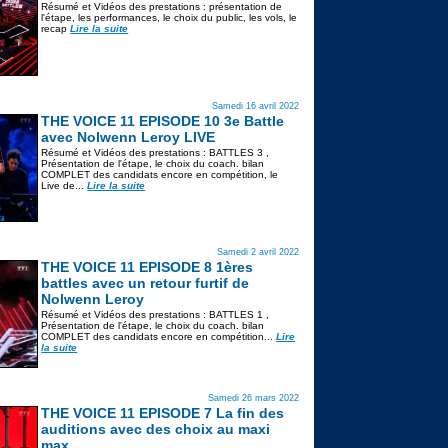
Résumé et Vidéos des prestations : présentation de
l'étape, les performances, le choix du public, les vols, le
recap
Lire la suite
Samedi 16 avril 2022
THE VOICE 11 EPISODE 10 3e Battle
avec Nolwenn Leroy LIVE
Résumé et Vidéos des prestations : BATTLES 3 ,
Présentation de l'étape, le choix du coach. bilan
COMPLET des candidats encore en compétition, le
Live de...
Lire la suite
Samedi 2 avril 2022
THE VOICE 11 EPISODE 8 1ères
battles avec un retour furtif de
Nolwenn Leroy
Résumé et Vidéos des prestations : BATTLES 1 ,
Présentation de l'étape, le choix du coach. bilan
COMPLET des candidats encore en compétition...
Lire
la suite
Samedi 26 mars 2022
THE VOICE 11 EPISODE 7 La fin des
auditions avec des choix au maxi
max