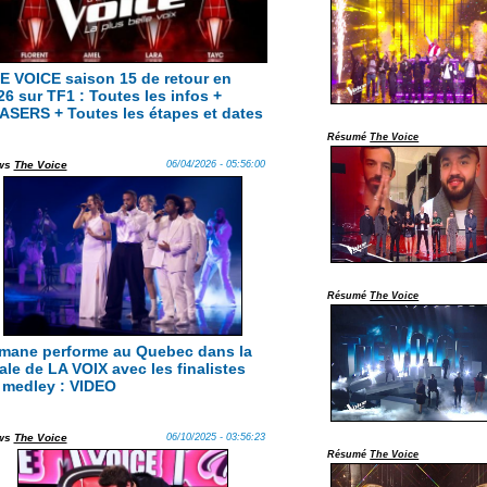
E VOICE saison 15 de retour en
26 sur TF1 : Toutes les infos +
ASERS + Toutes les étapes et dates
Résumé
The Voice
ws
The Voice
06/04/2026 - 05:56:00
Résumé
The Voice
imane performe au Quebec dans la
nale de LA VOIX avec les finalistes
 medley : VIDEO
ws
The Voice
06/10/2025 - 03:56:23
Résumé
The Voice