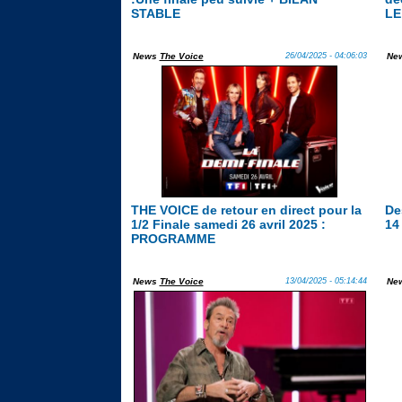
STABLE
LE
News
The Voice
26/04/2025 - 04:06:03
Ne
THE VOICE de retour en direct pour la
De
1/2 Finale samedi 26 avril 2025 :
14
PROGRAMME
News
The Voice
13/04/2025 - 05:14:44
Ne