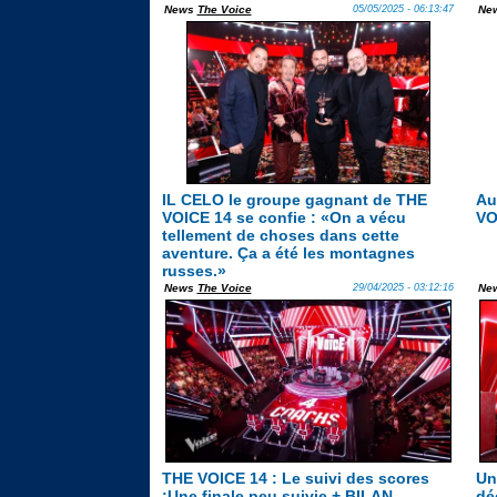
News
The Voice
05/05/2025 - 06:13:47
Ne
IL CELO le groupe gagnant de THE
Au
VOICE 14 se confie : «On a vécu
VO
tellement de choses dans cette
aventure. Ça a été les montagnes
russes.»
News
The Voice
29/04/2025 - 03:12:16
Ne
THE VOICE 14 : Le suivi des scores
Un
:Une finale peu suivie + BILAN
dé