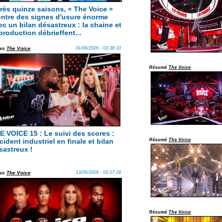
rès quinze saisons, « The Voice »
ntre des signes d'usure énorme
ec un bilan désastreux : la chaine et
 production débrieffent...
ws
The Voice
01/06/2026 - 03:38:10
Résumé
The Voice
E VOICE 15 : Le suivi des scores :
cident industriel en finale et bilan
Résumé
The Voice
sastreux !
ws
The Voice
13/05/2026 - 03:27:28
Résumé
The Voice