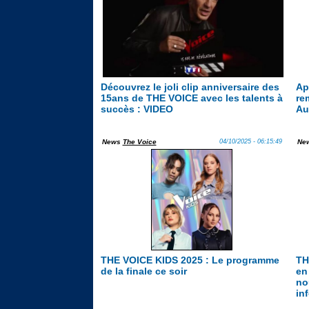
Découvrez le joli clip anniversaire des
Ap
15ans de THE VOICE avec les talents à
re
succès : VIDEO
Au
News
The Voice
04/10/2025 - 06:15:49
Ne
THE VOICE KIDS 2025 : Le programme
TH
de la finale ce soir
en
no
in