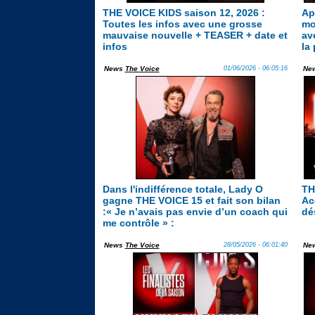
THE VOICE KIDS saison 12, 2026 :
Ap
Toutes les infos avec une grosse
mo
mauvaise nouvelle + TEASER + date et
av
infos
la
News
The Voice
01/06/2026 - 06:05:16
Ne
Dans l'indifférence totale, Lady O
TH
gagne THE VOICE 15 et fait son bilan
Ac
:« Je n’avais pas envie d’un coach qui
dé
me contrôle » :
News
The Voice
28/05/2026 - 06:01:40
Ne