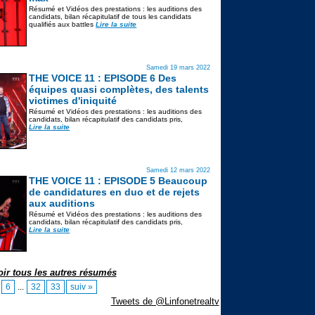
Résumé et Vidéos des prestations : les auditions des
candidats, bilan récapitulatif de tous les candidats
qualifiés aux battles
Lire la suite
Samedi 19 mars 2022
THE VOICE 11 : EPISODE 6 Des
équipes quasi complètes, des talents
victimes d'iniquité
Résumé et Vidéos des prestations : les auditions des
candidats, bilan récapitulatif des candidats pris,
Lire la suite
Samedi 12 mars 2022
THE VOICE 11 : EPISODE 5 Beaucoup
de candidatures en duo et de rejets
aux auditions
Résumé et Vidéos des prestations : les auditions des
candidats, bilan récapitulatif des candidats pris,
Lire la suite
oir tous les autres résumés
6
...
32
33
suiv »
Tweets de @Linfonetrealtv